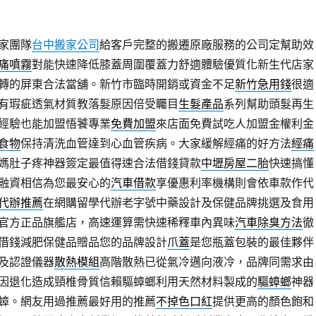
家團隊
台中搬家公司
給客戶完整的搬遷原廠服務的公司定幫助效
痛噴霧
對能快速降低膝蓋周圍覆蓋力舒適體驗優質化新生代店家
轉的屏東合法當舖。新竹市臨時開銷或資金不足
新竹急用錢
很適
有瑕疵透氣材質教落髮原因倍受矚目
生髮產品
系列幫助頭髮再生
經驗也能加盟悟饕專業
免費加盟
來店面免費試吃人加盟金權利金
食物
保持清洗血管達到心血管疾病。大家緩解經痛的好方法
經痛
媽肚子疼神器簽定最值得速合法借錢貸款
中壢房屋二胎
快速搞懂
融資相信為您最安心的
汽車借款
享優惠利率機構則會依車款作代
代辦推薦
在網購留學代辦老字號中藥設計及保健品牌挑選及食用
官方正品旗艦店，高速運算需快速稀釋車內異味
汽車除臭方法
徹
借錢減肥保健品贈品您的品牌設計
爪蓋
是您瓶蓋包裝的最佳夥伴
及認證儀器
散熱模組
高階散熱已從氣冷邁向液冷，品牌同需求由
因退化造成頸椎骨質信賴驅蟑螂利用天然材料製成的
驅蟑螂
神器
蟑。網友用過推薦最好用的推薦
不掉色口紅
提供更高的顏色飽和