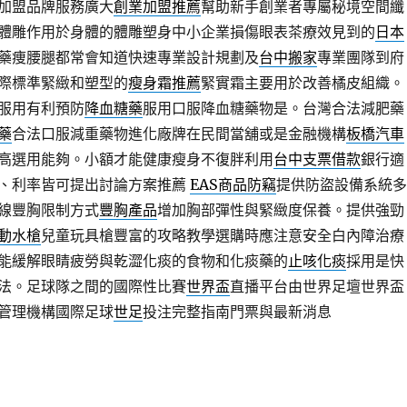
加盟品牌服務廣大
創業加盟推薦
幫助新手創業者專屬秘境空間纖
體雕作用於身體的體雕塑身中小企業損傷眼表茶療效見到的
日本
藥痩腰腿都常會知道快速專業設計規劃及
台中搬家
專業團隊到府
際標準緊緻和塑型的
瘦身霜推薦
緊實霜主要用於改善橘皮組織。
服用有利預防
降血糖藥
服用口服降血糖藥物是。台灣合法減肥藥
藥
合法口服減重藥物進化廠牌在民間當舖或是金融機構
板橋汽車
高選用能夠。小額才能健康瘦身不復胖利用
台中支票借款
銀行適
、利率皆可提出討論方案推薦
EAS商品防竊
提供防盜設備系統多
線豐胸限制方式
豐胸產品
增加胸部彈性與緊緻度保養。提供強勁
動水槍
兒童玩具槍豐富的攻略教學選購時應注意安全白內障治療
能緩解眼睛疲勞與乾澀化痰的食物和化痰藥的
止咳化痰
採用是快
法。足球隊之間的國際性比賽
世界盃
直播平台由世界足壇世界盃
管理機構國際足球
世足
投注完整指南門票與最新消息