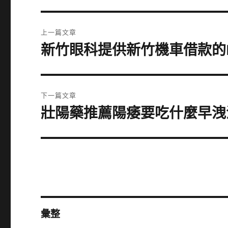
文
上一篇文章
章
新竹眼科提供新竹機車借款的
上
一
導
篇
覽
文
下一篇文章
章:
壯陽藥推薦陽痿要吃什麼早洩
下
一
篇
文
章:
彙整