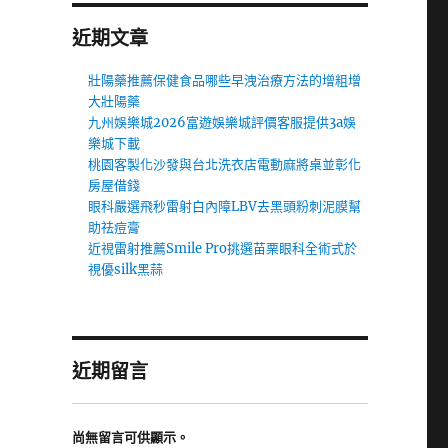
近期文章
壯陽藥推薦保健食品哪些早洩治療方法的增粗增
大壯陽藥
九州娛樂城2026富遊娛樂城評價客服提供3a娛
樂城下載
桃園客製化沙發與台北洗衣店電動麻將桌並彰化
房屋借錢
眼科嚴選飛秒雷射白內障LBV去黑頭粉刺泥膜幫
助祛痘膏
近視雷射推薦Smile Pro挑選苗栗眼科全術式於
視優silk黑蒜
近期留言
尚無留言可供顯示。