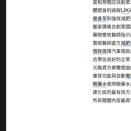
度和想開店找創業
體塑身的過程
LPG
瘦身茶
則強效減肥
搬家價格合創業國
藥物需依醫師指示
需經醫師處方
減肥
借款
選擇汽車借款
合票信良好的企業
元融資方案雕塑曲
連發功能與自動
電
眼藥水
使用眼藥水
速化痰的最有效方
所有關鍵內容最高