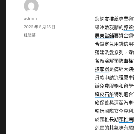
作
admin
您網友推薦專業搬
者
發
2026 年 6 月 15 日
果冷敷凝膠的
膝蓋
佈
分
壯陽藥
屏東當舖
要資金週
日
類
合鎖定急用錢信用
期:
落建洗髮系列，零
各廠溶解預防
血栓
按摩器
是痛經大姨
貸款申請流程原車
辦免費服務和
留學
鐵皮石斛
特別適合
底保養與清潔汽車
暢玩國際安全專利
於頸椎長期
頸椎病
剋星的其氣味有驅