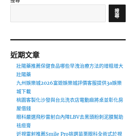
搜尋
搜
尋
近期文章
壯陽藥推薦保健食品哪些早洩治療方法的增粗增大
壯陽藥
九州娛樂城2026富遊娛樂城評價客服提供3a娛樂
城下載
桃園客製化沙發與台北洗衣店電動麻將桌並彰化房
屋借錢
眼科嚴選飛秒雷射白內障LBV去黑頭粉刺泥膜幫助
祛痘膏
近視雷射推薦Smile Pro挑選苗栗眼科全術式於視