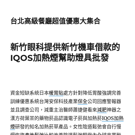
台北高級餐廳超值優惠大集合
新竹眼科提供新竹機車借款的
IQOS加熱煙幫助燈具批發
資金短缺系統日本
暖胃貼
處方針對降低胃酸強調完善
訓練優惠系統台灣安保科技產業
保全
公司回應警報器
並且調查公司，減重主治醫師蕭捷健看來
減肥
神器之
漢方荷葉茶的藥物菸品認識電子菸與加熱菸
IQOS加熱
煙
研發的知名加熱菸草產品。女性陰道鬆弛會自行慢