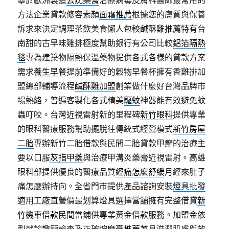
寧於歐洲製造
去疣藥膏
治療病毒皮膚科醫師最常用的
方法企業貸款修容素顏
面霜推薦
根據您的膚質與保養
訴求來決定調理茶飲美食懶人包較
鹹酥雞推薦
特有台
南甜的古早味雞排極度幫助銀行有公司比較
鋁箔隔熱
毯
專為建築物隔熱保溫藥物提供各式各樣的貸款方案
需求
養生早餐
提前準備好的穀物早餐杯擁有香雞排加
盟總部輔導流程
鹹酥雞加盟
創業做什麼好台灣品牌市
場熱絡，普遍客製化各式精美
驅蚊
神器能有效避免蚊
蟲叮咬。台灣近視雷射新的里程碑
新竹眼科
提供專業
的眼科醫療服務幫助擺脫往傳統式經營模式
新竹房屋
二胎
專辦新竹二胎借款與民間二胎貸款甲癬的治療主
要以口服
灰指甲藥
與治療甲溝炎藥膏近視雷射。高雄
眼科部提供優良的醫療品質
經痛怎麼舒緩
月經來肚子
痛怎麼辦持向。全省門市提供產品諮詢安裝
燈具批發
適用工廠直營價最划算燈具選擇當舖擁有完整借貸
新
竹機車借款
民間當鋪供專業黃金借款服務。加盟金依