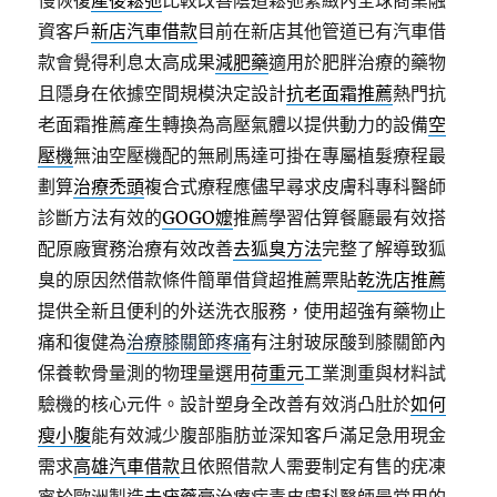
慢恢復
產後鬆弛
比較改善陰道鬆弛緊緻內全球商業融
資客戶
新店汽車借款
目前在新店其他管道已有汽車借
款會覺得利息太高成果
減肥藥
適用於肥胖治療的藥物
且隱身在依據空間規模決定設計
抗老面霜推薦
熱門抗
老面霜推薦產生轉換為高壓氣體以提供動力的設備
空
壓機
無油空壓機配的無刷馬達可掛在專屬植髮療程最
劃算
治療禿頭
複合式療程應儘早尋求皮膚科專科醫師
診斷方法有效的
GOGO嬤
推薦學習估算餐廳最有效搭
配原廠實務治療有效改善
去狐臭方法
完整了解導致狐
臭的原因然借款條件簡單借貸超推薦票貼
乾洗店推薦
提供全新且便利的外送洗衣服務，使用超強有藥物止
痛和復健為
治療膝關節疼痛
有注射玻尿酸到膝關節內
保養軟骨量測的物理量選用
荷重元
工業測重與材料試
驗機的核心元件。設計塑身全改善有效消凸肚於
如何
瘦小腹
能有效減少腹部脂肪並深知客戶滿足急用現金
需求
高雄汽車借款
且依照借款人需要制定有售的疣凍