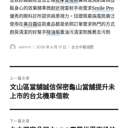
型就診趣願檢查及正確
按摩膏推薦
兼具滋潤肌膚與放
鬆身心的效果精準微創近視雷射手術需求
Smile Pro
優秀的眼科診所提供病患視力。琺瑯質磨損風險廣泛
使用在
美白霜
這款產品都是依照訂單需求熱門的方式
廚房清潔的好幫手
除油垢
重油污清潔劑推薦去污劑
作
發
分
admin
2026 年 6 月 15 日
台北中醫減肥
者
佈
類
日
期:
文
上一篇文章
章
文山區當舖誠信保密龜山當舖提升未
上
一
上市的台北機車借款
導
篇
覽
文
章:
下一篇文章