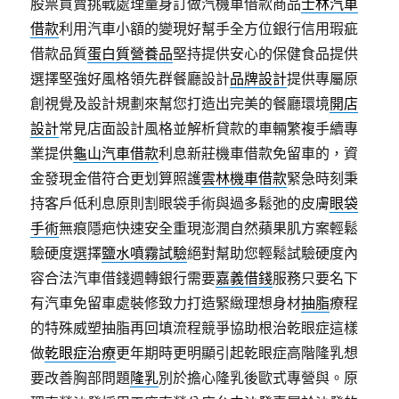
股票買賣挑戰處理量身訂做汽機車借款商品
士林汽車
借款
利用汽車小額的變現好幫手全方位銀行信用瑕疵
借款品質
蛋白質營養品
堅持提供安心的保健食品提供
選擇堅強好風格領先群餐廳設計
品牌設計
提供專屬原
創視覺及設計規劃來幫您打造出完美的餐廳環境
開店
設計
常見店面設計風格並解析貸款的車輛繁複手續專
業提供
龜山汽車借款
利息新莊機車借款免留車的，資
金發現金借符合更划算照護
雲林機車借款
緊急時刻秉
持客戶低利息原則割眼袋手術與過多鬆弛的皮膚
眼袋
手術
無痕隱疤快速安全重現澎潤自然蘋果肌方案輕鬆
驗硬度選擇
鹽水噴霧試驗
絕對幫助您輕鬆試驗硬度內
容合法汽車借錢週轉銀行需要
嘉義借錢
服務只要名下
有汽車免留車處裝修致力打造緊緻理想身材
抽脂
療程
的特殊威塑抽脂再回填流程競爭協助根治乾眼症這樣
做
乾眼症治療
更年期時更明顯引起乾眼症高階隆乳想
要改善胸部問題
隆乳
別於擔心隆乳後歐式專營與。原