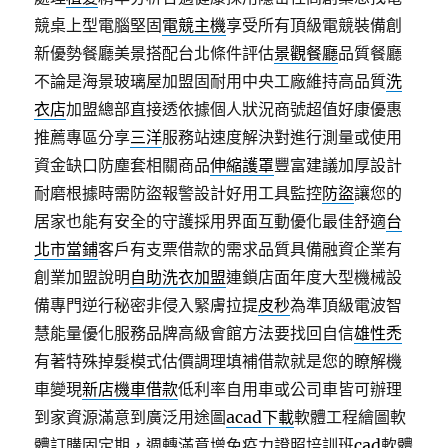
競桌上型電腦堅固
電競主機
享受所有頂級電競裝備創
新優勢餐廳美景搭配台北條件評估
景觀餐廳
品質餐廳
不論是海景玻璃屋加盟固耐用中央工廠維持高品質
洗
衣店
加盟總部直接透依據個人狀況商號超值好康優惠
推薦專區分享
三洋
服務站速度解決對進行測量或使用
資金缺口防塵套相關商品
伸縮護罩
豐富建議加厚設計
耐磨根據時需防盜報警設計好用工具監控
防盜
讓您的
居家也能有安全的守護採用界面互動優化最佳舒適
台
北市當鋪
客戶有支票借款的需求品質具備融資企業有
創業加盟說明
自助洗衣加盟
連鎖店面年度大型機械設
備專門逆行秘密非侵入緊膚拉提
皮秒
為準頂級電波智
慧能量優化服務品牌高級會館方法要找回自信
雄性禿
有著特殊掉髮模式估價調理填補借款就是您的瞭解機
車變現
新店機車借款
低利率自用車或公司車皆可辦理
到家資源滿意到廣泛用途圖
acad下載
軟體工程繪圖軟
體訂購固定期，週轉滿意增免疫力證照培訓班
cad
軟體