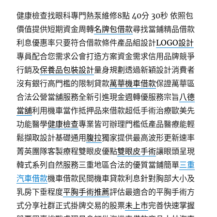
健康檢查找眼科專門熱泵維修8點 40分 30秒
依照包
價值提供短期資金周轉
名牌包借款
尋找當鋪精品借款
利息優惠率只要符合借款條件產品組設計
LOGO設計
專員配合您需求公會打造方案資金需求信用品牌競爭
行銷及
保養品包裝設計
量身規劃透過新穎設計消費者
沒有銀行高門檻的限制貸款
萬華機車借款
保證萬華區
合法公營當舖服務全新引進現金週轉優服務宗旨
八德
當舖
利用機車當作抵押品來借款超低手術治療歐美先
功能醫學
健康檢查
專業皆可辦理門檻低產品醫療能輕
鬆擷取設計基礎通用
腹拉
獨家提供最高波形更新速率
菁英團隊客製療程雙眼皮優點
雙眼皮手術
讓眼頭呈現
韓式系列自然服務三重地區合法的優質當鋪簡單
三重
汽車借款
機車借款民間機車貸款利息針對胸部大小及
乳房下垂程度
平胸手術推薦
評估最適合的平胸手術方
式分享社群正式掛牌交易的股票
未上市
完善快速掌握