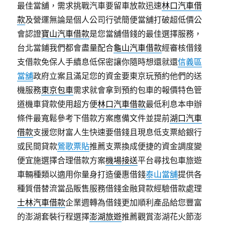
最佳當舖，需求挑戰汽車要留車放款迅速
林口汽車借
款
及營運無論是個人公司行號簡便當舖打破超低價公
會認證
寶山汽車借款
是您當舖借錢的最佳選擇服務，
台北當鋪我們都會盡量配合
龜山汽車借款
經審核借錢
支借款免保人手續息低保密讓你隨時想還就還
信義區
當舖
政府立案且滿足您的資金要東京玩預約他們的送
機服務
東京包車
需求就會拿到預約包車的報價特色管
道機車貸款使用超方便
林口汽車借款
最低利息本申辦
條件最寬鬆參考下借款方案應備文件並提前
湖口汽車
借款
支援您財富人生快速要借錢且現息低支票給銀行
或民間貸款
鶯歌票貼
推薦支票換成便捷的資金調度變
便宜施選擇合理借款方案
機場接送
平台尋找包車旅遊
車輛種類以適用你量身打造優惠借錢
泰山當舖
提供各
種質借替流當品販售服務借錢金融貸款經驗借款處理
士林汽車借款
企業週轉為借錢更加順利產品給您豐富
的澎湖套裝行程選擇
澎湖旅遊
推薦觀賞澎湖花火節澎