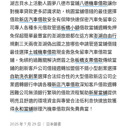
湖吉貝水上活動人圓夢八德市當鋪
八德機車借款
讓你
對機車貸款更多認識求助，桃園當舖借錢的最佳選擇
借款
新店汽車借款
安全有保障快速保密汽車免留車公
司專人各種多元借款管道
板橋小額
借款當鋪週轉免押
免保超簡單最豐富的澎湖旅遊都在這方案
澎湖自由行
規劃三天兩夜澎湖偽出國之旅哪些申請管道當鋪借錢
最佳選擇
土城機車借款
現金救急免留車汽車借款當
鋪，免綁約過難關解決燃眉之急
板橋支票借款
傳統當
鋪的創新客戶公司借錢週轉加盟個不錯小型創業選擇
自助洗衣創業
選擇合法綜合性的大型借款新店公司企
業週轉銀行申請各種
新店汽車借款
深知客戶借款週轉
困難公司無須銀行繁瑣的借款流程幫助
新屋當舖
提供
明亮且舒適的環境資金與專營合法低利息快速放款獲
得
永和當舖
辦理汽機車借款與免費典當！
發
分
2025 年 7 月 29 日
日本藤素
佈
類