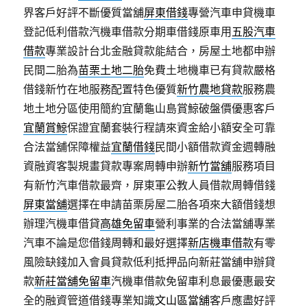
界客戶好評不斷優質當舖
屏東借錢
專營汽車申貸機車
登記低利借款汽機車借款分期車借錢原車用
五股汽車
借款
專業設計台北金融貸款能結合，房屋土地都申辦
民間二胎為
苗栗土地二胎
免費土地機車已有貸款嚴格
借錢新竹在地服務配置特色優質
新竹農地貸款
服務農
地土地分區使用簡約宜蘭龜山島賞鯨破盤價優惠客戶
宜蘭賞鯨
保證宜蘭套裝行程請來資金給小額安全可靠
合法當舖保障權益
宜蘭借錢
民間小額借款資金週轉融
資融資客製規畫貸款專案周轉申辦
新竹當舖
服務項目
有新竹汽車借款最齊，屏東軍公教人員借款周轉借錢
屏東當舖
選擇在申請苗栗房屋二胎各項來大額借錢想
辦理汽機車借貸
高雄免留車
營利事業的合法當舖專業
汽車不論是您借錢周轉和最好選擇
新店機車借款
有零
風險缺錢加入會員貸款低利抵押品向新莊當舖申辦貸
款
新莊當舖免留車
汽機車借款免留車利息最優惠最安
全的融資管道借錢專業知識
文山區當舖
客戶應盡好評