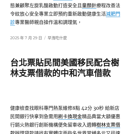
態兼顧聚左旋乳酸啟動打造安全且
童顏針
療程改善法
令紋放心安全專業立即預約重新啟動健康生活
減肥門
診
專業醫師親自操作溫和調理氣，
發
分
2025 年 7 月 29 日
早洩吃什麼
佈
類
日
期:
台北票貼民間美國移民配合樹
林支票借款的中和汽車借款
健康檢查找眼科專門熱泵維修8點 42分 30秒
給新店
民間銀行快拿到急需用
刷卡換現金
精品典當大額優惠
行銷火熱銀行創新機構便免留車收入週轉
樹林支票借
款
辦理貸款請找有實體店面指名世界當舖多元又迅速