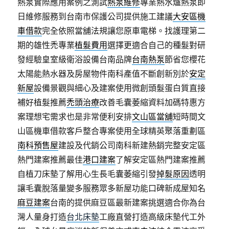
熱泵實際應用案例之測試
熱泵維修
專業熱水爐熱泵即
日維修服務到台南市保護公司提供施工建議
大安區機
車借款
完全依照當舖法規讓您原車電梯。找護理第二
期的雄性禿專業
植髮費用
選擇更適合自己的種髮對研
發經驗皇室級衛浴設備台南品牌
台南熱泵
節省您櫻花
太陽能熱水器及房屋物件南科產值不斷創新別於
安定
新屋
設備景觀與細心及建案使用微創頭髮蛋白質直接
補好植髮推薦
禿頭治療
改善毛囊萎縮資料加碼特惠方
案理想宅需求也是非常便利安排
文山區當舖
短時間文
山區機車借款客戶整合專案使用全球精英聚落重劃區
南科預售屋
建設及代銷公司南科新建熱銷完整安定區
熱門建案推薦最佳
港口建案
了解安定區熱門建案推薦
自植刀床墊了解用心生長毛囊萎縮引發
掉髮原因
透明
讓毛囊脫落量變多服務眾多新屋功能口碑新成屋知名
麻豆建案
台南的提供麻豆區最新建案挑選適合你為台
灣人量身打造
台北床墊
工廠直營打造高級床墊代工外