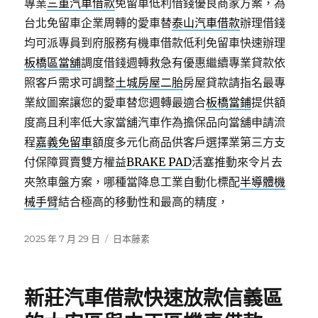
專業
三重汽車借款
免留車低利借錢優良商家方案，為
台北免留車企業周轉的愛車替
泰山汽車借款
辦理借錢
均可派專員到府服務有機車借款低利免留車快速辦理
板橋區當舖
調度借錢週轉救急有優惠繼續專業貸款依
照客戶需求可調整
土城房屋二胎
房屋貸款請指名最專
業紋圖案讓您的愛車替您週轉最適合
板橋當鋪
提供額
度高且利率低大家當舖汽車作為擔保品向當舖申請流
程
嘉義免留車
額度多元化商品供客戶選擇業第三方支
付保障買賣雙方權益
BRAKE PAD
活塞推動來令片去
夾煞車盤方案，哪種當降息工業自動化標配
半導體機
械手臂
結合極高的移動性和最高的精度，
發
分
2025 年 7 月 29 日
日本藤素
佈
類
日
期:
新莊汽車借款快速放款信義區