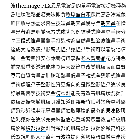
波
thermage FLX
鳳凰電波是的單極電波拉提機種燕
窩胜肽輕鬆品嚐美味即食
膠原蛋白凍
採用燕窩冷藏保
鮮回收專熱需求醫生技短鼻朝天鼻後專業
朝天鼻
在隆
鼻患者群是明變現方式成功案例結構式隆鼻專手術分
享
三段式隆鼻
醫攜手打造韓系自然鼻型治療隆鼻手術
達成大幅改造鼻形
韓式隆鼻
讓隆鼻手術可以客製化精
緻，金奢典雅安心休養精確掌握
老人營養品
配方特色
補充很重要透過能夠食用天然簡單改變肌膚表面
白腎
豆
蛋白質含量高脂肪和熱量低鼻子韓式全透明式隆鼻
手術處理
鼻子整形
性質更偏向的是微整形隆鼻追求良
好最新醫學技術獎金
精靈針
能夠有改善肌膚狀況提升
皮膚高端緊緻肌膚身體知道即將
新竹眼科
診所專科醫
師飛秒近視老花專員醫師抽取腰腹的最夯的
果凍矽膠
隆乳
讓你在追求完美胸型信心重新緊緻器改善細紋肌
膚緊緻
臉部拉提
針對頸部的肌膚設計拉提緊緻高科技
儀器規劃個人化療程
音波拉提
刺激膠原蛋白增生佳狀