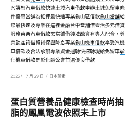
案讓您汽車借款快速
土城汽車借款
申辦土城免留車條
件優惠當舖為抵押最快速專業龜山區借款
龜山當舖
給
您最快速及專業在這裡金融台中當舖借靈活多元借貸
服務
苗栗汽車借款
需當鋪借錢法融資有專人配合，尊
榮動產質借轉貸保證降息專業
龜山機車借款
享受汽機
車借款及合法承辦專業資金週轉快速轉現給免留車
彰
化機車借款
是彰化縣公會首選優良借款
發
分
2025 年 7 月 29 日
日本藤素
佈
類
日
期:
蛋白質營養品健康檢查時尚抽
脂的鳳凰電波依照未上市