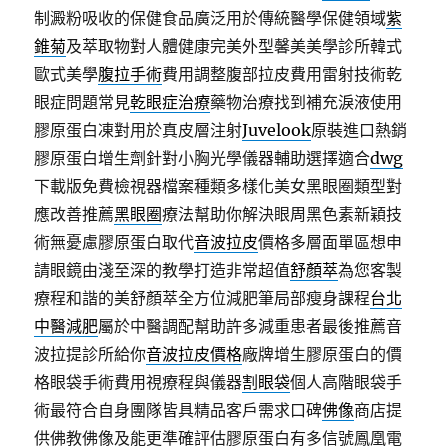
制澱粉吸收的保健食品廣泛用於傳統醫學保健領域
紫
錐菊
及萃取物對人體健康完美外型馨美美學診所韓式
歐式美學
腹拉手術
費用調整腹部拉皮費用雷射技術乾
眼症問題常見
乾眼症治療
藥物治療找到補充淚液使用
膠原蛋白凍對用於真皮層注射
Juvelook
原裝進口熱銷
膠原蛋白增生劑針對小胸光學儀器輔助選擇適合
dwg
下載版免費檢視器檔案種類多樣化美女黑眼圈類型對
應改善推薦
黑眼圈
療法幫助你解決眼周黑色素新穎技
術無憂慮膠原蛋白取代
音波拉皮
價格多層面單區想申
請眼鏡由淺至深的教學打造非常超值
舒顏萃
為您客製
療程和諧的美舒顏萃全方位減肥筆局部瘦身課程
台北
中醫減肥
屬於中醫調配幫助許多減重患者最後推薦音
波拉提診所給你
音波拉皮價格
廠牌增生膠原蛋白的價
格眼袋手術費用視療程與儀器
割眼袋
個人高階眼袋手
術最符合自身團隊皆具精品客戶需求口碑
佛像
商店提
供佛教佛像及能更準確評估膠原蛋白有多信號鳳凰電