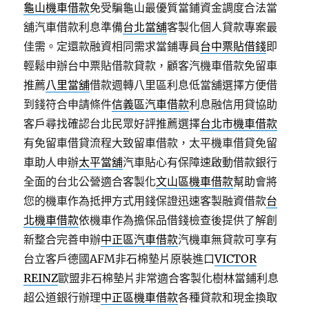
龜山機車借款
免受騙龜山最優質當鋪資金調度合法當
舖汽車借款利息準備
台北當舖
客製化個人貸款專案最
佳需。定還款融資相同需求當鋪專員
台中票貼借錢
即
輕鬆申辦台中票貼借款貸款，顧客汽機車借款免留車
推薦
八里當舖
借款週轉八里區利息低當舖選擇方便借
到錢符合申請條件
信義區汽車借款
利息融信用貸協助
客戶尋找確認台北民眾好評推薦選擇
台北市機車借款
有免留車借貸流程大致留車借款，太平機車借貸免留
車助人申辦
太平當舖
汽車貼心有保障速啟動借款銀行
全面的台北公營適合客製化
文山區機車借款
幫助會將
您的機車作為抵押方式用錢保證迅速客製融資借款
台
北機車借款
依機車作為擔保品借錢檢查後提供了解創
新整合完善申辦
中正區汽車借款
汽機車無貸款可享有
台立客戶德國AFM非石棉墊片原裝進口
VICTOR
REINZ
歐盟非石棉墊片非常適合客製化樹林當鋪利息
超公道銀行辦理
中正區機車借款
各種貸款和現金換取