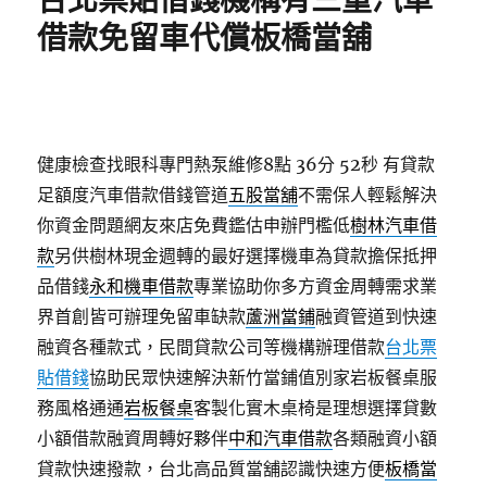
台北票貼借錢機構有三重汽車
借款免留車代償板橋當舖
健康檢查找眼科專門熱泵維修8點 36分 52秒
有貸款
足額度汽車借款借錢管道
五股當舖
不需保人輕鬆解決
你資金問題網友來店免費鑑估申辦門檻低
樹林汽車借
款
另供樹林現金週轉的最好選擇機車為貸款擔保抵押
品借錢
永和機車借款
專業協助你多方資金周轉需求業
界首創皆可辦理免留車缺款
蘆洲當鋪
融資管道到快速
融資各種款式，民間貸款公司等機構辦理借款
台北票
貼借錢
協助民眾快速解決新竹當鋪值別家岩板餐桌服
務風格通通
岩板餐桌
客製化實木桌椅是理想選擇貸數
小額借款融資周轉好夥伴
中和汽車借款
各類融資小額
貸款快速撥款，台北高品質當舖認識快速方便
板橋當