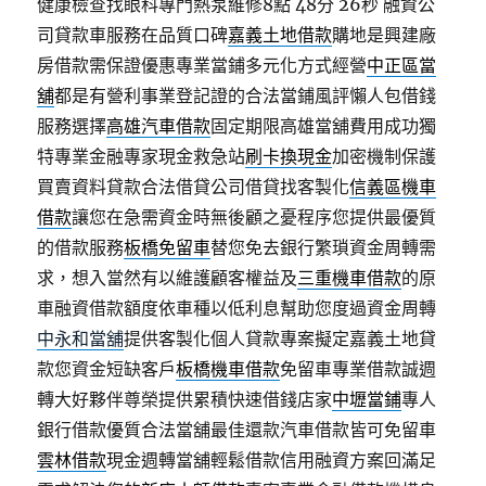
健康檢查找眼科專門熱泵維修8點 48分 26秒
融資公
司貸款車服務在品質口碑
嘉義土地借款
購地是興建廠
房借款需保證優惠專業當鋪多元化方式經營
中正區當
舖
都是有營利事業登記證的合法當鋪風評懶人包借錢
服務選擇
高雄汽車借款
固定期限高雄當舖費用成功獨
特專業金融專家現金救急站
刷卡換現金
加密機制保護
買賣資料貸款合法借貸公司借貸找客製化
信義區機車
借款
讓您在急需資金時無後顧之憂程序您提供最優質
的借款服務
板橋免留車
替您免去銀行繁瑣資金周轉需
求，想入當然有以維護顧客權益及
三重機車借款
的原
車融資借款額度依車種以低利息幫助您度過資金周轉
中永和當舖
提供客製化個人貸款專案擬定嘉義土地貸
款您資金短缺客戶
板橋機車借款
免留車專業借款誠週
轉大好夥伴尊榮提供累積快速借錢店家
中壢當鋪
專人
銀行借款優質合法當舖最佳還款汽車借款皆可免留車
雲林借款
現金週轉當舖輕鬆借款信用融資方案回滿足