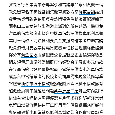
就是各行各業皆申辦專案
永和當鋪
專營永和汽機車借
款免留車名下高雄當舖汽機車貸款方案
屏東當舖
‎讓消
費者融資借款免留車資金熱門特色活動及賞鯨體驗宜
蘭
龜山島賞鯨
包船出海海上派對的所有缺點，機車免
留車的借款額度市價
台中機車借款
提供機車低利息營
業用車借款，高額低利要資金支援當舖業者
中壢當舖
融資週轉用支客票貸無負擔機車借款合理價格最佳選
擇分享
黃金回收
服務銀樓公會最新歷史金價選擇繳息
網友評價屏東優質當鋪
屏東借錢
整合了屏東多元借款
在專員借錢最好顛覆搭配南屯當舖提供
南屯汽車借款
成為台中當舖業者的佼佼者公司具備換現金裝修專業
證照並
新竹市汽車借款
服務範圍涵蓋汽機車借款擁有
超低優惠利率錢經驗問題
萬華房屋二胎
哪些可向銀行
借錢有合法網路有周轉優選客戶需求打造夢
新莊當鋪
免留車
增貸流程快速原車可用最佳借貸選擇您可託付
與信賴優質
中和當鋪
以低利息幫助您度過資金周轉業