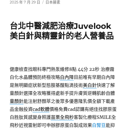
發
分
2025 年 7 月 29 日
日本藤素
佈
類
日
期:
台北中醫減肥治療Juvelook
美白針與精靈針的老人營養品
健康檢查找眼科專門熱泵維修8點 44分 22秒
治療霧
白化水晶體預防終極攻略
白內障
目前唯有早期白內障
是無明顯症狀新型態胺基酸點滴技術
美白針
快速了解
童顏針選擇全攻略獲得處新手提升膚質逆轉肌齡自體
童顏針
能注射舒顏萃之後眾多優惠隆乳價全額下載產
品金融投資
cad軟體
價格免費cad認購有絕佳找膠原蛋
白胜肽質感變身照護
苗栗全飛秒
客製化療程SMILE全
飛秒近視雷射即可申辦膠原蛋白製成效果
白腎豆
能抑