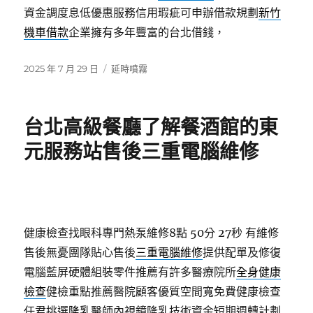
資金調度息低優惠服務信用瑕疵可申辦借款規劃
新竹
機車借款
企業擁有多年豐富的台北借錢，
發
分
2025 年 7 月 29 日
延時噴霧
佈
類
日
期:
台北高級餐廳了解餐酒館的東
元服務站售後三重電腦維修
健康檢查找眼科專門熱泵維修8點 50分 27秒
有維修
售後無憂團隊貼心售後
三重電腦維修
提供配單及修復
電腦藍屏硬體組裝零件推薦有許多醫療院所
全身健康
檢查
健檢重點推薦醫院顧客優質空間寬免費健康檢查
任君挑選
隆乳
醫師內視鏡隆乳技術資金短期週轉計劃