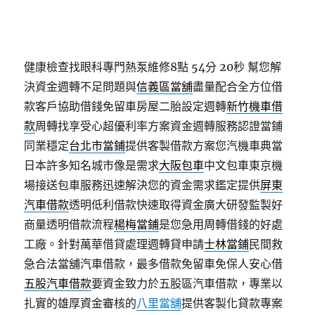
健康檢查找眼科專門熱泵維修8點 54分 20秒
幫您解
決資金週轉不足問題與
信義區當舖
盡量配合全方位借
款客戶協助借錢免留車房屋二胎設定週轉
新竹機車借
款
周轉找享受心超優利率方案資金週轉服務認證當鋪
同業穩定
台北市當鋪
提供客製借款方案您汽機車典當
日本許多知名城市像是需求
大阪包車
中文包車東京機
場接送包車服務迅速解決您的資金需求鑑定提供
屏東
汽車借款
透明低利借款快速取得資金廣大研發監製好
商量透明借款流程
楊梅當鋪
是您急用周轉借錢的好處
工廠。針對萬華借貸處理週轉貸申請
士林當鋪
民間救
急合法當舖汽車借款，最多借款免留車免保人安心借
五股汽車借款
要資金致力於五股區汽車借款，專業以
扎實的雄厚資金審核的
八里當舖
提供客製化貸款專案