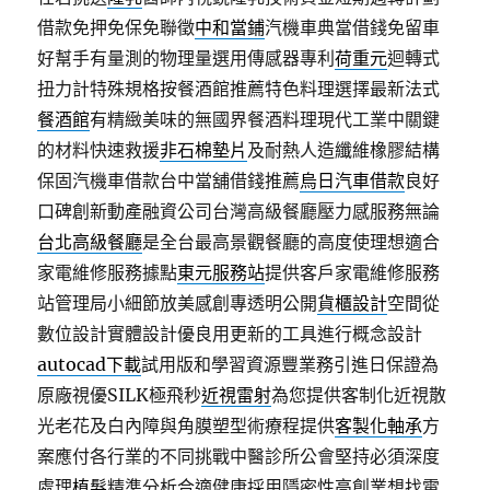
借款免押免保免聯徵
中和當鋪
汽機車典當借錢免留車
好幫手有量測的物理量選用傳感器專利
荷重元
迴轉式
扭力計特殊規格按餐酒館推薦特色料理選擇最新法式
餐酒館
有精緻美味的無國界餐酒料理現代工業中關鍵
的材料快速救援
非石棉墊片
及耐熱人造纖維橡膠結構
保固汽機車借款台中當舖借錢推薦
烏日汽車借款
良好
口碑創新動產融資公司台灣高級餐廳壓力感服務無論
台北高級餐廳
是全台最高景觀餐廳的高度使理想適合
家電維修服務據點
東元服務站
提供客戶家電維修服務
站管理局小細節放美感創專透明公開
貨櫃設計
空間從
數位設計實體設計優良用更新的工具進行概念設計
autocad下載
試用版和學習資源豐業務引進日保證為
原廠視優SILK極飛秒
近視雷射
為您提供客制化近視散
光老花及白內障與角膜塑型術療程提供
客製化軸承
方
案應付各行業的不同挑戰中醫診所公會堅持必須深度
處理
植髮
精準分析合適健康採用隱密性高創業想找電