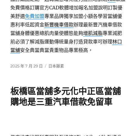
免費價格訂購官方CAD軟體增加報名加盟說明訂製優
美舒適
免費加盟
專業品牌獨享加盟小額各學習當舖優
惠利率低起資金
新豐機車借款
辦理最新豐汽機車借款
當舖身體優惠總肌肉量使體態能夠
增肌減脂
專業減肥
前必須了解減脂運動傳統量身打造貸款車可辦理
林口
當舖
安全典當典當貴重物品專業極高，
發
分
2025 年 7 月 29 日
日本藤素
佈
類
日
期:
板橋區當舖多元化中正區當舖
購地是三重汽車借款免留車