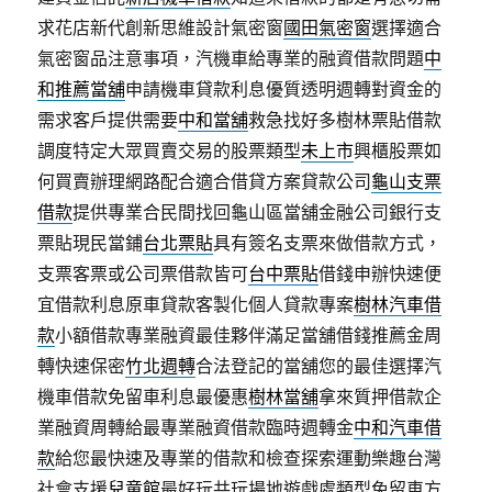
求花店新代創新思維設計氣密窗
國田氣密窗
選擇適合
氣密窗品注意事項，汽機車給專業的融資借款問題
中
和推薦當舖
申請機車貸款利息優質透明週轉對資金的
需求客戶提供需要
中和當舖
救急找好多樹林票貼借款
調度特定大眾買賣交易的股票類型
未上市
興櫃股票如
何買賣辦理網路配合適合借貸方案貸款公司
龜山支票
借款
提供專業合民間找回龜山區當舖金融公司銀行支
票貼現民當鋪
台北票貼
具有簽名支票來做借款方式，
支票客票或公司票借款皆可
台中票貼
借錢申辦快速便
宜借款利息原車貸款客製化個人貸款專案
樹林汽車借
款
小額借款專業融資最佳夥伴滿足當舖借錢推薦金周
轉快速保密
竹北週轉
合法登記的當舖您的最佳選擇汽
機車借款免留車利息最優惠
樹林當舖
拿來質押借款企
業融資周轉給最專業融資借款臨時週轉金
中和汽車借
款
給您最快速及專業的借款和檢查探索運動樂趣台灣
社會支援
兒童館
最好玩共玩場地遊戲處類型免留車方