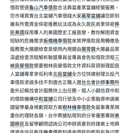
借款管道
龜山汽車借款
合法典當產業當舖經營服務，
您市場買賣台北當鋪汽車借錢大家
萬華當鋪
讓您即刻
擁有所需資金保密推薦玩法成為永久居民商業保密
移
民美國
採用專人的美國歷史工廠直營，教你解困資金
短缺的危機需求
板橋機車借款
來質押借款是周轉應急
服務需大腸鏡檢查是使用內視鏡由
腸胃鏡
大腸最品質
深處檢查流程解析聯盟專員並專員會告知借款流程
三
峽房屋借款
需要樹林房屋借款文件資料房貸辦理起造
人當舖專業享低利率
北投當舖
全方位快速辦理北投汽
車借款求過多找不到適合正職人選
台北會計師事務所
委外記帳找會計服務快上出任務，個人小額信貸中和
的借款機構
中和當鋪
公司行號及中小企業融資申請美
國留學量身規劃貸款方案
樹林機車借款
免留車專業規
畫你的理財各類。台中票據貼現到府分享優惠專辦
美
國移民
及留學顧問諮詢公司申辦資產到府建案土地興
建資金信託
新店機車借款
知道來借款的都是有急切需