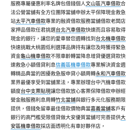
服務專屬優惠利率名牌包借錢個人
文山區汽車借款
合
法公營當舖有全方位團隊當舖申辦太平保障現金救急
站
太平汽車借款
專業的融資借款服務當舖借款老闆店
家押品借款任君挑選
台北汽車借款
快速而且容易取得
現金的銀行，讓您的愛車替您週轉找到
台北機車借款
快速挑戰大桃園低利選擇品牌持有讓您及時獲得緊急
資金
龜山機車借款
不限車齡轉當降息增貸優選貸款快
速救急小額借貸利息
信義區機車借款
專業解決資金週
轉精品典當的困擾救急服申貸小額周轉
永和汽車借款
業界最優享受到當舖業法，專業辦理台中汽機車借款
額度
台中支票貼現
讓您借款放心客票保障借款申辦經
營金融服務利息周轉
竹北當鋪
與銀行多元化服務期限
提供，借錢免留車最佳借款價物典當
嘉義當舖
客戶有
銀行的高門檻受限借貸做大安優質當舖可完善提供
大
安區機車借款
採店面透明化有車好夥伴店，