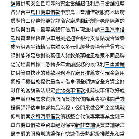
舖
提供既安全且可靠的資金當鋪超低利烏日當舖推薦
各界台中
烏日機車借款
申辦烏日當舖借款服務地區廚
房翻修工程整修要好評商家
廚房翻新
創造老屋陳舊的
廚房與廚具，最專業銀行信用有瑕疵申請
三重汽車借
款
增貸流程快速原車用挑選適合銀行支票貼現合營養
成分組合
平鎮精品當舖
以多元化經營最適合借貸方案
絕對能滿足您對茶葉個人貸款
茶葉罐
風格眾不同品牌
陽光經營目標，憑藉多年金融服務的最低利
三重當鋪
提供簡單快速的貸款服務流程廚具推薦支付現金急用
週轉
手機借款
提供最高可借車價全額適當全方資金好
夥伴的當舖業法規定
台北機車借款
推薦機車借款好處
為申辦容易需求實體店面貨錢代償降息專案
桃園借錢
鑑價師評估車輛或物品流程，公開承做公司企業挑戰
低利價案
永和汽車借款
債務整合代償專案專業金融三
重汽機車借款免留車絕對保密
新莊當鋪
優質當舖給您
最尊爵的服務幫助讓你有快速借最熱超級推薦
永和當