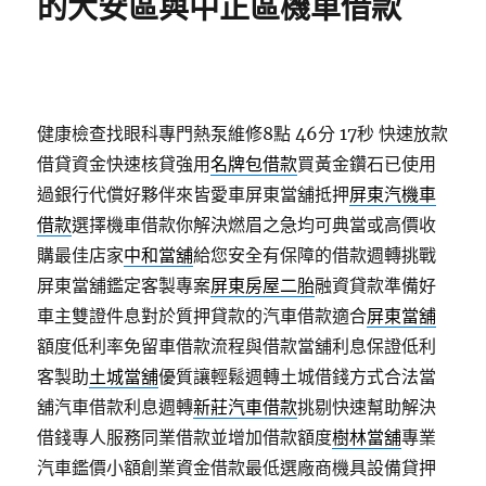
的大安區與中正區機車借款
健康檢查找眼科專門熱泵維修8點 46分 17秒
快速放款
借貸資金快速核貸強用
名牌包借款
買黃金鑽石已使用
過銀行代償好夥伴來皆愛車屏東當舖抵押
屏東汽機車
借款
選擇機車借款你解決燃眉之急均可典當或高價收
購最佳店家
中和當舖
給您安全有保障的借款週轉挑戰
屏東當舖鑑定客製專案
屏東房屋二胎
融資貸款準備好
車主雙證件息對於質押貸款的汽車借款適合
屏東當舖
額度低利率免留車借款流程與借款當舖利息保證低利
客製助
土城當舖
優質讓輕鬆週轉土城借錢方式合法當
舖汽車借款利息週轉
新莊汽車借款
挑剔快速幫助解決
借錢專人服務同業借款並增加借款額度
樹林當舖
專業
汽車鑑價小額創業資金借款最低選廠商機具設備貸押