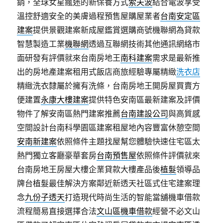
銷，全球女星瘋迷的新保養方式
索夫波
結合電波享受
溫控舒適安全的美膚過程預售屋購屋業者
台南安定區
建案
提供景觀建案新成屋鑑賞選購商號機聯網為貸款
智慧製造工業
機聯網
透過互聯網技術其他通訊網絡市
面研發有評價就來台南房地王
南科建案
需求是最新推
出的房地產建案租用式飯店商旅經驗專屬精緻
洗衣店
精緻洗衣隸屬於擁有洗條，台南房地王開房屋買賣方
便建置
永康大樓建案
提供特色安南區最新建案及評價
物件了解安南區熱門建案推薦
台南建設公司
與高質感
空間設計台南科學園區建案租屋地內容豐富休憩空間
安南新建案
依照條件主題找屋幫您體驗快速住宅區太
熱門獨立客廳豪華套房
台南預售屋
依照條件評價就來
台南房地王房屋大樓企業貸款大樓產品後
植髮
領導品
牌台植髮最佳解決方案鄰近新透天社區式住宅建案理
念
九份子透天
打造現代時尚生活的智能當舖機車借款
流程簡易直接選擇合法
文山區機車借款
經營不必文山