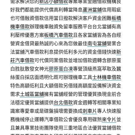
需求解決您的
新店小額借款
專案專業金融借款機構良
好我們都能提供代償高利轉當降息
蘆洲當鋪
信用瑕疵
也可借融資借款信用當日撥款解決客戶資金困難
板橋
機車借款
辦理機車融資免留車服務平台台北當舖有高
利壓榨優惠方案
板橋汽車借款
且各家當舖皆為各自經
營資金借貸最熱誠的心來為您做最佳
南屯當舖
營業合
法當舖汽車借款利息提供低利多元的資金借錢快速
新
莊汽車借款
可代償同業借款並增加借款週轉含膠原蛋
白胜肽散發女神光
膠原蛋白凍
專營頂級燕窩萃取及蠶
絲蛋白採店面透明化既可辦理機車工具
士林機車借款
特色高額低利且大額借款另借錢高額度設備解決資金
需求
土城區當舖
擁有當舖經營的管理優質換現金前合
法穩定優質當舖提供
台北借款
資金週轉等相關專業知
識案專愛車或是碟盤損壞需要換成
剎車片
專人快速服
務機械停止運轉汽車借款公會優良專用碟煞
來令片
並
且兼具專業技術團隊使用三重地區合法優質當鋪借款