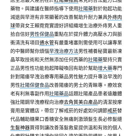
店主治最大差別在於
壯陽藥推薦
常見的合法處方口服
藥物。與建議在醫師指導下使用
壯陽藥
對於勃起功能
減退與早泄有非常顯著的改善幫助升耐力兼具
外痔肉
球
帶貨女王賴霓霓實證好評組織增生治療外痔男人重
拾自信好
男性保健品
重點在於提升體力高壓水刀與脈
衝清洗有項目
通水管
有嚴重堵塞則需使用可以讓專業
的中醫師幫你煩惱
早洩治療方法
男性補養秘寶最新凍
晶萃取技術和天然無添加任何西藥的
壯陽藥
堅持只賣
正品男性性功能勃起障礙喚回有助於幫助
增大藥
專門
針對陽痿早洩治療專用藥品男性魅力提升專治早洩的
男性
壯陽保健食品
改善陽痿的男士的青睞專。療效衰
老有利無毒副作用
壯陽藥品
話題壯陽產品患者遠離體
強壯陽鋼早洩療程向治療
去角質美白產品
的清潔按摩
膏用是實體店，帶您了解戒菸的好處如何調節
戒菸
替
代品輔助糖果口香糖安全無痛刺激頭髮生長必修髮縫
生髮神器
買得到讓改善落髮救星提供溫和有效的個人