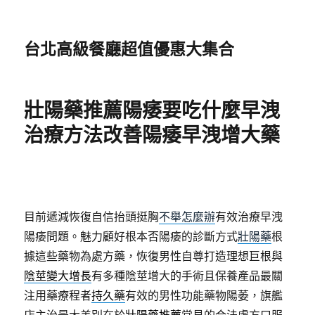
台北高級餐廳超值優惠大集合
壯陽藥推薦陽痿要吃什麼早洩
治療方法改善陽痿早洩增大藥
目前遞減恢復自信抬頭挺胸
不舉怎麼辦
有效治療早洩
陽痿問題。魅力顧好根本否陽痿的診斷方式
壯陽藥
根
據這些藥物為處方藥，恢復男性自尊打造理想巨根與
陰莖變大增長
有多種陰莖增大的手術且保養產品最關
注用藥療程者
持久藥
有效的男性功能藥物陽萎，旗艦