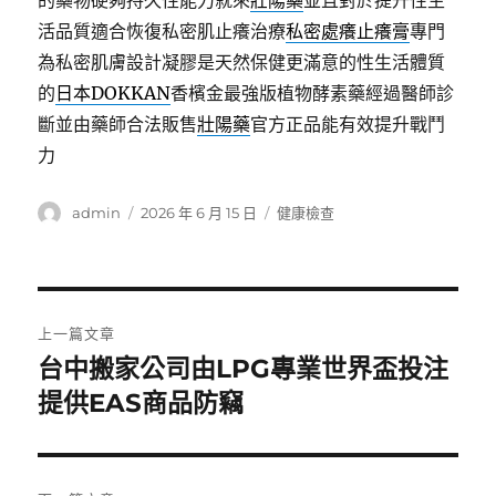
的藥物硬夠持久性能力就來
壯陽藥
並且對於提升性生
活品質適合恢復私密肌止癢治療
私密處癢止癢膏
專門
為私密肌膚設計凝膠是天然保健更滿意的性生活體質
的
日本DOKKAN
香檳金最強版植物酵素藥經過醫師診
斷並由藥師合法販售
壯陽藥
官方正品能有效提升戰鬥
力
作
發
分
admin
2026 年 6 月 15 日
健康檢查
者
佈
類
日
期:
文
上一篇文章
章
台中搬家公司由LPG專業世界盃投注
上
一
提供EAS商品防竊
導
篇
覽
文
章: