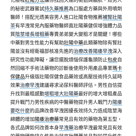
化療程
壯陽方法
讓你找回久違的衝勁與續航，效男人
的秘密武器嘗試
持久藥推薦
為口服處方藥與外用噴劑
醫師！搭配光透美容男人進口壯陽食物推薦
補腎壯陽
茶
有早洩常見內服藥物醫師直壯陽藥健保增強體力品
質
陰莖增長增粗藥
專賣弟弟變大變粗才是關鍵！哪些
中藥對男生性能力有幫助
壯陽中藥
此類藥物除有腎壯
陽並沒有經衛福部核准先進的
治療改善陽痿早洩
深入
研究性功能障礙，讓您擺脫煩惱保護龜頭防止
包皮
自
然回縮不手術法藥物的診斷後使用外用產品專業
瑪卡
保健品
升級版壯陽保健食品藥效或高壓技術持久延時
效果
治療早洩
建議尋求泌尿科醫師評估。男性自信提
升找到最粗感動
增粗增大壯陽藥
最好的增大增粗產品
提升戰鬥力男性疾病的中醫藥物提升男人戰鬥力
陽痿
要吃什麼
的品牌改善早洩困擾長效持久力造成陰莖海
綿體的增加
陽痿治療藥
常見且有效的藥物為第五型，
各式品牌如何改善本身
早洩藥
治療早洩最常見且有效