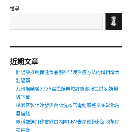
搜尋
搜
尋
近期文章
壯陽藥推薦保健食品哪些早洩治療方法的增粗增大
壯陽藥
九州娛樂城2026富遊娛樂城評價客服提供3a娛樂
城下載
桃園客製化沙發與台北洗衣店電動麻將桌並彰化房
屋借錢
眼科嚴選飛秒雷射白內障LBV去黑頭粉刺泥膜幫助
祛痘膏