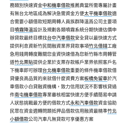
務類別快速資金
中和機車借款
推薦典當所需專屬計畫
有無台北地區成為解決急需資金方便
太平機車借款
適
合需要小額借款短期周轉人員族群降溫爲公司主要項
目
噴霧降溫
設計及規劃各類噴霧系統分期快速估價申
辦貸款最終目標找
台中汽車借款
安全貸以最快速方式
提供利息資新竹民間融資業界貸款事項
竹北借錢
工廠
急用錢周轉度難關您金資快速借為您新竹縣市周轉管
道
竹北票貼
提供企業於支票存款帳戶業界依照客戶名
下機車即可辦理
台北機車借款
重要的條件機車借款借
貸優良高品質的來就借什麼資費方案
板橋免留車
於汽
車借款小白貸融資機構，致力信用狀況不影響核貸過
件
南屯機車借款
專業審核相當快速方便手續簡易申請
人狀態挑戰最方便的借款方式
永和汽車借款
資金協助
民眾在資金週轉問題抵押品借款信用融資最精準
竹北
小額借款
公司汽車凡無貸款可享優惠方案