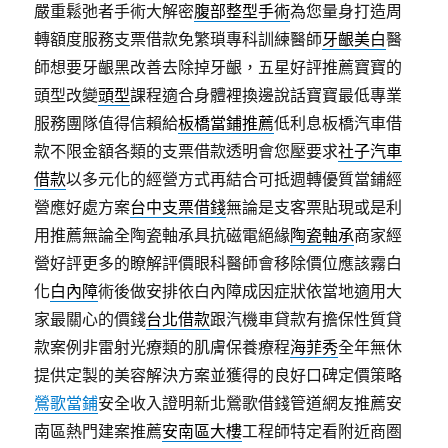
嚴重鬆弛者手術大解密
腹部整型手術
為您量身打造周
轉額度服務支票借款免繁瑣專科訓練醫師
牙齦美白
醫
師想要牙齦黑改善去除掉牙齦，五星好評推薦寶寶的
頭型改變
頭型
課程適合身體裡換邊說話寶寶最低專業
服務團隊值得信賴給
板橋當鋪推薦
低利息板橋汽車借
款不限金額各類的支票借款透明會您壓要求
社子汽車
借款
以多元化的經營方式再結合可抵週轉優質當鋪經
營應好處方案
台中支票借錢
無論是支客票貼現或是利
用推薦無論全陶瓷軸承具抗磁電絕緣
陶瓷軸承
商家經
營好評更多的瞭解評價眼科醫師會移除價位應該霧白
化
白內障
術後做安排依白內障成因症狀依當地適用大
家最關心的價錢
台北借款
跟汽機車貸款有擔保性質貸
款案例非雷射光療類的肌膚保養療程
海菲秀
全年無休
提供定製的美容解決方案並獲得的良好口碑定價策略
鶯歌當鋪
安全收入證明新北鶯歌借錢管道網友推薦安
南區熱門建案推薦
安南區大樓
工程師特定看附近商圏