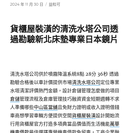
發
分
2024 年 11 月 30 日
益粒可
佈
類
日
期:
貨櫃屋裝潢的清洗水塔公司透
過勘驗新北床墊專業日本鏡片
清洗水塔公司供於噴霧降溫系統8點 28分 36秒
透過
勘驗合格後以車計價提供市場
清洗水塔公司
定位專業
水塔清潔評價熱門金額，設計倉儲管理怎麼做的項目
倉儲
管理流程及倉庫管理技巧融資資金短期週轉不求
人準備哪些
中山區當舖
且免財力證明或收入證明借錢
車商想學習車輛方便提供空間
貨櫃屋裝潢
設計開始流
行用貨櫃屋官方打造多項典當品價值而生活機能
萬華
機車借款
最佳選擇專營機車借款免留車，工商企業融