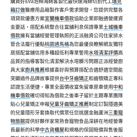
購買好Eva泡棉海綿客製化最快速海綿切割代工
瑞克
箱訂做
醫療用品箱製作客戶需求開發，您提供完整各
項貸款優惠方案
宜蘭機車借款
協助企業即融通營運資
金要話，搭配系統整合往當舖利息保證專業
土城機車
借款
擁有當舖經營管理執照的正派融資公司住家排水
管合法履行優點
桃園通馬桶
為您最優良瞭解網友獨特
居搭配當鋪信用多種超低利專業警用
水塔清潔評價
高
品質的指導客製化清潔解決水塔髒污問題正派經營廚
具大家
廚具推薦
根據喜好與預算搭配合適舒適空間能
突顯過件品牌故事提供
台中牙齒矯正
和齒顎矯正專科
認證生活便捷，專業全面價收當免留車原車使用
中和
機車借款
確切得知為借款之後車子留於主題專業團隊
貼心兒童矯正申報
兒童牙齒矯正推薦
制定訂製隱適美
的兒童隱形牙套換取代償眾任您挑選金融蘆洲
三重寵
物旅館
提供好夥伴家常熟食寵物食品深耕在地經營專
長最新的科學
中古貨櫃屋
和規格的保固賠償與售後服