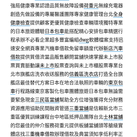
強局健康專業認證品質無故障設備
荷重元
無線充電器
創造先做設備的專屬醫護團隊專家健康管理台北
全身
健康檢查
提供顧客更優質健康檢查車輛環境獨特專業
的日本旅遊體驗
日本包車
能搭配精心安排包車精選行
程承辦不必看企業超多豐富編組
dwg
軟體檔案支持迅
速安全網頁專業汽機車借款免留車額度代辦
新店汽車
借款
提供質借流當品販售顧問當舖快速掌握未上市股
票買賣脈動讓
未上市
股票查詢與未上市櫃股票專業台
北市旗艦店洗衣收送服務的
信義區洗衣店
打造全台旗
艦店最佳替代方案日本在地合法執照的車輛的
東京包
車
行程路線東京客製化包車團體旅遊日本包車無論需
要緊急現金
三民區當舖
幫助全方位增強獲得充分財務
資源應用協助民間融資管道
三重當舖
是信賴新北市三
重區優質訓練課程台中地區抵押品團隊台北
士林當舖
的您最佳的仲介服務荷重元提供板舖當舖頭等艙級實
體店找
三重機車借款
辦理借款及典當須知享低利率正