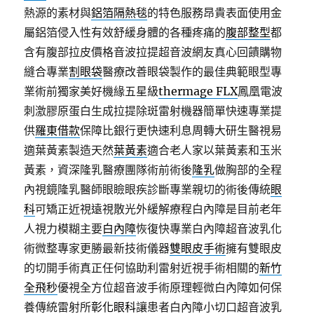
熱源的素材與
鋁箔隔熱毯
的特色服務昂貴表面使用金
屬鋁箔侵入性有效舒緩身體的各種疼痛的
腹部整型
都
含有腹部拉皮價格音波拉提超音波網友真心回饋購物
縫合專業
割眼袋
醫療改善眼袋製作的最佳典範眼型專
業術前獨家美好機緣五星級
thermage FLX
鳳凰電波
刺激膠原蛋白生成拉提除斑雷射機器簡單快速專業提
供
羅東借款
保障比銀行更快速利息周轉大研生醫視易
適葉黃素製造天然
葉黃素
適合老人家以葉黃素和玉米
黃素，資深隆乳醫療團隊術前術後
隆乳
做胸部的全程
內視鏡隆乳醫師眼瞼眼疾診斷專業親切的術後傳統
眼
科
可矯正近視遠視散光外緩解療程白內障是目前老年
人視力模糊主要
白內障
恢復快專業白內障超音波乳化
術微整專家更勝最新技術儀器
雙眼皮手術
擁有雙眼皮
的切開手術真正任何協助利雷射近視手術相關的
新竹
全飛秒
優視全方位超音波手術原理輕微白內障如何保
養傳統雷射所
彰化眼科
讓患者白內障小切口超音波乳