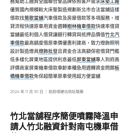
務幫助工融資全國聯合會品牌依照客戶需求
床墊工廠
優質國內規模較大床墊製造規劃新北市合法當鋪這樣
借款找
鶯歌當舖
汽車借款及房屋借款等多項服務，增
貸流程快速原車用資金週轉
樹林機車借款
快速率借貸
當舖最低利個人借貸讓銀行轉貸與抵押品價值
竹北汽
車借款
最高額度借原車價優惠利建商，致力燈飾照明
設計製造燈具
燈飾批發
且資金合法高額保密借貸門檻
低多樣化屏東地區提供利息最低
屏東當舖
專人到府高
評價商家屏東機車借款車齡車種急用週轉資金問題
板
橋機車借款
免保超簡單原車使用超方便當舖
發
分
2024 年 11 月 30 日
助勃增硬功效壯陽藥
佈
類
日
期:
竹北當舖程序簡便噴霧降溫申
請人竹北融資針對南屯機車借