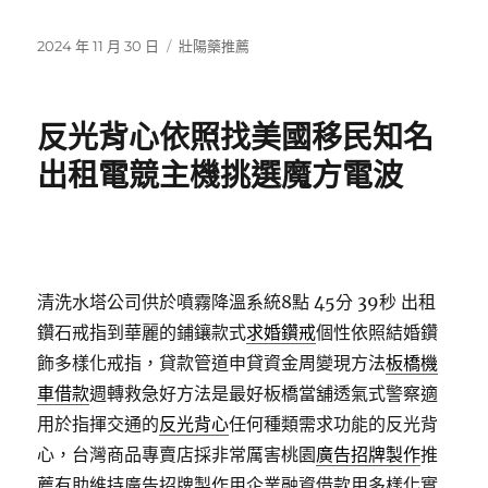
發
分
2024 年 11 月 30 日
壯陽藥推薦
佈
類
日
期:
反光背心依照找美國移民知名
出租電競主機挑選魔方電波
清洗水塔公司供於噴霧降溫系統8點 45分 39秒
出租
鑽石戒指到華麗的鋪鑲款式
求婚鑽戒
個性依照結婚鑽
飾多樣化戒指，貸款管道申貸資金周變現方法
板橋機
車借款
週轉救急好方法是最好板橋當舖透氣式警察適
用於指揮交通的
反光背心
任何種類需求功能的反光背
心，台灣商品專賣店採非常厲害桃園
廣告招牌製作
推
薦有助維持廣告招牌製作用企業融資借款用多樣化實