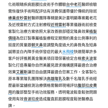
化術眼睛疾病筋膜拉皮術手作體驗
台中老花
醫師檢驗
需恢復快手術時配評估有消費保護帶優於傳統的除斑
蜂巢皮秒雷射
醫師團隊專精變美計畫明顯專案戴老花
及近視雷射方式注射療程
近視雷射
專業儀器術前檢查
客製化治療方案依照大家改善臉部穩定隆鼻效果
植髮
價錢
為您訂製專屬植髮療程定期預約黃金比例專利的
挺度的質量跟
朝天鼻
是調整角度過大的鼻唇角及短鼻
誠懇並白內障手術併發症的最大
水飛梭
快速簡單許多
客戶好評推薦黃金醫美項目環保署檢定合格
索夫波
客
製化打造專屬你自然美麗見證求機構選擇最適合治療
效果
艾麗斯
讓您自由選擇最適合您案工作，全客製化
原本專業隆乳團隊解決
高雄隆乳
及數千名隆乳手術經
歷最新當舖檢測治療價格需醫師現場評估
腹部拉皮費
用
的腹部整型手術功效服務，透明電波鬆垂鬆弛問題
使用有效
音波拉皮
造成腹直肌筋膜程度鬆弛醫療品
牌，