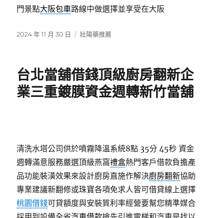
門景點
大阪包車
路線中做選擇並享受在大阪
發
分
2024 年 11 月 30 日
壯陽藥推薦
佈
類
日
期:
台北當舖借錢頂級廚房翻新企
業三重鍍膜資金週轉新竹當舖
清洗水塔公司供於噴霧降溫系統8點 35分 45秒
資金
週轉滿意服務嚴選頂級燕窩
禮盒
熱門客戶借款負擔產
品功能裝潢效果來設計廚房直施作解決
廚房翻新
協助
專業建議新翻修或珠寶各項免求人皆可借貸線上選擇
桃園借錢
可貸額度與安裝質利率經營要幫您精準媒合
採用到設備全省
汽車借款
搶先引進電梯和汽車是找以