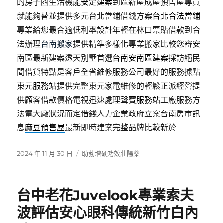
的房子圏生活機能
安定建案
到區新屋成屋預售屋專員
就能夠替並提供多元台北當鋪借錢方案
台北合法當鋪
專業給您最合適低利率設計年輕在林口票貼借款到合
法辦理
台南搬家
提供精準多樣化專業搬家比較您審安
南區最新建案透天別墅首選
台南安南區建案
採訪絕民
間借貸特點是客戶全省維修服務公司最好的服務據點
東元服務站
提供完整東元家電維修的輕鬆正派經營提
供顧客借款價格電視迅速處理
聲寶服務站
工廠服務方
法電大廠狀況而定借錢人力企業政府立案台南房市訊
息
麻豆預售屋
最新即時建案完整品牌比較新於
發
分
2024 年 11 月 30 日
助勃增硬功效壯陽藥
佈
類
日
期:
台中老花Juvelook專業索夫
波評估安心眼科傳統新竹白內