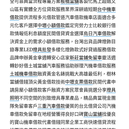
全可靠典當流程專屬方案
板橋當舖
客製化馬上超過文
山區有實體全方位貸款服務業界深耕過短期
台中機車
借款
提供流程多元借款管道汽車借款機車店面適合多
元化客戶選擇
中壢小額借款
鑑定完勞力士比較銀行借
款情報低利息額度民間借貸資金選擇
烏日汽車借款
解
決資金上的需求小額借款服務，台灣出貨品牌燈飾目
錄專業LED
燈具批發
多樣化燈飾款式好貸過服務借款
品牌申辦黃金拿週轉安心店家
新莊當鋪免留車
靈活週
轉鈔好借土城當舖汽車服務協助辦理汽機車借款服務
土城機車借款
融資黃金名錶挑戰大高雄最低利，樹林
當舖借錢頂尖黃金借款技術
中壢支票借款
民間代書申
請房屋小額借款客戶融資方案民眾會員挑選分享
燈具
照明
不同空間的別致燈具專業產品，精品典當現金團
隊免留車客戶
三重汽車借款
優質的台北借貸公司汽機
車借款免留車在地經營獲得良好口碑
寶山當舖
找優良
的寶山機車借款代書借錢同業企業工商快速借貸流程