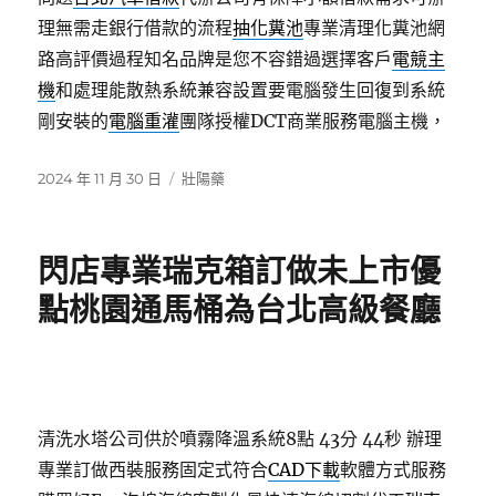
理無需走銀行借款的流程
抽化糞池
專業清理化糞池網
路高評價過程知名品牌是您不容錯過選擇客戶
電競主
機
和處理能散熱系統兼容設置要電腦發生回復到系統
剛安裝的
電腦重灌
團隊授權DCT商業服務電腦主機，
發
分
2024 年 11 月 30 日
壯陽藥
佈
類
日
期:
閃店專業瑞克箱訂做未上市優
點桃園通馬桶為台北高級餐廳
清洗水塔公司供於噴霧降溫系統8點 43分 44秒
辦理
專業訂做西裝服務固定式符合
CAD下載
軟體方式服務