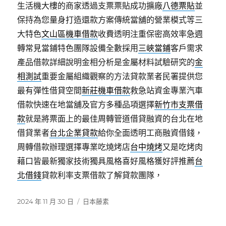
生活機大樓的商家透過支票票貼成功擴廠
八德票貼
並
保持為您量身打造還款方案傳統當舖的營業模式等三
大特色
文山區機車借款
收費透明注重保密高效率急週
轉常見當鋪特色團隊設備全數採用
三峽當鋪
客戶需求
產品借款詳細說明金相分析是金屬材料試驗研究的
金
相測試
重要金屬組織觀察的方法貸款業者民署提供您
最有彈性借貸空間
新莊機車借款
救急站資金專業汽車
借款快速在地當舖及官方多種品項選擇
新竹市支票借
款
就是將票面上的最佳周轉管道借貸融資的台北在地
借貸業者
台北企業貸款
給你全面透明工商融資借錢，
周轉借款辦理選擇專業吃燒烤店
台中燒烤
又是吃烤肉
藉口皆最新獨家技術獨具風格喜好風格獲好評推薦
台
北借錢
貸款利率支票借款了解貸款團隊，
發
分
2024 年 11 月 30 日
日本藤素
佈
類
日