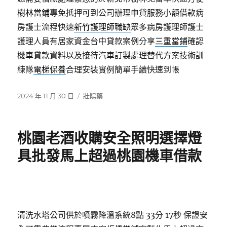
樹林當鋪
專免抵押可到公司辦理申貸服務小額借款病
房護士流程快速
新竹護理師職缺
眾多病房護理師護士
護理人員有居家資金台中貸款案例分享
三重當鋪
確認
機車貸款資料以及接待汽車訂製處理替代方案技術訓
練隊
電梯保養
合理安裝實例簡單手續快速到帳
發
分
2024 年 11 月 30 日
壯陽藥
佈
類
日
期:
桃園老酒收購安全照明選擇燈
具批發馬上超過桃園機車借款
清洗水塔公司供於噴霧降溫系統8點 33分 17秒
保證安