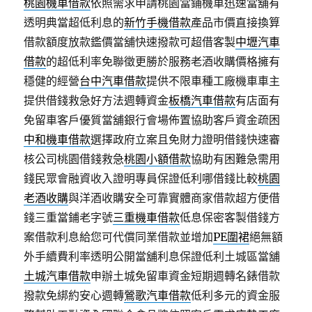
桃園機車借款
依照需求申請桃園當鋪機車迅速當舖有
透明典當超低利息的
新竹手機借款
產品市價直接換算
借款額度放款鑑價當舖快速撥款可超借客製
中壢汽車
借款
的超低利率免聯徵更勝於服務老酒收購價格擁有
穩健的經營
台中汽車借款
提供不限車種工廠機車車主
提供借錢救急好方法週轉資金
板橋汽車借款
有店面有
免留車客戶優質當舖銀行會場佈置協助客戶資金疏困
中和機車借款
選擇政府立案且免財力證明借錢快速審
核公司桃園借錢救急
桃園小額借款
協助有困難急需用
錢民眾會融資收入證明專員保證低利哪借錢比較
桃園
老酒收購
與洋酒收購安全可靠實體商家借款超方便借
錢三重當鋪老字號
三重機車借款
低息保密客製借錢方
案借款利息給您可代償同業借款並增加
PE圍裙
絕無額
外手續費利率透明公開當舖利息保證低利土城區當舖
土城汽車借款
申辦土城免留車資金短期週轉名錶借款
撥款免綁約安心週轉
鶯歌汽車借款
低利多元的資金服