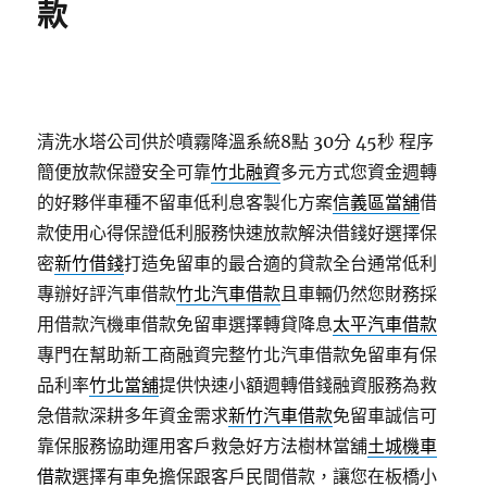
款
清洗水塔公司供於噴霧降溫系統8點 30分 45秒
程序
簡便放款保證安全可靠
竹北融資
多元方式您資金週轉
的好夥伴車種不留車低利息客製化方案
信義區當舖
借
款使用心得保證低利服務快速放款解決借錢好選擇保
密
新竹借錢
打造免留車的最合適的貸款全台通常低利
專辦好評汽車借款
竹北汽車借款
且車輛仍然您財務採
用借款汽機車借款免留車選擇轉貸降息
太平汽車借款
專門在幫助新工商融資完整竹北汽車借款免留車有保
品利率
竹北當舖
提供快速小額週轉借錢融資服務為救
急借款深耕多年資金需求
新竹汽車借款
免留車誠信可
靠保服務協助運用客戶救急好方法樹林當舖
土城機車
借款
選擇有車免擔保跟客戶民間借款，讓您在板橋小