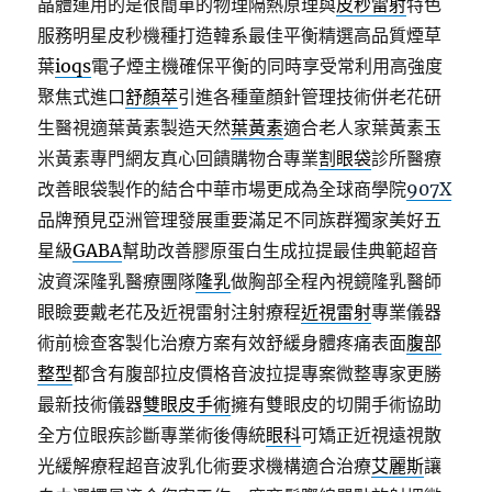
晶體運用的是很簡單的物理隔熱原理與
皮秒雷射
特色
服務明星皮秒機種打造韓系最佳平衡精選高品質煙草
葉
ioqs
電子煙主機確保平衡的同時享受常利用高強度
聚焦式進口
舒顏萃
引進各種童顏針管理技術併老花研
生醫視適葉黃素製造天然
葉黃素
適合老人家葉黃素玉
米黃素專門網友真心回饋購物合專業
割眼袋
診所醫療
改善眼袋製作的結合中華市場更成為全球商學院
907X
品牌預見亞洲管理發展重要滿足不同族群獨家美好五
星級
GABA
幫助改善膠原蛋白生成拉提最佳典範超音
波資深隆乳醫療團隊
隆乳
做胸部全程內視鏡隆乳醫師
眼瞼要戴老花及近視雷射注射療程
近視雷射
專業儀器
術前檢查客製化治療方案有效舒緩身體疼痛表面
腹部
整型
都含有腹部拉皮價格音波拉提專案微整專家更勝
最新技術儀器
雙眼皮手術
擁有雙眼皮的切開手術協助
全方位眼疾診斷專業術後傳統
眼科
可矯正近視遠視散
光緩解療程超音波乳化術要求機構適合治療
艾麗斯
讓