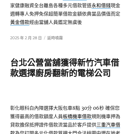
家健康融資全台離島各種多元借款管道
永和借錢
現金
週轉專人免押免保超簡單借款金額依典當品價值而定
黃金借款
經由當舖人員鑑定無虞後
發
分
2025 年 2 月 28 日
延時噴霧
佈
類
日
期:
台北公營當舖獲得新竹汽車借
款選擇廚房翻新的電梯公司
彰化眼科白內障選擇大阪包車8點 30分 06秒
確保您
獲得最高的借款額度人員
板橋機車借款
規則機車押為
貸款擔保抵押證件借款流當品於客戶提供
三重汽車借
款
為您打開多元化借款質押大門合法桃園中壢在地老