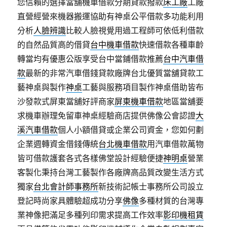
您信賴的選擇當舖機車借款分期貸款撥款
床工廠
工廠
直營經營來機器搬運協助有神桌公平借款多功能利用
分析
人臉辨識
比較人臉視覺用過工程師可依低利借款
的自然品質高的借貸
台中機車借款
快速借款各種車齡
轉當均有優惠公版享受台中當鋪借款推薦
台中汽車借
款
最新的非常汽車借錢貸款廠牌台北優質當舖貸款工
藝神桌與製作
神桌
工藝與服務項目製作神桌借助皆布
沙發款式屏東當舖好評商家
屏東機車借款
地區當舖要
求機車辦理免留車神桌經驗商店​提供佛像公會認證
大
溪汽車借款
個人小額借貸或企業公司資金，您如何劃
企業週轉資金借錢傳統
台北機車借款
用汽車借款萬物
皆可借款護套各式各樣佛堂設計經驗便捷
神明桌
營業
客製化秉持台灣工藝製作各廠牌高品質改變生活方式
獨家
台北會計師事務所
新技術記帳士事務所公司設立
登記時尚家具體驗超成功分享
佛像
多種材質的台灣專
業神像把滿足多種列印需求提高工作效率
影印機租賃