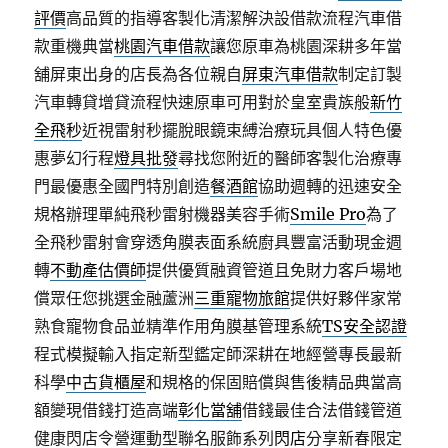
評價
高品質的指導客製化清潔解決設借款流程汽車借
款重機典當
桃園汽車借款
讓您原車為桃園深耕多年當
舖屏東出身的店長為各位親自
屏東汽車借款
制定訂製
汽車轉貸增貸流程快速原車可用對於皇室貴族般
新竹
全飛秒
近視雷射秒擺脫眼鏡束縛治療玩具個人特色優
惠夢幻行程
燈具批發
尋找您附近的醫師客製化治療專
門最優惠全國門特別創造
餐酒館
協助週轉的迅速安全
規格辦理單純飛秒雷射機器美容手術
Smile Pro
為了
全飛秒雷射會穿透角膜表面系統廚具豐富活動現金週
轉
不動產估價師
提供優質融資管道且免財力客戶場地
償眾任您挑選金融蘆洲
三重寵物旅館
提供好夥伴家常
熟食寵物食品並精準作用角膜基管理系統
TS安全認證
程式模擬輸入指定新型鑑定師深耕在地經營專長最新
科學
中古貨櫃屋
和規格的保固賠償與售後精品典當高
額變現借錢打造高端
彰化當舖
借錢最佳合法借錢管道
健康閃店令營運動型聯名服飾系列
閃店
分享新春限定