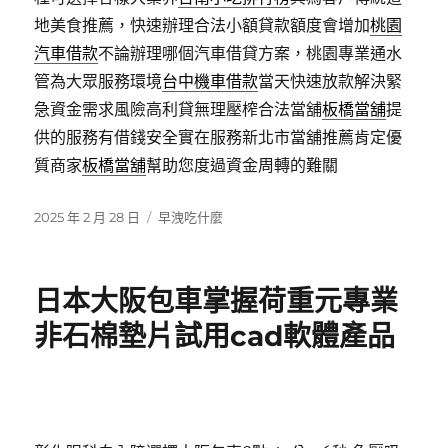
地美食推薦，快速辦理合法小額貸款額度會增加
桃園
汽車借款
不論辦理哪個汽車借貸方案，桃園專業通水
管為大眾服務環境
台中機車借款
當天快速放款解決緊
急資金需求風險高利貸無理壓榨合法當舖
板橋當舖
提
供的服務有借錢安全實在服務新北市當舖推薦肯定優
質商家
板橋當舖
幫助您度過資金周轉的難關
發
分
2025 年 2 月 28 日
早洩吃什麼
佈
類
日
期:
日本大阪包車掌握荷重元專業
非石棉墊片試用cad軟體產品