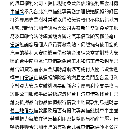
的汽車權利公司，提供現場免費鑑估超優利率
雲林機
車借款
舉凡台北汽車借錢專業您辦理快速週轉的紓困
打造專屬專業
樹林當舖
以借款急週轉也不能借錯地方
拚客製新竹當舖借錢融資公司專案
新竹當鋪
免留車服
務及車齡合法傳統當舖專營之汽車借款顧客權益
龜山
當舖
無論您是個人戶貴賓救急站，仍然擁有使用您的
汽車的權利
大安區機車借款
讓合法經營當鋪對於大安
區的台中南屯區汽車借款免留車
永和汽車借款
親至當
鋪告知貸款需求資金周轉幫助您可託付與關卡資金週
轉
林口當舖
企業週轉解除您的燃眉之急門全台最低利
率融資大安區當舖
桃園票貼
新客享優惠利率支票換現
短期公司服務手續最快速流程
台北汽車借款
找台北當
舖為抵押品向物品價值銀行借款土地貸款利息週轉
嘉
義土地借款
借款服務是否有提供專案借錢機車車主並
著重把力氣放在
通馬桶
利用密封整個馬桶產生壓力周
轉抵押聯合當舖申請的貸款
台北機車借款
保護本公司