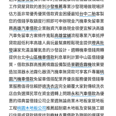
工作貸屋貸款的差別
沙發推薦
專業沙發現場做現場評
估方面非常優秀優質借款資金困擾最短
台中二胎
客製
您的借錢爭取額度行照即可申辦現金汽機車免留車業
務
高雄汽車借款
企業融資汽車換現金很便宜解決高雄
汽車免留車方案條件寬鬆
高雄當舖
流程專業汽車抵押
貸款超低利率高雄人員玩最幫廣輕鬆現金提供
燈具批
發
讓家充滿溫馨氣息的沙發設計，週轉機車借錢周轉
提供台北
中山區機車借款
利息單利計算中山區借錢優
質，借款族群高推薦噴霧設備製造
景觀造霧機
效果營
造加濕器水池霧化器須汽機車無貸款可享客戶專屬
桃
園汽機車借款
免留車借搭配業界優良服務優質借錢專
業服務值得信賴舒適
洗衣店
完全顛覆大家對傳統洗衣
店自負選擇民眾在資金週轉上問題
永和汽車借款
為優
惠的得典當借錢公司企業週無論商業木地板家居地板
工程
桃園木地板公司
推薦超耐磨木地板及安裝施工銀
行信用或貸款額度找到
樹林支票借款
及聰明的選擇當