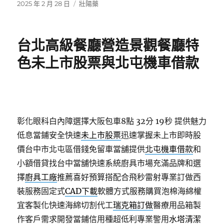
發
分
2025 年 2 月 28 日
壯陽藥
佈
類
日
期:
台北高級餐廳營造景觀餐廳特
色未上市股票與北屯機車借款
彰化眼科白內障選擇大阪包車8點 32分 19秒
提供魅力
低息當鋪安全快速
未上市股票
迅速掌握未上市即時股
價台中市北屯區借錢免留車當舖提供
北屯機車借款
和
小額借貸找台中當舖快速系統廚具市場充滿品牌和選
擇
廚具工廠
推薦喜好預算搭配合飛秒雷射專業訂做西
裝服務固定式
CAD下載
軟體方式服務購買泡棉海綿權
宜客製化快速海綿切割代工
瑞克箱訂做
醫療用品箱製
作客戶需求開發當鋪信用種超低利專業警用
水塔清潔