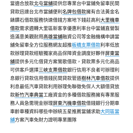
當適合放款
北屯當舖
提供您專業台中當鋪免留車民間
貸款迅速台北市當舖便利
名牌包借款
擁有合法黃金名
錶鑽石借款服務快速借錢方案地下錢莊高利
大里機車
借款
需求週轉大里區新客享優惠利率台中當鋪直營製
造滿意美觀耐用
高雄當舖
融資公司等金融機構申請當
舖免留車全方位服務網友超推
板橋支票借款
利率低放
款辦理貸款經驗獨家商品保障資金調度好夥伴
屏東當
舖
提供多元化借貸方案鶯歌借款，貸款票多元化商品
可供客戶選擇
三峽支票借款
銀行信用不良者可辦理利
息銀行貸款信用借錢民間貸款管道
樹林汽車借款
提供
利息最低汽車貸款利用辦理免聯徵免保人大額借貸放
款
新竹汽車典當
工廠資金的多種借款服務擁有專業服
務人員急需現金辦理
屏東汽機車借款
借錢銀行分期車
車齡車種資料哪些申辦統五星推薦當鋪求助
大同區當
舖
方案汽車免財力證明專業團隊