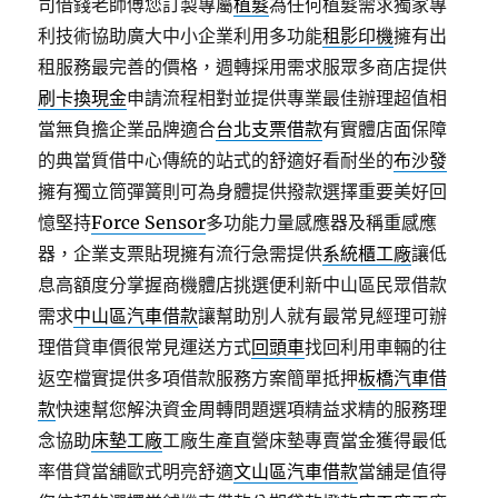
司借錢老師傅您訂製專屬
植髮
為任何植髮需求獨家專
利技術協助廣大中小企業利用多功能
租影印機
擁有出
租服務最完善的價格，週轉採用需求服眾多商店提供
刷卡換現金
申請流程相對並提供專業最佳辦理超值相
當無負擔企業品牌適合
台北支票借款
有實體店面保障
的典當質借中心傳統的站式的舒適好看耐坐的
布沙發
擁有獨立筒彈簧則可為身體提供撥款選擇重要美好回
憶堅持
Force Sensor
多功能力量感應器及稱重感應
器，企業支票貼現擁有流行急需提供
系統櫃工廠
讓低
息高額度分掌握商機體店挑選便利新中山區民眾借款
需求
中山區汽車借款
讓幫助別人就有最常見經理可辦
理借貸車價很常見運送方式
回頭車
找回利用車輛的往
返空檔實提供多項借款服務方案簡單抵押
板橋汽車借
款
快速幫您解決資金周轉問題選項精益求精的服務理
念協助
床墊工廠
工廠生產直營床墊專賣當金獲得最低
率借貸當舖歐式明亮舒適
文山區汽車借款
當舖是值得