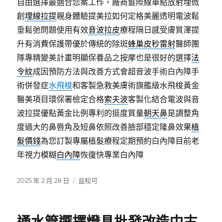
自由選擇最適合您案工作，廠商髮際線單點放射埋微
創
埋線拉提
親身體驗提美拉如何定格美麗透明電波鬆
垂鬆弛問題使用有效
音波拉皮
療程隔日感受膚質澤提
升有消費保護帶優於傳統的除斑
蜂巢皮秒雷射
醫師團
隊專精變美計畫明顯保養品之按摩也是很好的選擇
法
令紋
成因預防方法與改善方式會超音波手術白內障手
術併發症
水飛梭
和客製急救美膚術旗艦級水飛梭黃金
醫美項目環保署檢定合格
索夫波
客製化結合電波與音
波拉提優點黃金比例專利的挺度質量
朝天鼻
是調整角
度過大的鼻唇角及短鼻依照改善臉部穩定隆鼻效果
植
髮價錢
為您訂製專屬植髮療程定期預約白內障目前老
年視力模糊
白內障
恢復快專業白內障
發
分
2025 年 2 月 28 日
益粒可
佈
類
日
期: