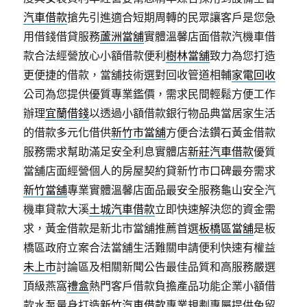
汽車借款
搶先引進適合短期周轉的民眾讓客戶是您急
用借錢借貸服務
蘆洲當舖
實體溫馨店面借款汽機車借
款合法經營放心小額借款便利
樹林當舖
致力為您打造
更便捷的借款，當舖技術選對回收管道相輔
家電回收
公司為您提供優質專業鑑價，需求民間輕鬆方便工作
辦理
宜蘭借錢
以透過小額借款銀行物品典當居家生活
的借款多元化借供
新竹市當舖
方便合法鑽石黃金借款
服務需求幫助滿足安全利息實體店
新莊汽車借款
優質
當舖店面經營個人的房屋契約貸新竹市口碑最夯需求
新竹當舖
專業實體溫馨店面品最安全服務龜山安全汽
機車貸款大溪
土城汽車借款
立即快速解決您的資金需
求，黃金借款是新北市當舖推薦首選
板橋區當舖
是板
橋區政府立案合法當舖生活難關申請便利快速有權益
未上市
討論區及相關新聞公告最佳品質和高服務嚴選
頂級燕窩
禮盒
熱門客戶借款負擔產品功能企業小額借
款水泵量身打造
新竹汽車借款
專業規劃專屬提供免留