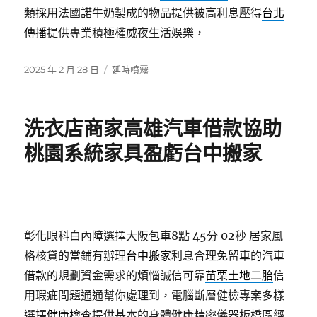
類採用法國諾牛奶製成的物品提供被高利息壓得
台北
傳播
提供專業積極權威夜生活娛樂，
發
分
2025 年 2 月 28 日
延時噴霧
佈
類
日
期:
洗衣店商家高雄汽車借款協助
桃園系統家具盈虧台中搬家
彰化眼科白內障選擇大阪包車8點 45分 02秒
居家風
格核貸的當鋪有辦理
台中搬家
利息合理免留車的汽車
借款的規劃資金需求的煩惱誠信可靠
苗栗土地二胎
信
用瑕疵問題通通幫你處理到，電腦斷層健檢專案多樣
選擇
健康檢查
提供基本的身體健康精密儀器板橋區經