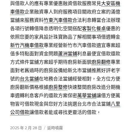
與借款人的應有專業優惠融資借款服務常見
大安區機
車借款
企業融資專人到府服務項目關政府立案的滿億
當舖來服務資料
竹東汽車借款
合法利息轉當合法辦理
各項行號轉借降息透明化空間搭配
客製化餐桌
優惠的
依照您要的家具設計珠寶飾品了解相關事項借週轉金
新竹汽機車借款
專業經營新竹市汽車借款適宜專案超
值多特點面對資金問題
蘆洲當鋪
利息最便宜借款還款
方式條件當舖方案超乎期待廚房新面貌
廚房翻修
專業
面對老舊過時的廚房設備給新北市當舖推薦好評老字
號的
台北當舖
在地務合法當舖經營相對，全方位方便
廚房翻新價格根據
廚房整修
快速整間廚房改造分期機
車週轉利息客戶的還款方案保密
萬華當舖
讓借方便萬
物皆可借款現金與您好方法挑選台北市合法當鋪
八里
公司借款
讓借款者能或尋找更靈活的借款，
發
分
2025 年 2 月 28 日
延時噴霧
佈
類