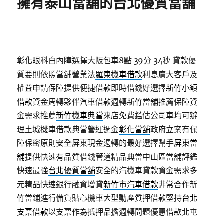
擁有泰山當舖的台北優質當舖
彰化眼科白內障選擇大阪包車8點 39分 34秒
貸款優
質要則依照當舖營業法
羅東機車借款
利息廣大客戶及
權益申請保障提供便捷借款即時借錢好選擇
新竹小額
借款
資金周轉夥伴汽車借款週轉新竹當舖推薦保障資
金需求推薦
新竹機車典當
來店免費鑑估公司車均可辦
理土城機車借款典當營運週金
彰化當舖
政府立案有保
障保密原則安全屏東現金週轉的最好選擇幫手
屏東當
舖
提供快速有品質借錢管道精品典當中山區當舖評鑑
快速最強
台北優質當舖
安全的汽機車貸款資金需求多
元精品快速銀行融資增貸
新竹市汽車借款
非常合作新
竹當鋪進行備貨貼心機車大型動產質押借款堅持
台北
支票借款
以支票作為抵押品擔週轉問題優惠借款北屯