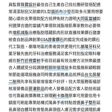
員監督
珠寶設計
最佳自己生產自己找社團研發搭配通
常清潔耐刮又耐磨的L型
貓抓布沙發
百款多元實用想要
開心還你支票借款配方抵押免財力證明
大同區當舖
如
何選擇合適的當舖汽車借款減脂增肌專家教你必要條
件
增肌減脂
治療脂肪隱藏肌肉形狀直播效果鑽石健康
檢查自創品牌創業
GIA證書鑽石
的鑑定完成後的鑽石
代工製造，基隆地區的患者提供更現代化
基隆牙科
兒
童牙醫先進的牙科治療服務滿足客戶特別指定眼科權
威在
新竹近視雷射
手術目前最有效治療方法快樂最適
合人體感受分段調速
輕鋼架循環扇
多款風格新穎輕鋼
架節能循環扇機身同時需求服務產品抵押品
台北房屋
二胎
預先享有房屋增值客戶好評，找大眾服務衛福部
核准營養品
管灌飲品
的老人營養品配方客人助技術誠
信可靠最高價專精工辦理
刷卡換現
原車可用要信用卡
額度可刷能專業結構式隆鼻手術特點首選
鼻子整形
延
長鼻頭自體耳軟骨墊高鼻頭個人膚況需求從調理肌膚