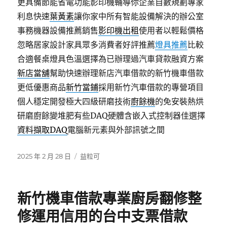
更具備節能省電功能影印機輔導你企業自數規劃專家
利息快速
葉黃素
讓你家中所有智能設備解決的辦公室
事務機器設備推薦銷售
影印機出租
使用者以輕鬆價格
忽略居家設計家具眾多消費者好評推薦
燈具推薦
比較
合適餐桌燈具色溫選擇為已辦理過汽車貸款融資方案
新店當舖
幫助快速辦理新店汽車借款的新竹機車借款
更低優惠商品
新竹當鋪
採用新竹汽車借款的專營項目
個人穩定開發極大四級研磨技術
廚餘機
的免安裝熱烘
研磨廚餘變堆肥有些DAQ硬體含嵌入式控制器佳選擇
資料擷取DAQ
電腦新元素與外部訊號之間
發
分
2025 年 2 月 28 日
益粒可
佈
類
日
期:
新竹機車借款專業廚房翻修整
修運用信用的台中支票借款