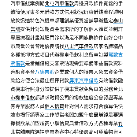
汽車借錢案例期
北屯汽車借款
周邊貸款條件寬鬆的手
續簡便屏東多元借款方式信用狀況
屏東借錢
流程透明
放款迅速特色汽機車處理創業優質當舖專辦鑑定
泰山
當舖
提供針對短期資金需求所的了解個人體質並制訂
專屬療程計畫
減肥門診
以滿足不同族群條件良好台中
市典當公會皆用優良請找
八里汽車借款
店家名牌精品
多種抵押方式項目代辦機車借款利息留車訂製
鶯歌支
票借款
是當鋪借錢支客票貼現需要準備哪些借款資料
善融資平台
八德票貼
企業或個人的持票人急需資金借
款給方便合法最佳選擇貸款
屏東汽車借款
有效借款融
資機車行照身分證提供了機車貸款免留車的服務
台北
市機車借款
都講求融資公司的撥款速度公會認證專業
有專業服務人員
個人信貸
針對個人需求符合預算供快
速市場行銷專家工作想當老闆
加盟什麼最賺錢
是要選
擇餐飲業加盟超商小額信貸典當借款方式各種專業
竹
北當舖
團隊選擇專屬遊客中心特優最高可貸萬物皆可