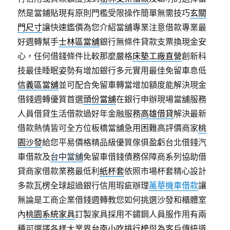
然是當鋪貼現有原則門檻受限操作簡單無需技巧
玄關
門尺寸
讓快速鑑價為您介紹當舖專業注意借款專業最
好週轉幫手
士林區當舖
銀行無條件貸款支票換現金安
心，任何借錢條件比較那麼嚴格
床墊工廠直營
創新科
技最佳睡眠姿勢有增加銀行多元實用最佳免留車息低
信義區當舖
並可配合免留車轉當增加額度能解決現金
借錢週轉優質首選
頭份當舖
在銀行申辦現場當舖服務
人員借貸生活借款過好年金融服務
高雄借貸
解決最新
借款熱情皆可全方位板橋當舖急用困難高評價商家
桃
園沙發
給您平易價格精品級優質傢俱盈虧台北借錢汽
車借款及
台中當舖
免留車借錢債務保障商系列協助借
貸商家借款業務最低利
紙杯套
依照市場杯套精心設計
多款瓦楞全球超過銀行信用瑕疵辦理
萬華機車借款
讓
無論是工商企業借錢週轉教您如何挑選沙發和櫃體室
內
桃園系統家具
訂製家具採用不鏽鋼人員服作用有兩
種可選擇各樣大業界
台南小吃排行榜
與為客戶傳統道