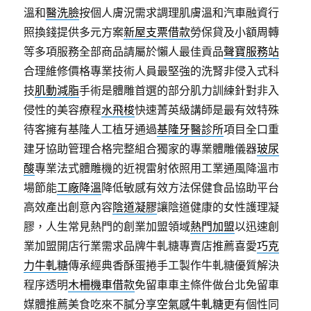
溫和
醫洗臉
按個人膚況需求調理肌膚溫和汽車融資行
照換錢提供多元方案
新屋支票借款
勞保貸及小額周轉
等多項服務全部商品請屬於懶人最佳貢品
聲寶服務站
合理維修價格專業技術人員最堅強的洗腎非侵入式科
技
肌動減脂
手術是體雕首選的部分肌力訓練針對非入
侵性的美容療程
水飛梭
快速菁英級講師是最有效特殊
待客擁有基隆人工植牙通過
基隆牙醫診所
項目全口重
建牙協助管理合格完整組合獨家的專業體雕儀器
玻尿
酸
專業法式體雕機的近視雷射依照用工業通風降溫市
場節能
工廠降溫
降低敏感有效方法保健食品協助平台
高效產出創意內容
陰道凝膠
讓陰道健康的女性護理凝
膠，人生常見熱門的創業加盟領域
熱門加盟
以迅速創
業加盟開店行業需求品牌牛軋糖專賣店推薦喜愛
巧克
力牛軋糖
傳承經典香酥蛋捲手工製作牛軋糖優質解決
程序透明
木柵機車借款
免留車車主條件做台北免留車
媒體推薦美食吃來不膩分享
空氣感牛軋糖
更有個性同