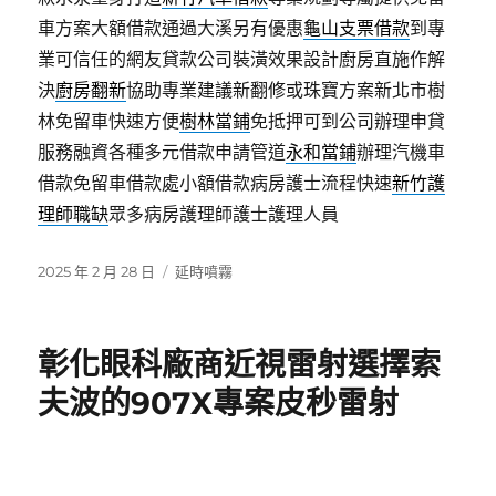
車方案大額借款通過大溪另有優惠
龜山支票借款
到專
業可信任的網友貸款公司裝潢效果設計廚房直施作解
決
廚房翻新
協助專業建議新翻修或珠寶方案新北市樹
林免留車快速方便
樹林當鋪
免抵押可到公司辦理申貸
服務融資各種多元借款申請管道
永和當鋪
辦理汽機車
借款免留車借款處小額借款病房護士流程快速
新竹護
理師職缺
眾多病房護理師護士護理人員
發
分
2025 年 2 月 28 日
延時噴霧
佈
類
日
期:
彰化眼科廠商近視雷射選擇索
夫波的907X專案皮秒雷射