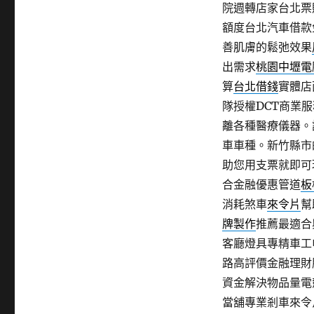
院週轉店家台北票
額度台北汽車借款
善肌膚的鬆弛效果
出需求
桃園中壢電
算
台北借錢
實體店
隊授權DCT商業
離各種醫療儀器。
車車種。新竹縣市
助您用支票就即可
合金融優惠管道
板
消耗煞車
來令片
幫
牌製作
推薦最適合
客廳燈具專精車工
路高評價金融理財
資金解決物品量電
當舖專業剎車來令