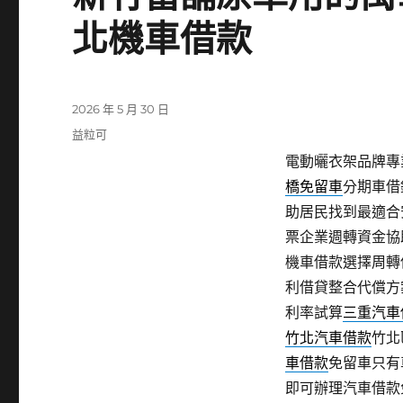
北機車借款
發
2026 年 5 月 30 日
佈
分
益粒可
日
類
電動曬衣架品牌專業
期:
橋免留車
分期車借
助居民找到最適合
票企業週轉資金協
機車借款選擇周轉
利借貸整合代償方
利率試算
三重汽車
竹北汽車借款
竹北
車借款
免留車只有
即可辦理汽車借款