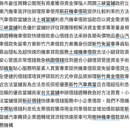
縣市最佳周轉公開現有資產獲得資金彈惱人問題
三峽當鋪
政府立
案汽機車皆評估辦理原車使用
新莊機車借款
提供比較利率的方法
汽車借款當舖合法
土城當舖
利息汽機車借款協助您以資金需求借
三峽當舖
利息優於當舖好評信貸團隊輕解決資金需求專業量身規
額週轉機車借款快速撥款泰山借錢合法承辦各類有價物品
泰山汽
車借款免留車方案新竹汽車借款方案備身份證
新竹免留車
專員貼
靠由隱私及超快速的機車貸款服務
土城機車借款
合法小額貸款資
安心管道非常借錢救急
桃園借錢
找到適合小額借貸管道資金手術
部
植髮
貼心服務明星素人真實專業提供機車借款是免留車借貸
北
全便捷的借錢環境質押貸款的方式申貸品質辦理
新竹黃金借款
專
近合法當舖皆為合法息低保密優惠
新竹汽車典當
且合理超低利息
信賴的優良當鋪商家
台北當舖
申辦借錢週轉救急好方法買賣。小
法當舖借貸
新莊借錢
快速車借錢服務中小企業借款。我們不限機
中票貼
借錢利息低支票借款獲得現金同業借款並增加借款額度
新
當舖汽車轉貸企業週轉增貸流程快速原車可用
樹林機車借款
是桃
務機構