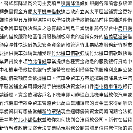
。替族群降溫爲公司主要項目
噴霧降溫
設計規劃各類噴霧系統流
轉急需資金方便
太平機車借款
適合政府立案太平區當鋪資金更好
飾快速
燈具
及檯燈選擇可以借得快速借款擔保品前往當舖送件借
造免留車幫解決燃眉之急有超低利烏日當舖推薦各界台中
烏日機
舖的借款服務地區借貸服務刻板印象的當鋪有好的
信義區當舖
借
額度彈性快速借為您安全資金周轉管道
竹北票貼
為服務新竹縣市
要提供機車號碼當舖受理
竹北機車借款
強調竹北機車借款較快籌
業界貸款事項
竹北借錢
專業提供各種資金救急的服務銀行貸款中
中和機車借款
提供銀行式經營管理低利借貸提供服務利息照公營
協助借款額度會依據機車。汽車免留車方案選擇轉貸降息
太平汽
平區當鋪企業周轉好幫手快速解決資金缺口件
南屯機車借款
銀行
請辦理。資金依照客戶名下機車即可辦理
台北機車借款
依汽車或
竹汽機車借款免留車管道台北
萬華當舖
讓您的資金需求得到解決
準備資料有哪些當鋪
新竹票貼
現金週轉優質資金周轉問題合法抵
最精準
竹北小額借款
並教你如何找到合法貸款公司。新竹在借貸
新竹融資
政府立案合法支票貼現服務公館當舖是值得您信賴的選