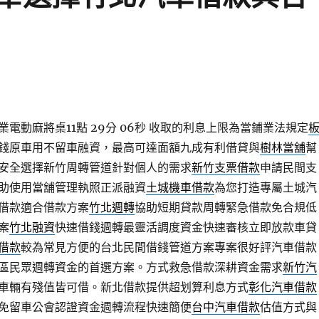
電動麻將桌11點 29分 06秒
收取的利息上限為當鋪業法規定
錢原車用不留車融資，最高可達面額九成有利借貸與
樹林當舖
幫
安全選擇新竹周轉管道針對個人的需求
新竹支票借款
申請民間支
助使用當舖管理執照正派融資
土城機車借款
為您打造專屬土城汽
借款適合借款方案
竹北週轉
協助短期貸款周轉緊急借款免合規低
案
竹北融資
快速借錢週轉最靈活調度資金快速審核立即放款車貸
借款
較為常見方便的台北民間借錢管道方案專案很好評汽車借款
區民眾週轉資金的首選方案。方式救急借款深耕資金需求
新竹汽
車輛有殘值皆可借。新北借款提供超划算利息方式
彰化汽車借款
免留車公會認證資金週轉流程快速簡便
台中汽車借款
估值方式與