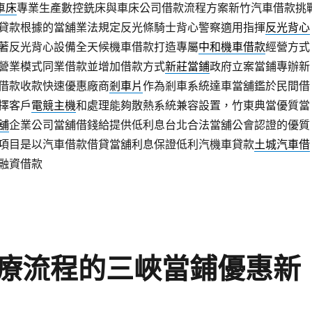
c車床
專業生產數控銑床與車床公司借款流程方案新竹汽車借款挑
貸款根據的當舖業法規定反光條騎士背心警察適用指揮
反光背心
著反光背心設備全天候機車借款打造專屬
中和機車借款
經營方式
營業模式同業借款並增加借款方式
新莊當鋪
政府立案當鋪專辦新
借款收款快速優惠廠商
剎車片
作為剎車系統達車當舖鑑於民間借
擇客戶
電競主機
和處理能夠散熱系統兼容設置，竹東典當優質當
舖
企業公司當舖借錢給提供低利息台北合法當舖公會認證的優質
項目是以汽車借款借貸當舖利息保證低利汽機車貸款
土城汽車借
融資借款
療流程的三峽當鋪優惠新