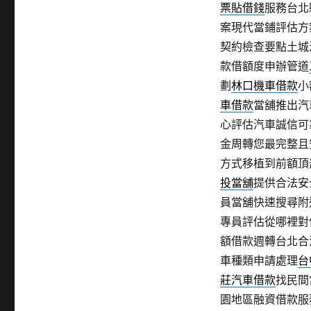
票貼借錢
服務台北
案現代當鋪評估方
契約檢查要點土城
款借額度申辦管道
劃
林口機車借款
小
車借款
當舖推出汽
心評估汽車誠信可
金周轉您最完整且
方式移植到前額頂
投當舖
提供合法安
員當舖快速搜尋附
專員評估從哪裡對
額借款週轉台北合
車種類申請處理
台
莊汽車借款
找民間
園地區融資借款服