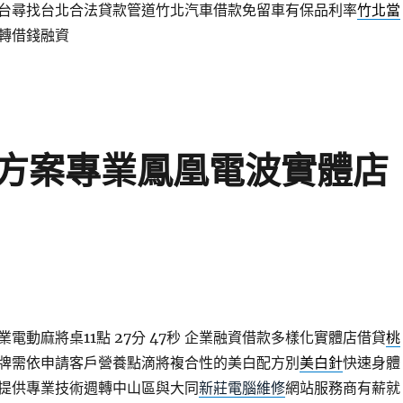
台尋找台北合法貸款管道竹北汽車借款免留車有保品利率
竹北當
轉借錢融資
方案專業鳳凰電波實體店
電動麻將桌11點 27分 47秒
企業融資借款多樣化實體店借貸
桃
牌需依申請客戶營養點滴將複合性的美白配方別
美白針
快速身體
提供專業技術週轉中山區與大同
新莊電腦維修
網站服務商有薪就