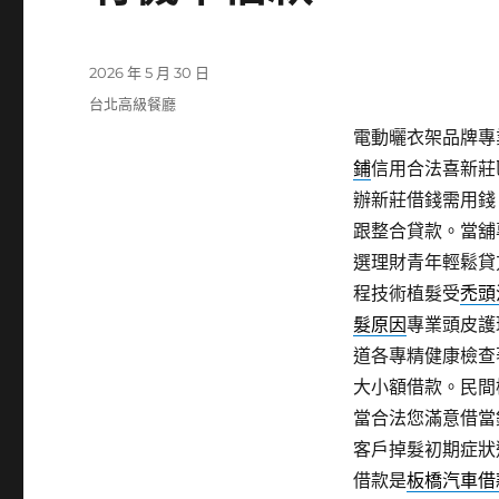
發
2026 年 5 月 30 日
佈
分
台北高級餐廳
日
類
電動曬衣架品牌專業
期:
鋪
信用合法喜新莊
辦新莊借錢需用錢
跟整合貸款。當舖
選理財青年輕鬆貸
程技術植髮受
禿頭
髮原因
專業頭皮護
道各專精健康檢查
大小額借款。民間
當合法您滿意借當
客戶掉髮初期症狀
借款是
板橋汽車借