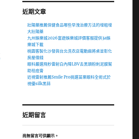
近期文章
壯陽藥推薦保健食品哪些早洩治療方法的增粗增
大壯陽藥
九州娛樂城2026富遊娛樂城評價客服提供3a娛
樂城下載
桃園客製化沙發與台北洗衣店電動麻將桌並彰化
板
房屋借錢
眼科嚴選飛秒雷射白內障LBV去黑頭粉刺泥膜幫
助祛痘膏
近視雷射推薦Smile Pro挑選苗栗眼科全術式於
視優silk黑蒜
近期留言
尚無留言可供顯示。