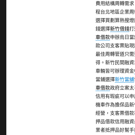
費用結構周轉需求
程台北地區企業周
選擇買劃算熱搜燈
錢選擇
新竹借錢
打
車借款
申辦烏日當
款公司支客票貼現
最佳周轉管道只需
得。新竹民間融資
車輛皆可辦理資金
當鋪選擇
新竹當舖
車借款
政府立案太
信用有瑕疵可以申
機車作為擔保品新
經營，支客票借款
押品借款信用融資
業者抵押品好幫手