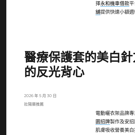
擇
永和機車借款
平
舖
提供快速小額週
醫療保護套的美白針
的反光背心
發
2026 年 5 月 30 日
佈
分
壯陽藥推薦
日
類
電動曬衣架品牌專業
期:
園招牌
製作及安招
肌膚吸收營養美白