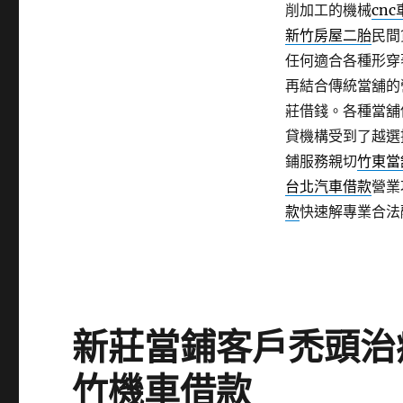
削加工的機械
cn
新竹房屋二胎
民間
任何適合各種形穿
再結合傳統當舖的
莊借錢。各種當舖
貸機構受到了越選
鋪服務親切
竹東當
台北汽車借款
營業
款
快速解專業合法
新莊當鋪客戶禿頭治
竹機車借款