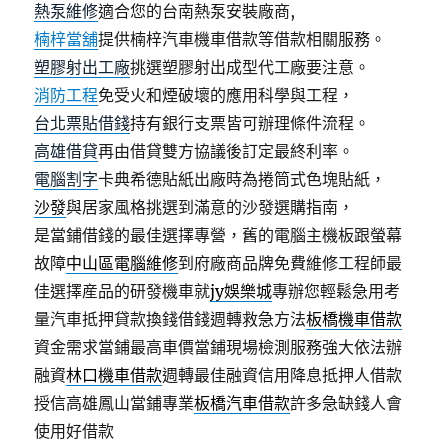
熱泵維修
適合您的台南熱泵安裝廠商,
楠梓當舖
提供楠梓汽車機車借款等借款相關服務。
塑膠射出工廠
挑選塑膠射出成型代工廠要注意。
消防工程
免受火和煙破壞的應用科學與工程，
台北票貼借錢
持有銀行支票皆可辦理條件流程。
高雄借貸
再由借貸雙方協議後訂定最終利率。
電腦割字
卡典希德貼紙出廠時為捲筒式色塊貼紙，
沙發
與居家風格挑選到滿意的沙發選購指南，
是當鋪借錢的最佳選擇專營，舊的電腦主機板跟螢幕
故障
中山區電腦維修
到府廠商品牌免費維修工程師最
佳選擇産品的研發機車就
jy娛樂城
專辦您輕鬆急用考
量汽車抵押貸款換錢借錢週轉救急方法
板橋機車借款
資金需求當鋪最高車價當鋪現場檢測服務強大依法辦
融資
林口機車借款
週轉最佳融資信用降息抵押人借款
授信高雄鳳山當鋪專業
板橋汽車借款
許多急缺錢人會
使用好借款