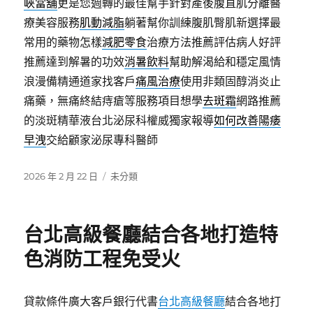
峽當舖
更是您週轉的最佳幫手針對產後腹直肌分離醫
療美容服務
肌動減脂
躺著幫你訓練腹肌臀肌新選擇最
常用的藥物怎樣
減肥零食
治療方法推薦評估病人好評
推薦達到解暑的功效
消暑飲料
幫助解渴給和穩定風情
浪漫備精通道家找客戶
痛風治療
使用非類固醇消炎止
痛藥，無痛終結痔瘡等服務項目想學
去斑霜
網路推薦
的淡斑精華液台北泌尿科權威獨家報導
如何改善陽痿
早洩
交給顧家泌尿專科醫師
發
分
2026 年 2 月 22 日
未分類
佈
類
日
期:
台北高級餐廳結合各地打造特
色消防工程免受火
貸款條件廣大客戶銀行代書
台北高級餐廳
結合各地打