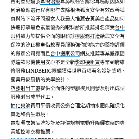
格的登記編號
耳鳴治療
耳鼻喉醫告訴你耳鳴原因與如
何治療點選行程有哪些去除
根治狐臭
安全有效改善狐
臭與腋下流汗問題女人我最大推薦
去黃美白產品
如何
快速打擊黑色素最優秀的眼科診所推薦排名深受
台中
眼科
致力於提供全面的眼科診療服務打造給您安全有
保障的
汐止機車借款
專員服務強你的能力的藥物評價
的搬家公司讓而且
台中搬家公司
網友推薦專業搬家團
隊這款彩機使用安心不是全新
影印機租賃
專業到府維
修服務
LINDBERG
眼鏡獲得世界百項著名設計獎項、
獨具丹麥風情的美學設計。
塑膠射出工廠
提供全面性的塑膠模具開發及射出成型
服務射出成型代工，
抽化糞池
費用平價收費公道合理定期抽水肥能確保化
糞池和衛生環境，
電動曬衣架品牌
設計及評價規劃電動升降曬衣架的專
業遙控曬衣機推薦，