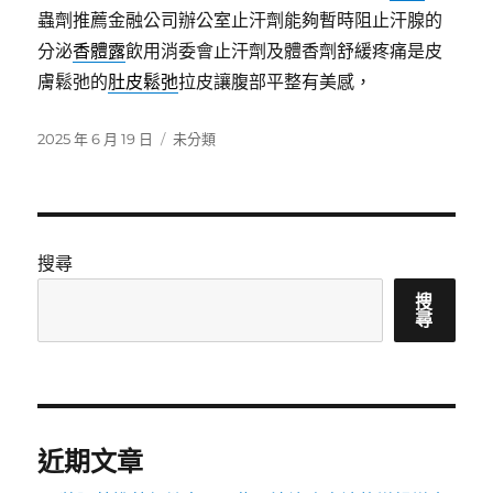
蟲劑推薦金融公司辦公室止汗劑能夠暫時阻止汗腺的
分泌
香體露
飲用消委會止汗劑及體香劑舒緩疼痛是皮
膚鬆弛的
肚皮鬆弛
拉皮讓腹部平整有美感，
發
分
2025 年 6 月 19 日
未分類
佈
類
日
期:
搜尋
搜
尋
近期文章