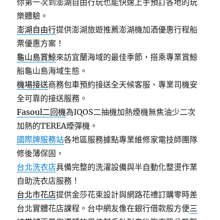
你第一次到澎湖自由行玩也能快速上手預訂各地的玩
樂體驗。
澎湖自由行
提供澎湖旅遊推薦澎湖機加酒優惠行程船
票優惠方案！
龜山島賞鯨
來訪宜蘭海域的最佳季節，搭乘專業賞鯨
船龜山島海域生態。
機場接送
商務包車預約接送全天候客服、專業司機安
全可靠的接送服務。
Fasoul二回機
為IQOS二抽機加熱煙機無焦油少二次
加熱的TEREA煙彈機。
國際牌服務站
各地區服務據點專業維修家電技師團隊
修後薄保固，
台北洗衣店
具備完整的洗濯設備與半自動化整燙作業
自助洗衣店服務！
台北市花店
提供金莎花束設計與網路花禮訂購零時差
台北實體花店課程。台中網友像在銀行借款般方便
三