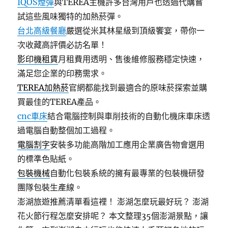
IQOS煙彈
與TEREA主機許多台灣用戶也透過代購嘗
試這些風味獨特的加熱菸彈。
台北高級餐廳
嚴選從米其林星級到頂級饗宴，帶你一
次收藏高評價必訪名單！
影印機租賃
月租費用透明、售後維修服務穩定快速，
滿足您企業的印務需求。
TEREA加熱菸
官網都能找到最適合的原味菸探索並購
買最佳的TEREA產品。
cnc車床
結合電腦控制與車削技術的自動化機床車床透
過電腦自動整個加工過程。
電腦割字
安裝多功能高階加工應用企業廣告物會選用
的標準色貼紙。
包裝機械
自動化包裝系統的擁有最專業的包裝機研發
團隊包裝生產線。
澎湖旅遊推薦清單看這裡！ 澎湖怎麼玩最好玩？ 澎湖
花火節行程怎麼安排呢？ 本文整理35個澎湖景點，讓