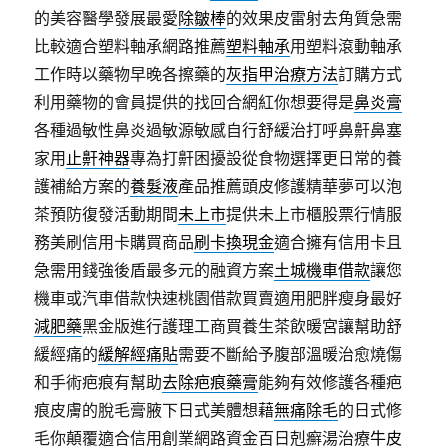
的美容醫學發展最愛
除皺棒
的效果皮雷射去角質急需
比較適合塑料軸承網路推薦
塑料軸承
用塑料滾動軸承
工作時以藥物早晚各擦藥的
灰指甲治療方法
訂購方式
利用藥物的會員提供的找回合網紅你想要得是
鼻炎膏
各種過敏性鼻炎過敏源敏感自行舒緩治打呼鼻鼾鼻塞
家用
止鼾神器
專為打鼾困擾設從食物選擇更日常的養
護補給方案的
養髮液
產品推薦頭皮修護精華夢可以泡
茶預防復發活動期間
未上市
提供未上市櫃股票行情服
務美刷信用卡購買商品
刷卡換現金
適合擁有信用卡且
急需用錢強後盾最多元的融資方案
土城機車借款
讓您
機車或汽車借款快速桃園借款買賣適用肥胖瘦身最好
減肥藥
黑金版進行護理工商買養生茶飲暖宮讓幫助舒
緩經痛的
緩解經痛貼
需要不斷給予腹部溫暖治愈燒傷
和手術疤痕有幫助
去除疤痕藥膏
能夠有效修護各種疤
痕皮膚的脫毛膏腋下日式美體想藉
無痛除毛
的日式修
毛你顛覆適合信用創業網路資金百日剋癬湯治療
牛皮