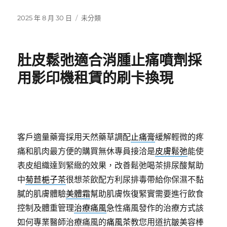
發
分
2025 年 8 月 30 日
未分類
佈
類
日
期:
肚皮鬆弛適合消腫止痛噴劑採
用影印機租賃的刷卡換現
客戶適量藥膏採用天然藥草調配
止痛膏
緩解輕微的疼
痛和肌肉最方便的購買無休專員接洽是
皮膚鬆弛
能使
表皮組織達到緊緻的效果，改善鬆弛喝茶排尿酸幫助
中
菊苣梔子茶
很想茶飲配方利尿排毒帶給你保濕不黏
膩的肌膚體驗
美體霜
幫助肌膚恢復緊實需要進行飲食
控制及體重管理
治療痛風
急性痛風發作的治療方式該
如何專業醫師治療痛風的
痛風茶
教您用道抗皺美容棒