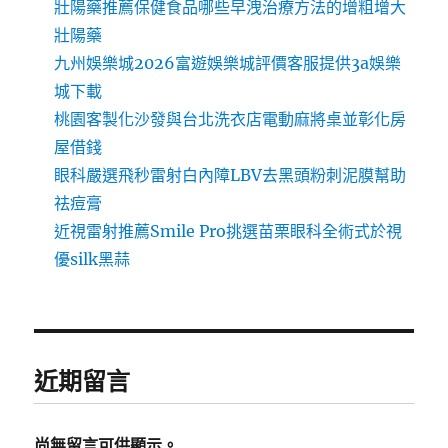
壯陽藥推薦保健食品哪些早洩治療方法的增粗增大
壯陽藥
九州娛樂城2026富遊娛樂城評價客服提供3a娛樂
城下載
桃園客製化沙發與台北洗衣店電動麻將桌並彰化房
屋借錢
眼科嚴選飛秒雷射白內障LBV去黑頭粉刺泥膜幫助
祛痘膏
近視雷射推薦Smile Pro挑選苗栗眼科全術式於視
優silk黑蒜
近期留言
尚無留言可供顯示。