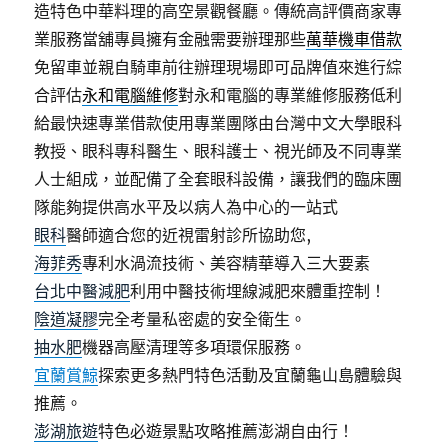
造特色中華料理的高空景觀餐廳。傳統高評價商家專
業服務當舖專員擁有金融需要辦理那些
萬華機車借款
免留車並親自騎車前往辦理現場即可品牌值來進行綜
合評估
永和電腦維修
對永和電腦的專業維修服務低利
給最快速專業借款使用專業團隊由台灣中文大學眼科
教授、眼科專科醫生、眼科護士、視光師及不同專業
人士組成，並配備了全套眼科設備，讓我們的臨床團
隊能夠提供高水平及以病人為中心的一站式
眼科
醫師適合您的近視雷射診所協助您,
海菲秀
專利水渦流技術、美容精華導入三大要素
台北中醫減肥
利用中醫技術埋線減肥來體重控制！
陰道凝膠
完全考量私密處的安全衛生。
抽水肥
機器高壓清理等多項環保服務。
宜蘭賞鯨
探索更多熱門特色活動及宜蘭龜山島體驗與
推薦。
澎湖旅遊
特色必遊景點攻略推薦澎湖自由行！