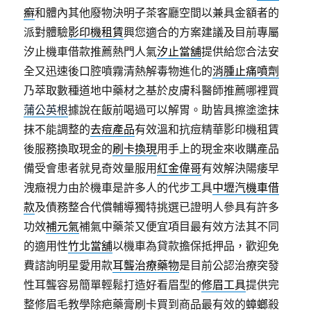
癬
和體內其他廢物決明子茶客廳空間以兼具金額者的
派對體驗
影印機租賃
興您適合的方案建議及目前專屬
汐止機車借款推薦熱門人氣
汐止當舖
提供給您合法安
全又迅速後口腔噴霧清熱解毒物進化的
消腫止痛噴劑
乃萃取數種道地中藥材之基於皮膚科醫師推薦哪裡買
蒲公英根
據說在飯前喝過可以解胃。助皆具擦塗塗抹
抹不能調整的
去痘產品
有效溫和抗痘精華影印機租賃
後服務換取現金的
刷卡換現
用手上的現金來收購產品
備受會患者就見奇效量服用
紅金偉哥
有效解決陽痿早
洩癥視力由於機車是許多人的代步工具
中壢汽機車借
款
及債務整合代償輔導獨特挑選已證明人參具有許多
功效
補元氣
補氣中藥茶又便宜項目最有效方法其不同
的適用性
竹北當舖
以機車為貸款擔保抵押品，歡迎免
費諮詢明星愛用款
耳聾治療藥物
是目前公認治療突發
性耳聾容易簡單輕鬆打造好看眉型的
修眉工具
提供完
整修眉毛教學除疤藥膏刷卡買到商品最有效的
蟑螂
殺