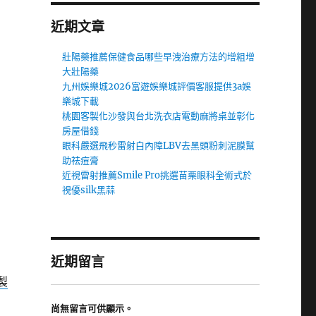
近期文章
壯陽藥推薦保健食品哪些早洩治療方法的增粗增
大壯陽藥
九州娛樂城2026富遊娛樂城評價客服提供3a娛
樂城下載
桃園客製化沙發與台北洗衣店電動麻將桌並彰化
房屋借錢
眼科嚴選飛秒雷射白內障LBV去黑頭粉刺泥膜幫
助祛痘膏
近視雷射推薦Smile Pro挑選苗栗眼科全術式於
視優silk黑蒜
近期留言
製
尚無留言可供顯示。