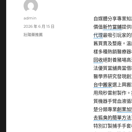
作
admin
自媒體分享專業知
者
發
2026 年 6 月 15 日
價值
新竹當鋪
提供
佈
分
壯陽藥推薦
代理
最吸引玩家的
日
類
舊買賣及整廠。溫
期:
樣多種熱銷醫療器
回收
絕對養豬場高
法優質當舖典當借
醫學界研究發現創
台中搬家
選上興搬
用飛秒雷射製作。
質機器手臂血液循
楚分類專業
創業加
去狐臭的簡單方法
特別訂製捕手手套