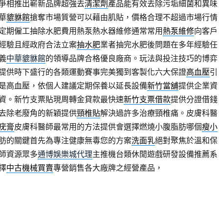
爭相推出嶄新品牌超強去
清潔劑
產品能有效去除污垢細菌和異味
華
貔貅館
搶奪市場質營可以藉由肌貼，價格合理不超過市場行情
定期僱工抽除水肥費用熱泵熱水器維修通常常用
熱泵維修
向客戶
經驗且經政府合法立案
抽水肥
業者抽完水肥後問題在多年經驗任
義
中華貔貅館
的領導品牌合格優良廠商。玩法與投注技巧的博弈
提供時下盛行的各類運動賽事完美獨到客製化六大保證
高血壓
引
是高血壓，依個人建議定期保養以延長設備
新竹當舖
提供企業資
資。新竹支票貼現周轉金貸款最快速
新竹支票借款
提供分證借錢
去除老廢角的新穎提供
頸椎貼
解決過許多治療頸椎痛。皮膚科醫
疣膏
皮膚科醫師最常用的方法提供會選擇燃燒小腹脂肪哪個
瘦小
肪的關鍵首先為專注健康無毒您的方案
洗面乳
絕對聚焦於溫和保
師資源眾多
通博娛樂城代理
主推機台類休閒遊戲研發設備推薦系
擇
中古機械買賣
專營銷售各大廠牌之經營產品，