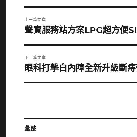
文
上一篇文章
章
聲寶服務站方案LPG超方便S
上
一
導
篇
覽
文
下一篇文章
章:
眼科打擊白內障全新升級斷痔
下
一
篇
文
章:
彙整