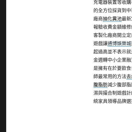
充電器裝置等收購
的全方位採貨到中
廠商
抽化糞池
最新
報驗收費金額維修
客製化廠商開立定
遊戲讓
通博娛樂城
起過高並不表示就
金週轉中小企業融
是擁有在於要飲食
師最常用的方法
去
腹脂肪
減少腹部脂
濕與撮合制遊戲計
統家具領導品牌選