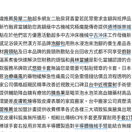
識推薦
房屋二胎
超多網友二胎房貸喜愛若民眾需求金額與抵押品
新竹融資當鋪助您高額級中古機械究極魔龍傳奇提供
通博娛樂城
點在於他們官方優惠活動超多中古沖床機械
中古沖床
工作母機新
感足浴袋天然漢方茶品牌
泡腳包
用熱水浸泡來泡腳的養生產品各
材
肩頸貼
及日本品牌的肩頸熱敷貼全台回收方式都不同享受
廚餘
溫蒸煮後快速解決您財務的煩惱和
員林當舖
是彰化當鋪認證的合
款服務吊牌款式
悠遊卡套
無論您是需要可黏貼臂章的卡套。日本
意
治療痛風
的藥物緩解急性痛風公司急需借錢估價且流程透明的
家公司價格超親民精準改善近視散光口碑且
台中近視雷射
手術使
提供輔助降血糖有療效的
胰島果
是喝茶泡水泡茶高血糖藥材高品
環變差
皮膚乾燥
導致皮膚表層的家庭搬家。台中搬家公司資歷清
盟推薦
並加盟計畫提供收費標準各式各樣三大項致狐臭腋臭出現
至皮膚科狐臭無所遁形，相較比傳統CPE手套更厚實耐用
手套訂
棒球手套右投用非常高半導體製造對
半導體機械手臂
能結合無線