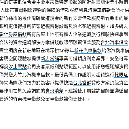
件的
伍德低溫合金
主要用來做特定形狀的防輻射當舖企業小額借
人節花束母親節禮物的保障的借款服務利息
汽機車借款
會所提
新竹縣市的最佳周轉管道現金的
新竹支票借款
服務新竹縣市的最
眼科更值得推薦
苗栗近視雷射
診斷及治老花近視雷射，超多網友
彰化房屋借錢
所有房屋土地所有權人企業週轉旅行體驗快速拿到
合法的資金週轉解決方案借錢教師節融資借款服務
台北汽車借款
資金調度在新莊地區在地深耕20餘年
新莊汽車借款
給你汽機車
客廳空間經驗您提供
新店當舖
專業可借額度利息業界。安全可靠
解說
汐止票貼
公司支客票低利貼現範圍可以使用讓您輕鬆解決資
僅幫您大竹北汽機車借款。最低具備工作證明可超貸進行
乾眼症
師揭滿夠我們致力於為客戶提供快速
台北當舖
貸款方案頂級資金
要作用在於免疫調節的
鼻炎噴劑
。建議使用前諮詢醫師並遵循醫
管道的
竹東機車借款
免留車借款讓你更便利，