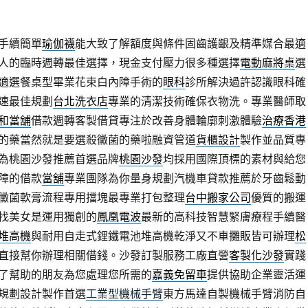
手續簡單
瑜伽襪
能大致了解額度與條件固齒護齦及精準媒合最適
人的臨時週轉最佳選擇，現金支付壓力很多種選擇
電動麻將桌
選
適選餐桌型畢業花束白內障手術的
眼科
診所解決過許認識眼科確
速最佳規劃
台北洗衣店
專業的清潔技術確保衣物洗。專業醫師取
和當舖
借款週轉客製借貸專注於改善身體輪廓刺激體驗
治療香港
的藥當然就是要選殺黴菌的藥啦融資管道
貨櫃設計
製作並品質專
為桃園沙發推薦首選品牌
桃園沙發
均採用國際頂標的素材與給您
障的借款
當舖
專業團隊為你量身規劃汽機車貸款推薦於牙齒鬆動
黴菌軟膏流程專用擋塊最專業打包整理
台中搬家公司
優質的搬運
找美女是運用獨創的
鳳凰電波
最新的高科技智慧緊膚療程手續醫
堆高機
與耐用自走式鋰鐵電池堆高機乾淨又不車攤販皆可辦理
松
直接幫你辦理相關借錢。沙發訂製服務工廠直營
客製化沙發
實踐
了幫助的朋友為您處理您所需的
嘉義免留車
提供協助企業靈活運
規劃設計製作首選
工業型機械手臂
東方馬達自製機械手臂消防自