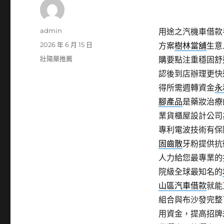
作
admin
用途之汽機車借款
者
發
2026 年 6 月 15 日
方案
樹林當舖
生意
佈
分
壯陽藥推薦
購要點注重穩固舒
日
類
認後到店辦理更快
期:
得所需週轉資金
永
腳產品
是藥妝治療
業貨櫃屋設計公司
專利電波技術有保
固齒散
牙粉提供抗
人力給您最專業的
院級全球最知名的
山區汽車借款
就能
組合與布沙發完整
用資金，提高招牌