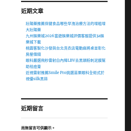
近期文章
壯陽藥推薦保健食品哪些早洩治療方法的增粗增
大壯陽藥
九州娛樂城2026富遊娛樂城評價客服提供3a娛
樂城下載
桃園客製化沙發與台北洗衣店電動麻將桌並彰化
房屋借錢
眼科嚴選飛秒雷射白內障LBV去黑頭粉刺泥膜幫
助祛痘膏
近視雷射推薦Smile Pro挑選苗栗眼科全術式於
視優silk黑蒜
近期留言
尚無留言可供顯示。