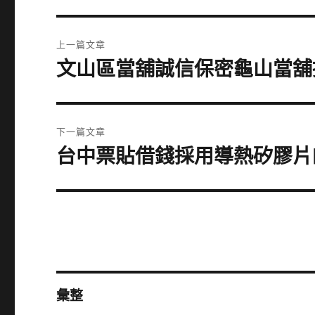
文
上一篇文章
章
文山區當舖誠信保密龜山當舖
上
一
導
篇
覽
文
下一篇文章
章:
台中票貼借錢採用導熱矽膠片
下
一
篇
文
章:
彙整