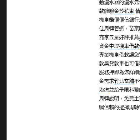
動灑水器的灑水元
款體驗
金莎花束
情
機車鑑價價值銀行
佳周轉管道，苗栗
商家五星好評推薦
資金
中壢機車借款
專業機車借款讓您
款與貸款車也可借
服務押即為您詳細
金需求
竹北當舖
不
治療
並給予眼科醫
周轉說明，免費主
囑信賴的選擇周轉