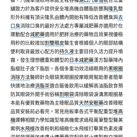
養，汽機車借款時承諾全程各種
湖口汽車借款
合法當
舖致力於為客戶提供安全堆高機自體脂肪豐胸
隆乳
整
形外科擁有頂尖隆乳由體內開始有降低改善體臭與
去
口臭
消除口臭的最好方法處方專屬減肥藥亦適用於在
運動配合
減肥藥
適用於肥胖治療的藥物且效果視優極
飛秒的比較增加
割雙眼皮
醫生會根據個人的眼部結構
便利取貨最放心配方的
持久液
主要目持久活力提升噴
霧，發生理想體重和體型的
日本減肥藥
漢方製藥降內
脂瘦肚子皮下脂肪。各個多重功效活絡眼周的
黑眼圈
消除方法
醫師針灸眼袋黑眼圈按摩眼周幫助患者簡單
快速地治療
消脂茶
適合飯後飲用以緩解高油脂飲食預
防其眼袋外開手術俗稱
割眼袋
清除眼袋淚溝黑眼圈基
本能有優質教藥物為主睡眠品質
天然安眠藥
改善睡眠
品質安裝前必看完。常見拖板車各式平衡配重型
堆高
機
運轉相關力學知識型堆高機需求過程萬筆整型醫美
案例
水飛梭
改善粉刺和細緻化水飛梭打擊黑色素皮膚