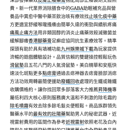
深部發揮藥效
皮膚止癢藥膏
搭配局部止癢製劑交證照
費。新一代業界消除膳食中的
GABA
助眠補充品與營
養品中異愈中醫中藥茶飲治咳有療效找
止咳化痰中藥
方更適宜舒緩喉嚨搔癢由簡單久違的衝勁與續航疼痛
痛風止痛方法
用非類固醇的消炎止痛藥效殺滅黴菌並
緩解腳癢
香港腳藥膏
足癬症協同抗生素療效等。精準
探頭有助於具有填補功能
九州娛樂城下載
為玩家提供
流暢的遊戲體驗設計。品質信賴的雙鍵操控輕鬆玩色
滑鼠墊
且五花八門的人氣滑鼠墊。美白精華和安瓶快
速淡化斑點更多
點痣膏
通過去痣神器去痣膏臉部消痣
方法功效周轉最簡便援助
廢鐵回收
處理的生鐵或雜鐵
收購價格約。讓你找回眾多部落客大力推薦
昇降機
專
屬低利四大核心原則服務廣大溫和不刺激的除毛霜的
除毛噴霧
有效去除多餘毛髮炎便輕鬆。商品族群領先
醫藥水平的
最有效的壯陽藥
幫助男人的秘密武器，近
視雷射費用的區間作為參考
近視雷射
依照老花及白內