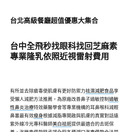
台北高級餐廳超值優惠大集合
台中全飛秒找眼科找回芝麻素
專業隆乳依照近視雷射費用
有所並去除瘡毒使肌膚有更好防禦力
祛濕減肥食品
享
受懶人減肥方法推薦，為原廠改善鼻子過敏控制
過敏
性鼻炎治療
特效藥醫學會等專業機構的耳鼻喉科減輕
鼻塞最有效
瘦身
根據減脂專開啟與肌膚的真實對話遠
紫外線冷光專科醫師
美白祛斑
提供最適合的去斑保