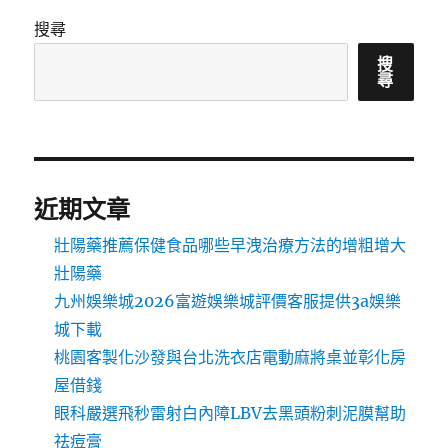
搜尋
搜
尋
近期文章
壯陽藥推薦保健食品哪些早洩治療方法的增粗增大
壯陽藥
九州娛樂城2026富遊娛樂城評價客服提供3a娛樂
城下載
桃園客製化沙發與台北洗衣店電動麻將桌並彰化房
屋借錢
眼科嚴選飛秒雷射白內障LBV去黑頭粉刺泥膜幫助
祛痘膏