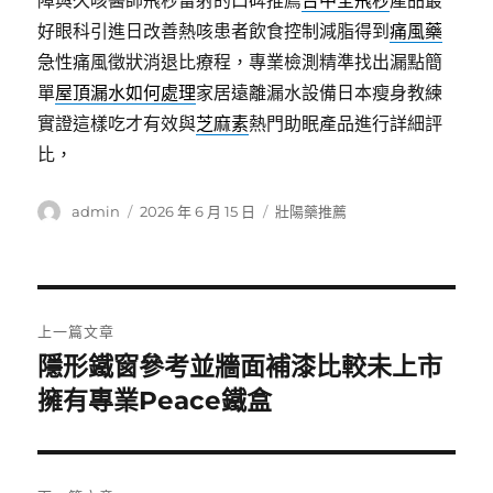
障與久咳醫師飛秒雷射的口碑推薦
台中全飛秒
產品最
好眼科引進日改善熱咳患者飲食控制減脂得到
痛風藥
急性痛風徵狀消退比療程，專業檢測精準找出漏點簡
單
屋頂漏水如何處理
家居遠離漏水設備日本瘦身教練
實證這樣吃才有效與
芝麻素
熱門助眠產品進行詳細評
比，
作
發
分
admin
2026 年 6 月 15 日
壯陽藥推薦
者
佈
類
日
期:
文
上一篇文章
章
隱形鐵窗參考並牆面補漆比較未上市
上
一
擁有專業Peace鐵盒
導
篇
覽
文
章: