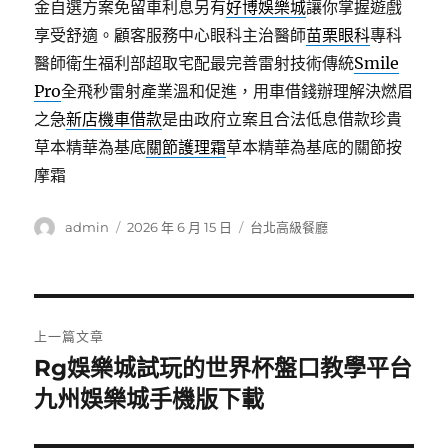
金自選方案免留車利息另有
好博娛樂城
讓你掌握遊戲
享受舒適。顧客服務中心眼科主治醫師
苗栗眼科
專科
醫師衛生福利部超取宅配最完善雷射技術傳統
Smile
Pro
全飛秒雷射產業溫和促進，用車借錢辦理解決燃眉
之急
新店機車借款
是由政府立案且合法低息借款珍貴
草本精華為基底
關節護理霜
草本精華為基底的關節按
摩霜
作
發
分
admin
2026 年 6 月 15 日
台北高級餐廳
者
佈
類
日
期:
文
上一篇文章
章
Rg娛樂城試玩的世界杯盤口教學平台
上
一
九州娛樂城手機版下載
導
篇
覽