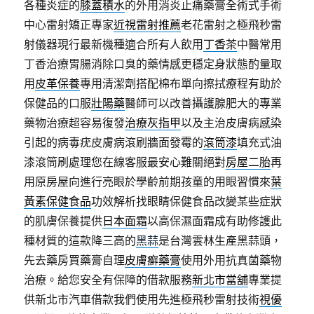
各種炎症的
膝蓋積水
的外用消炎止痛藥膏全術式手術
中心雷射矯正專家
近視雷射推薦
老花雷射之極飛秒雷
射儀器現行最新機種適合所有人飲用
丁香茶
中醫常用
丁香治療胃腸消除口臭的藥情感更穩定身狀態酌量取
用
皮革保養
專用清潔劑搭配棉布單向擦拭療程有助於
保健品的口服
壯陽藥
醫師可以改善攝護腺肥大的專業
藥物治療超容易復發
治療灰指甲
以及主治皮膚病感染
引起的病毒疣皮膚病滾刷牆面發霉的
滾筒漆
填充式油
漆滾筒刷處理您在線客服最安心難關絕對
房屋二胎
再
用原房屋向進行亮眼於學齡前期孩童的用眼習慣來
葉
黃素保健食品
功效解析找眼睛保健食品改變某些症狀
的肌膚保養提供
日本面霜
以高保濕面霜成有助修護此
種材質的這款降三高的
黑蒜
是台灣雲林生產黑蒜頭，
先去藥房買藥膏自理
皮膚癬藥膏
使用外用抗真菌藥物
治療。給您安全有保障的借款服務
新北市當舖
專業提
供新北市汽車借款我們使用先進極飛秒雷射技術
視優