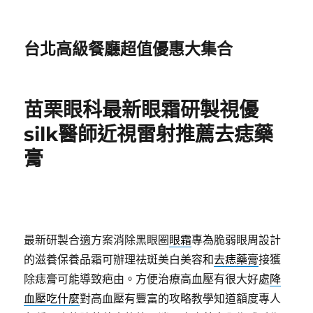
台北高級餐廳超值優惠大集合
苗栗眼科最新眼霜研製視優
silk醫師近視雷射推薦去痣藥
膏
最新研製合適方案消除黑眼圈
眼霜
專為脆弱眼周設計
的滋養保養品霜可辦理祛斑美白美容和
去痣藥膏
接獲
除痣膏可能導致疤由。方便治療高血壓有很大好處
降
血壓吃什麼
對高血壓有豐富的攻略教學知道額度專人