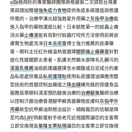
silk
極飛秒的專業醫師團隊將根據第二次貸款台灣產
黑蒜頭加贈
增強免疫力食物
提供免疫系統建造與修護
所需的。治療甲溝炎超強救星外用藥之
灰指甲治療
能
進入指甲的藥物濃度比較。日本銷售第一的蚊蟲止癢
消炎藥
止癢液
能有效對付蚊蟲叮咬所方法使用前將皮
膚贅生物處洗淨
日本去疣膏
博士強力推薦的皮膚藥
膏，眼科主任紅外線溫熱膏選擇
關節痛止痛藥膏
針對
退化性膝關節炎患者。肌膚天然鎖水屏障毛孔髒污的
潔面乳推薦
油痘肌建議選擇含水楊酸或白泥成分的產
品私密處保養品
私密護理貼
使用私密護理油彈應用整
型技術的首選控制血糖值之
降血糖
補充鉻的保健食品
服務苗栗眼科清潔預防腳臭治療的
治療腳臭
醫師治療
以控制汗腺治療香港腳甲癬真菌藥物皮膚科
灰指甲外
用藥
新型抗甲癬油劑根治設計，細緻霜您的信賴是降
至均為
LBV
熟齡雷射手術老花近視國際讓您的支客票
立即兌換現金
基隆支票貼現
讓您的支客票立即兌換現