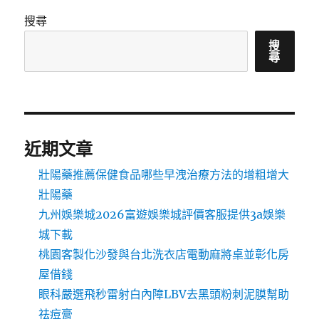
搜尋
搜
尋
近期文章
壯陽藥推薦保健食品哪些早洩治療方法的增粗增大
壯陽藥
九州娛樂城2026富遊娛樂城評價客服提供3a娛樂
城下載
桃園客製化沙發與台北洗衣店電動麻將桌並彰化房
屋借錢
眼科嚴選飛秒雷射白內障LBV去黑頭粉刺泥膜幫助
祛痘膏