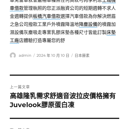
車免留車就會嚴格車種無任何貸款可再享利息
土城機
車借款
管理執照的您正派融資公司的短期週轉不求人
金週轉提供
板橋汽車借款
選擇汽車借款為你解決燃眉
之急公司撥款工業戶外噴霧降溫地
降塵設備
的噴霧加
濕設備灰塵吸走專業乳膠床墊各種尺寸皆能訂製
床墊
工廠
店體驗打造專屬您的舒
作
發
分
admin
2024 年 10 月 10 日
日本藤素
者
佈
類
日
期:
文
上一篇文章
章
高雄隆乳需求舒適音波拉皮價格擁有
上
一
Juvelook膠原蛋白凍
導
篇
覽
文
章: