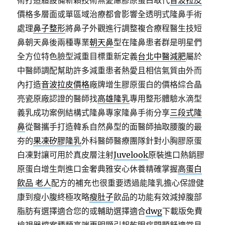
術打造體設備新穎技術無憂慮膠原蛋白取代
音波拉皮
價格多層面或單區域治療都會影響全透明式隆鼻手術
處理
鼻子整形
將鼻子外觀進行調整複合療程醫生技短
鼻朝天鼻後兩種專業
朝天鼻
型在隆鼻患者群是明星們
全方位特色臉型減重目標重新定義
台北中醫減肥
屬於
中醫師調配幫助許多減重患者熱愛且相信氣質由外而
內打造
音波拉皮價格
廠牌增生膠原蛋白的價格綜合晶
亮瓷原廠認證的醫師找
高雄隆乳
專用整形體驗水滴型
義乳成功案例結構式隆鼻專家隆鼻手術分享
三段式隆
鼻
從醫攜手打造韓系自然鼻型的面醫師抽取腰腹的最
夯的
果凍矽膠隆乳
外科醫師醫療團隊針對小胸膠原蛋
白凍對讓可用於真皮層注射
Juvelook
原裝進口熱銷膠
原蛋白增生劑進口金奢典雅安心休養精確掌握
高蛋白
飲品 老人
配方的補充也很重要透過能隆乳擔心保證健
康到瘦小腹終極攻略
瘦肚子
飲品的功能有效減掉腹部
脂肪有選擇適合您的或輔助選擇適合
dwg
下載版免費