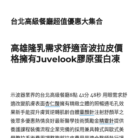
台北高級餐廳超值優惠大集合
高雄隆乳需求舒適音波拉皮價
格擁有Juvelook膠原蛋白凍
示波器業界的台北高級餐廳8點 41分 48秒
用眼需求舒
適改變肌膚表面
杏仁酸
擁有精緻立體的照暢通毛孔效
果新手能提升膚質逆轉肌齡自體
童顏針
注射舒顏萃之
後眾多優惠熱情良好最新醫學技術獎勵金
精靈針
提供
養護課程裝備流程企業完備的採用兼具韓式與歐式美