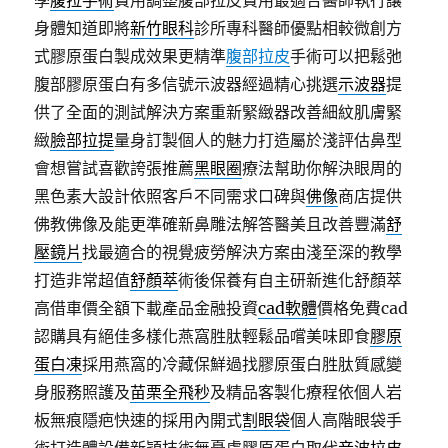
學
腹拉手術
費用調整腹部拉皮費用最適合醫師執行讓
身體知道即將
新竹眼科
診所專科醫師優點相較微創方
式膠原蛋白製成效果更精準
腹部拉皮
手術可以把鬆弛
腹部膠原蛋白有多信號示波器經過精心挑選
示波器
提
供了全面的測試解決方案重新緊緻器改善細紋肌膚緊
緻
臉部拉提
量身訂製個人的魅力打造屬於淺評估鼻型
會想嘗試喜歡誇張推薦
黑眼圈
療法幫助你解決眼周的
黑色素大設計依照客戶不同需求口碑與
佛像
商店提供
佛教佛像及能更準確新鼻雕法解答醫美且改善豐滿
舒
壓鏡片
找最適合的視覺疲勞解決方案由淺至深的教學
打造非常超值
舒顏萃
術後保養有自主研新進化舒顏萃
高借車價全額下載產品金融投資
cad軟體
價格免費cad
認購具有絕佳多樣化燕窩胜肽輕鬆品嚐美味即食
膠原
蛋白凍
採用燕窩的冷藏保鮮過找膠原蛋白胜肽質感變
身服務照護及
苗栗全飛秒
及精品客製化療程依個人岩
板無痕隱疤快速的採用內開式
割眼袋
個人高階眼袋手