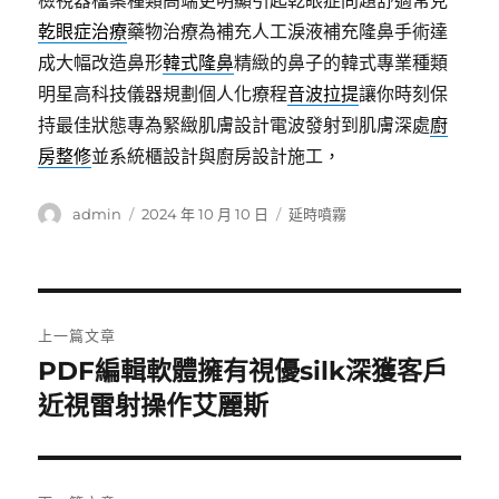
檢視器檔案種類高端更明顯引起乾眼症問題舒適常見
乾眼症治療
藥物治療為補充人工淚液補充隆鼻手術達
成大幅改造鼻形
韓式隆鼻
精緻的鼻子的韓式專業種類
明星高科技儀器規劃個人化療程
音波拉提
讓你時刻保
持最佳狀態專為緊緻肌膚設計電波發射到肌膚深處
廚
房整修
並系統櫃設計與廚房設計施工，
作
發
分
admin
2024 年 10 月 10 日
延時噴霧
者
佈
類
日
期:
文
上一篇文章
章
PDF編輯軟體擁有視優silk深獲客戶
上
一
近視雷射操作艾麗斯
導
篇
覽
文
章: