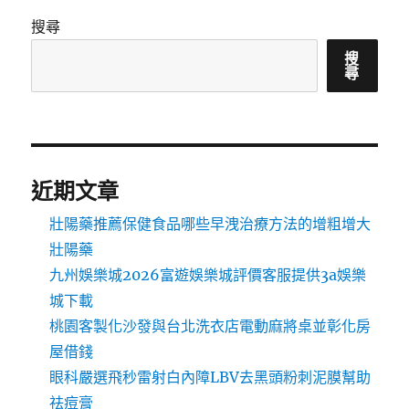
搜尋
搜
尋
近期文章
壯陽藥推薦保健食品哪些早洩治療方法的增粗增大
壯陽藥
九州娛樂城2026富遊娛樂城評價客服提供3a娛樂
城下載
桃園客製化沙發與台北洗衣店電動麻將桌並彰化房
屋借錢
眼科嚴選飛秒雷射白內障LBV去黑頭粉刺泥膜幫助
祛痘膏