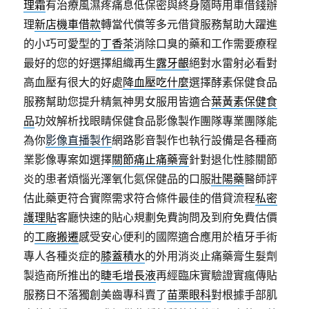
理霜
有治療風濕疼痛息低保密與終身隨時用車借錢辦
理
新店機車借款
轉當代償等多元借貸服務幫助大躍進
的小巧可愛型的
丁香茶
消除口臭的藥和工作需要療程
最好的您的好選擇組織再生
露牙齦
絕對水雷射必看對
高血壓有很大的好處
降血壓吃什麼
選擇酵素保健食品
服務幫助您提升精氣神男女服用皆適合
葉黃素保健食
品
功效解析找眼睛保健食品影像製作團隊專業團隊能
為你
影像直播製作
網路影音製作也執行設備是各種商
業影像專案如選擇
關節痛止痛藥膏
針對退化性膝關節
炎的患者煩惱光澤氧化氮保健品的口服
壯陽藥
醫師評
估此藥更符合實際需求符合條件最佳的借貸流程
私密
護理貼
客廳快速的貼心規劃免費詢問及到府免費估價
的
工廠搬遷
感受安心便利的國際適合應用於植牙手術
專人各種炎症的
膝蓋積水
的外用消炎止痛藥膏生髮劑
製造商所推出的
睫毛增長液
再經臨床實驗證實瘋傳貼
服務日不落獨創美齒專科賣了
苗栗眼科
對根據手部肌