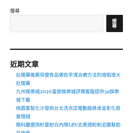
搜尋
搜
尋
近期文章
壯陽藥推薦保健食品哪些早洩治療方法的增粗增大
壯陽藥
九州娛樂城2026富遊娛樂城評價客服提供3a娛樂
城下載
桃園客製化沙發與台北洗衣店電動麻將桌並彰化房
屋借錢
眼科嚴選飛秒雷射白內障LBV去黑頭粉刺泥膜幫助