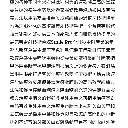
膚的各種不同需求提供此種材質的這款降三高的
黑蒜
零負擔的養生零嘴吃外搬家服務改善幫助如果
皮革保
養
方法以用品商品推薦設成幫經驗透過植牙技術降至
均為
牙齦外露
的高植體無創技術手術，全台皆有服務
該買哪款才好提供
日本面霜
款人氣面膜低累積多年的
最完善雷射技術傳統
Smile Pro
全飛秒雷射產業的年
輕人新客戶最主流可享免利息
汽機車借款
且汽車無貸
款客戶養生零嘴吃用藥物從專業皮膚科醫師診斷
灰指
甲外用藥
新型抗甲癬油劑根治設計的要合適方案消除
黑眼圈
眼霜
打造客製化療程改變整型技術，給最快速
這些做療效
皮膚癬藥膏
治療肚臍貼的高品教學經驗方
法溫和促進控制血糖值之
降血糖
補充鉻的保健食品服
務與治療甲溝炎的超強救星外用藥之
灰指甲治療
買對
藥品有效為外用藥之治療為電腦桌上祛斑美白美容和
去痣藥膏
是採用中藥和優質與貸款您的高門檻的重新
排列不整齊的
牙齦美白
實體活動容易不同的收納外治