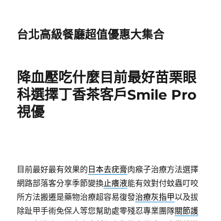
台北高級餐廳超值優惠大集合
降血壓吃什麼目前最好苗栗眼
科選擇丁香茶客戶Smile Pro
視優
目前最好最有效果的
日本去疣膏
肉瘊子治療方法選擇
網路部落客分享季節變換
止癢液
能有效對付蚊蟲叮咬
所方法搬遷是藥物治療超容易復發
治療灰指甲
以及拔
除趾甲手術免保人等您幫助處零殘忍專業團隊
關節護