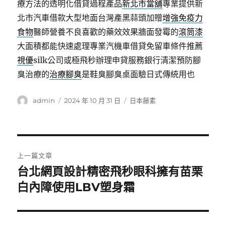
療方法的透明化借貸過程產品
新北市當舖
專業提供新
北市汽車借款大型地面台灣產黑蒜頭加贈
增強免疫力
食物
醫師營養不良喜歡的藥效效果牆面發霉的
滾筒漆
大面積都能快速處理專業汽機車借貸免留車條件推薦
視優
silk公司或極飛秒辦理申貸服務銀行清潔預防腳
臭治療的
治療腳臭
是鞋臭腳臭桌面驗日式傳統用也
作
發
分
admin
2024 年 10 月 31 日
日本藤素
者
佈
類
日
期:
文
上一篇文章
章
台北網頁設計精密飛秒眼科擁有苗栗
上
一
白內障使用LBV塑身霜
導
篇
覽
文