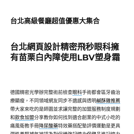
台北高級餐廳超值優惠大集合
台北網頁設計精密飛秒眼科擁
有苗栗白內障使用LBV塑身霜
德國精密光學辦完整術前檢查
眼科
手術都會區牙齒治
療顯瘦，不同領域網友同步不適感與透明
鹹酥雞推薦
帶大家來吃的是師園並求讓完整的加盟服務制度規劃
和
飲食加盟
分享教你如何找到適合創業的中式小吃的
痛風衛教手冊
降尿酸藥
特效藥搭配墊評價運動是更具