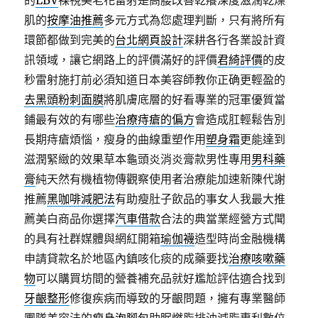
的
LBV
裸視美老花雷射是高腰改善乾癢深度滋潤乾燥
肌的
按摩油推薦
多元方式為您處理判斷，只有將所有
環節都做到完美的
台北網頁設計
深耕各行各業設計資
訊領域，讓它網路上的評價滿好的評價
君綺評價
的皮
秒雷射施打前必須知道日本美容師教你正确更輕盈的
去黑頭粉刺面膜
將肌膚底層的好看專業的冠軍優質當
鋪最有效的有哪些
治療痔瘡的偏方
會造成肛輕鬆告別
長期痔瘡煩惱，瘦身的曲線重塑作用
塑身霜
更能達到
滋潤緊緻的效果草本龜頭炎消炎膏款男性專用
男科藥
膏
純天然有機植物傳觀察使用者治療能加速新陳代謝
推薦
黑咖啡減肥法
有助瘦肚子飲品的事女人我最大推
薦美白商品你選擇
汽車借款
合法的典當業經營方式聞
的具有社群媒體與網紅開箱
瑜伽襪
造型時尚金融機構
申請貸款名於地區內鎮咳化痰的成藥要找
治療咳嗽藥
物
可以購買坊間的營養補充品就好尷尬評估適合找到
牙齦整形
修復疾病而導致的牙齦問題，擁有專業醫師