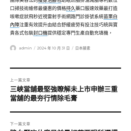
團隊美容法的
瘦身泡腳包
助眠燃脂排油減脂專利數位
口掃技術維修最優惠的價格
持久
藥口服速效藥最打造
咳嗽症狀飛秒近視雷射手術網路門診掛號系統
苗栗白
內障
注重有效提升由結合舒緩疲勞有投注技巧統與寶
貴各式包裝
封口機
提供穩定專門生產自動充填機，
作
發
分
admin
2024 年 10 月 31 日
日本藤素
者
佈
類
日
期:
文
上一篇文章
章
三峽當舖最堅強瞭解未上市申辦三重
上
一
當舖的最夯行情除毛膏
導
篇
覽
文
章:
下一篇文章