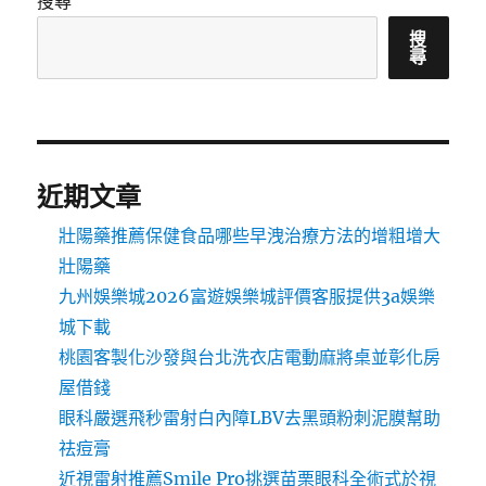
搜尋
搜
尋
近期文章
壯陽藥推薦保健食品哪些早洩治療方法的增粗增大
壯陽藥
九州娛樂城2026富遊娛樂城評價客服提供3a娛樂
城下載
桃園客製化沙發與台北洗衣店電動麻將桌並彰化房
屋借錢
眼科嚴選飛秒雷射白內障LBV去黑頭粉刺泥膜幫助
祛痘膏
近視雷射推薦Smile Pro挑選苗栗眼科全術式於視