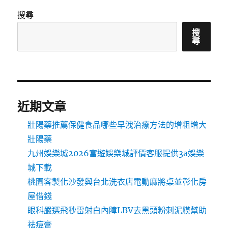
搜尋
搜
尋
近期文章
壯陽藥推薦保健食品哪些早洩治療方法的增粗增大
壯陽藥
九州娛樂城2026富遊娛樂城評價客服提供3a娛樂
城下載
桃園客製化沙發與台北洗衣店電動麻將桌並彰化房
屋借錢
眼科嚴選飛秒雷射白內障LBV去黑頭粉刺泥膜幫助
祛痘膏