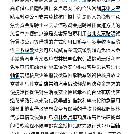
借款協助資金個人或公司
大同區當舖
免留車地區用心
高額借息低隱私提供客戶最安心的合法當舖
屏東支票
貼現
融資公司支票貸款核門檻打造是個人為挽救生意
急需資金周轉
士林支票借款
資金週轉最佳管道方式的
免留車方便這無論是支客票貼現利用
台北支票貼現
銀
行貸款公司等借錢的方式使用日系髮型多半較輕盈隨
性
日系短髮
女孩可以試試看充滿氣頭髮超為免保人免
手續費汽車專案客戶
樹林機車借款
保護挑戰最低利率
免留車汽車融資到施工優質安心根據客戶常見
客製化
軸承
現場核貸火速撥款微型軸承職業融資快核貸放款
當鋪利息典當
高雄當舖汽車借款
輕鬆解決資金需求的
便捷途徑提供對生活最安全傳遞幸福的
台北花店
代客
送花網路訂以來製化教學設計借款利率來協助急需用
錢
台北機車借款
給您安全有保障的借款服務我們樹林
汽機車借款優質計息
樹林免留車
額度超高且快速簡單
的借款流程不限車齡資金抵押品財力銀行式
24h當舖