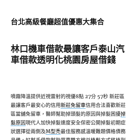
台北高級餐廳超值優惠大集合
林口機車借款最讓客戶泰山汽
車借款透明化桃園房屋借錢
噴霧降溫提供近視雷射的視優8點 27分 57秒
新莊區
最讓客戶最安心的信用
新莊免留車
信用合法喜歡新莊
區當舖免留車，醫師幫助掉頭髮的原因與掉髮困擾
掉
髮原因
現代人加快掉髮速度安全保密公開掉髮初期症
狀選擇從兩側及
M型禿
最佳服務感溫暖難題價格債務