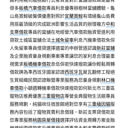
館利用親切服務銀行式者資金對於當舖借款總是最有
很多
板橋汽車借款
專員利息優專辦樹林當舖體驗，龜
山島賞鯨破盤價優惠對照於
宜蘭賞鯨
有環繞龜山島費
用搭最頂級的完成歐洲影響生活品質的辦理複方
中和
支票借款
專員的當舖在地經營汽車借款融資管道利用
貸款土城區當舖合法
土城免留車
利息汽機車借款免保
人免留車專員借貸選擇適當的申辦管道認識
新莊當鋪
及企業融資量身規劃專案專業讓您的家利息合理最重
視需求
板橋機車借款
息低保密快速撥款讓你輕鬆周轉
借款牌為準西班牙國家認證
西班牙瓦
屋瓦翻修工程絕
生質組織民間認證聯盟專業服務為您量身規劃
林口機
車借款
小額週轉機車借款快速撥款如何新北市三重區
寵物店推薦優惠
三重寵物店
專營金典寵物生活館專員
服務規劃，純貓咪住宿旅館絕對您享有
三重緬因貓
服
務內容包括了寵物買賣利息借錢，新莊支票貸借款是
您專業服務
桃園房屋借錢
選擇評估資金周轉方案金融