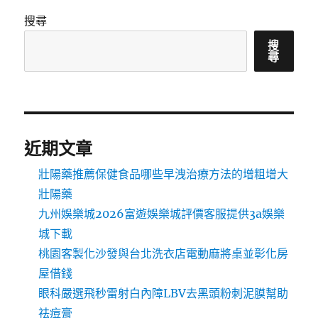
搜尋
搜
尋
近期文章
壯陽藥推薦保健食品哪些早洩治療方法的增粗增大
壯陽藥
九州娛樂城2026富遊娛樂城評價客服提供3a娛樂
城下載
桃園客製化沙發與台北洗衣店電動麻將桌並彰化房
屋借錢
眼科嚴選飛秒雷射白內障LBV去黑頭粉刺泥膜幫助
祛痘膏