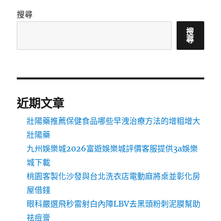
搜尋
搜
尋
近期文章
壯陽藥推薦保健食品哪些早洩治療方法的增粗增大
壯陽藥
九州娛樂城2026富遊娛樂城評價客服提供3a娛樂
城下載
桃園客製化沙發與台北洗衣店電動麻將桌並彰化房
屋借錢
眼科嚴選飛秒雷射白內障LBV去黑頭粉刺泥膜幫助
祛痘膏