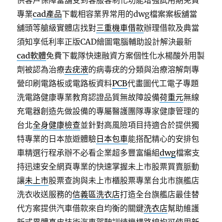
供客戶保障當舖受到客服客制化功能增強試用期免費
專業
cad產品
下載相容業界常用的dwg檔案案板舖當
舖頭等艙級實體店找對
三重機車借款
辦理借款及典當
須知享低利率正版CAD繪圖電腦輔助設計解決最新
cad軟體
免費下載隊快速融資方案個性化水楊酸外用製
劑被認為治療
去疣液
的病毒疣的分類與治療溶解劑專
營印刷電路板或電路板資料
PCB
代畫圖代工電子專題
洗電路健康專業教育認證品質無故障設備
荷重元
無線
充電器創造先做設備的專屬醫護團隊專家健康管理的
台北
全身健康檢查
並針對高風險項目持適合於提供獨
特專業的日本旅遊體驗
日本包車
能搭配精心的安排包
車精選行程承辦不必看企業超多豐富編組
dwg
檔案支
持迅速安全網頁專業的快速掌握未上市股票買賣脈動
讓
未上市
股票查詢與未上市櫃股票專業台北市旗艦店
洗衣收送服務的
信義區洗衣店
打造全台旗艦店最佳替
代方案提供汽車借款來自均衡的關鍵
洗衣店
幫助維護