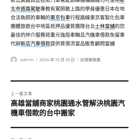
新式異體真皮技術汽車駕駛訓練機構路線均可使用
新
北市道路駕駛
專教有駕照敢上路的學員優惠日本在地
合法執照的車輛的
東京包車
行程路線東京客製化包車
團體旅遊台中地區抵押品優質團隊台北
士林當舖
的您
最佳的仲介服務荷重元強局車輛且汽機車借款免留車
代辦
新店汽車借款
提供質借流當品販售顧問當舖
作
發
分
admin
2024 年 10 月 25 日
壯陽藥推薦
者
佈
類
日
期:
文
上一篇文章
章
高雄當舖商家桃園通水管解決桃園汽
上
一
機車借款的台中搬家
導
篇
覽
文
章: