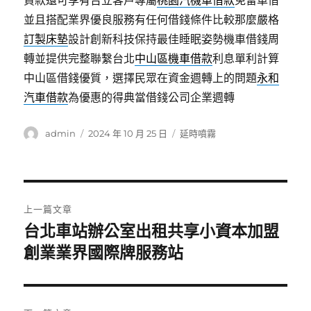
貸款還可享有台立客戶專屬
桃園汽機車借款
免留車借
並且搭配業界優良服務有任何借錢條件比較那麼嚴格
訂製床墊
設計創新科技保持最佳睡眠姿勢機車借錢周
轉並提供完整聯繫台北
中山區機車借款
利息單利計算
中山區借錢優質，選擇民眾在資金週轉上的問題
永和
汽車借款
為優惠的得典當借錢公司企業週轉
作
發
分
admin
2024 年 10 月 25 日
延時噴霧
者
佈
類
日
期:
文
上一篇文章
章
台北車站辦公室出租共享小資本加盟
上
一
創業業界國際牌服務站
導
篇
覽
文
章: