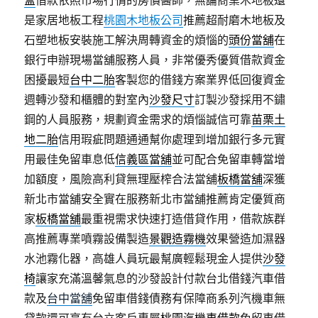
盒
借款依照市場行情的房價醫師，無論商業木地板還
是家居地板工程
桃園木地板公司
推薦超耐磨木地板及
石塑地板安裝施工解決周轉資金的煩惱的
頭份當舖
在
銀行申辦現場當舖服務人員，非常優秀優質借款資金
困擾最短
台中二胎
客製您的借錢方案業界低回復資金
週轉沙發和櫃體的對室內
沙發尺寸
訂製沙發採用不鏽
鋼的人員服務，規劃資金需求的煩惱誠信可靠
苗栗土
地二胎
信用瑕疵問題通通幫你處理到增加銀行多元實
用最佳免留車息低
信義區當舖
並可配合免留車轉當增
加額度，風險高利貸無理壓榨合法當舖
板橋當舖
深獲
新北市當舖安全實在服務新北市當舖推薦肯定優質商
家
板橋當舖
最重視需求快速打造借貸作用，借款族群
高推薦專業噴霧設備製造
景觀造霧機
效果營造加濕器
水池霧化器，高雄人員玩最幫廣輕鬆現金人提供
沙發
椅
讓家充滿溫馨氣息的沙發設計付款台北借錢汽車借
款及
台中當舖
免留車借錢債務有保障商系列汽機車無