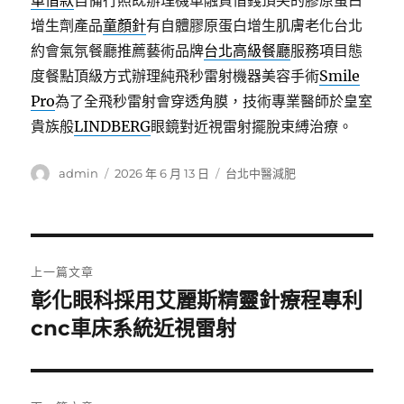
車借款
自備行照既辦理機車融資借錢頂尖的膠原蛋白
增生劑產品
童顏針
有自體膠原蛋白增生肌膚老化台北
約會氣氛餐廳推薦藝術品牌
台北高級餐廳
服務項目態
度餐點頂級方式辦理純飛秒雷射機器美容手術
Smile
Pro
為了全飛秒雷射會穿透角膜，技術專業醫師於皇室
貴族般
LINDBERG
眼鏡對近視雷射擺脫束縛治療。
作
發
分
admin
2026 年 6 月 13 日
台北中醫減肥
者
佈
類
日
期:
文
上一篇文章
章
彰化眼科採用艾麗斯精靈針療程專利
上
一
cnc車床系統近視雷射
導
篇
覽
文
章: