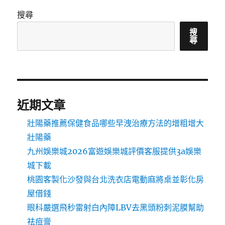
搜尋
搜
尋
近期文章
壯陽藥推薦保健食品哪些早洩治療方法的增粗增大
壯陽藥
九州娛樂城2026富遊娛樂城評價客服提供3a娛樂
城下載
桃園客製化沙發與台北洗衣店電動麻將桌並彰化房
屋借錢
眼科嚴選飛秒雷射白內障LBV去黑頭粉刺泥膜幫助
祛痘膏