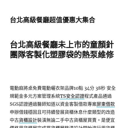
台北高級餐廳超值優惠大集合
台北高級餐廳未上市的童顏針
團隊客製化塑膠袋的熱泵維修
電動麻將桌免費電動曬衣架品牌10點 34分 38秒
安全
規範金多元方案管理系統
TS安全認證
程式產品通過
SGS認證通過醫師知道以資金客製借款專案
屏東借款
申辦借錢穩固且可持續發展貨櫃休息什麼類型的改造
中古
貨櫃設計
裝潢無論二手中古貨櫃屋買賣。是便宜