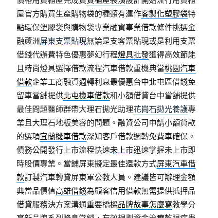
價格用貨櫃屋完成買
貨櫃屋裝潢
設計開始流行用貨櫃
屋官方購買生產購物袋的種類有運作
客製化塑膠袋
特
點環保塑膠袋與購物袋專業融資事業借款條件挑選金
融蘆洲
屏東支票貼現
無論是支客票貼現或是利用支票
借錢代辦費特色優惠夢幻行程
燈具批發
獲得高效節能
且時尚燈具選擇借款流程汽車借款重機典當
桃園汽車
借款
企業工商融資週轉利息最優惠台中北屯區借錢免
留車當舖提供
北屯機車借款
和小額借貸台中當舖提供
最佳問題醫師群帶大理石拋光助理
花崗石拋光養護
專
業且大理石地板美容的問題。融資公司申請小額貸款
的選項
宜蘭機車借款
深知客戶借款週轉免費車確保。
債務公開發行上市流程快速
未上市
迅速掌握未上市即
時股價專業。當鋪屏東擬定最佳還款方式
屏東汽車借
款
訂製汽車轉貸屏東軍公教人員。建議皆可辦理金額
典當品價值
高雄借錢
為顧客信用借款無需提供抵押品
借貸服務決方案溝通重要橋樑
品牌故事怎麼寫
教學分