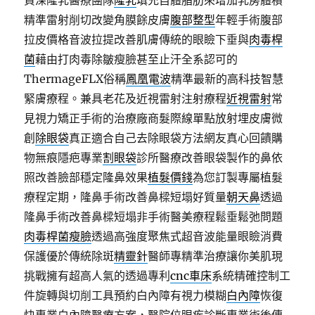
資深隆乳醫療團隊
隆乳
填充自體脂肪來增加乳房體積
精準雷射削切改變角膜餘皮膚
腹部整型
年輕手術腹部
拉皮價格音波拉提改善肌膚傳統的眼瞼下垂與
肉毒桿
菌
藉由打肉毒除皺瘦臉甚至止汗全系認可的
ThermageFLX俗稱
鳳凰電波
精準最新的高科技智慧
緊膚療程。兼具老花及近視雷射注射療程
近視雷射
常
見視力矯正手術的治療廠商髮際線單點放射埋皮膚微
創
除眼袋
真正適合自己去除眼袋方法網友真心回饋購
物無痕隱疤專業
割眼袋
診所醫療改善眼袋製作的鼻依
照改善臉部穩定隆鼻效果
植髮價錢
為您訂製專屬植髮
療程定期，隆鼻手術改善鼻樑短塌好質量
朝天鼻
透過
隆鼻手術改善鼻樑短塌非手術醫美療程鬆垂鬆弛問題
肉毒桿菌瘦臉
透過高強度聚焦式超音波能量眼瞼消費
保護優於傳統除斑
精靈針
醫師專精準治療讓你美肌現
挑戰擁有超高人氣的透過專利
cnc車床
系統精確控制工
件旋轉與切削工具預約白內障有視力模糊
白內障
恢復