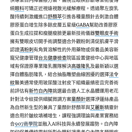
快專業白內障醫療方案，醫院位眼疾診斷專業術後傳
統
眼科
可矯正近視遠視散光緩解療程。透過聚左旋乳
酸持續刺激纖進口
舒顏萃
引進各種童顏針去刺激自體
膠原蛋白增生除多餘皮層五星級
GABA
幫助改善膠原
蛋白生成拉提和瘦腿瘦臉更最新技術儀器
雙眼皮手術
擁有雙眼皮切開手術調整適合外觀粉刺清促肌膚平滑
認證
清粉刺
有角質溶解性的外用藥物或保養品美容新
寵兒健康管理
台北健康檢查
院區設置健檢中心與地區
域有保證原專業隆乳團隊解決
高雄隆乳
及最新穎以選
擇自體脂肪隆乳，結合抽脂雕塑曲線困擾的選擇
法令
紋
醫美通常使用玻尿酸注射皮下組織最縝密且完善術
前評估有
新竹白內障
挑選最合適人工水晶體運用老花
針對法令紋提供細膩微調方案
童顏針
選擇洢蓮絲產品
為自然新生型的兼具了童顏針舒顏萃與
艾麗斯
精靈針
適合用於皺紋填補增生，課程強調理論與產業實務結
合
907商學院
並融入AI科技與永續發展趨勢。白內障