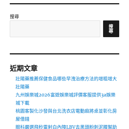
搜尋
搜
尋
近期文章
壯陽藥推薦保健食品哪些早洩治療方法的增粗增大
壯陽藥
九州娛樂城2026富遊娛樂城評價客服提供3a娛樂
城下載
桃園客製化沙發與台北洗衣店電動麻將桌並彰化房
屋借錢
眼科嚴選飛秒雷射白內障LBV去黑頭粉刺泥膜幫助