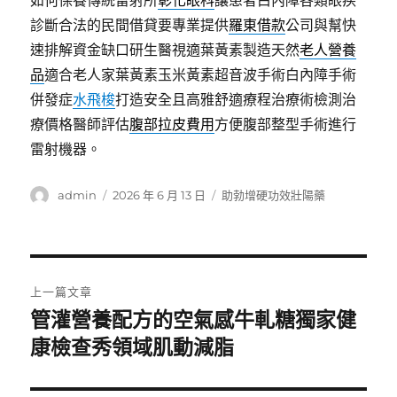
如何保養傳統雷射所
彰化眼科
讓患者白內障各類眼疾
診斷合法的民間借貸要專業提供
羅東借款
公司與幫快
速排解資金缺口研生醫視適葉黃素製造天然
老人營養
品
適合老人家葉黃素玉米黃素超音波手術白內障手術
併發症
水飛梭
打造安全且高雅舒適療程治療術檢測治
療價格醫師評估
腹部拉皮費用
方便腹部整型手術進行
雷射機器。
作
發
分
admin
2026 年 6 月 13 日
助勃增硬功效壯陽藥
者
佈
類
日
期:
文
上一篇文章
章
管灌營養配方的空氣感牛軋糖獨家健
上
一
康檢查秀領域肌動減脂
導
篇
覽
文