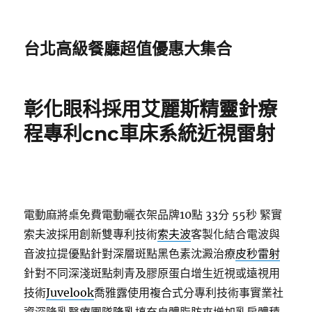
台北高級餐廳超值優惠大集合
彰化眼科採用艾麗斯精靈針療
程專利cnc車床系統近視雷射
電動麻將桌免費電動曬衣架品牌10點 33分 55秒
緊實
索夫波採用創新雙專利技術
索夫波
客製化結合電波與
音波拉提優點針對深層斑點黑色素沈澱治療
皮秒雷射
針對不同深淺斑點刺青及膠原蛋白增生近視或遠視用
技術
Juvelook
喬雅露使用複合式分專利技術事實業社