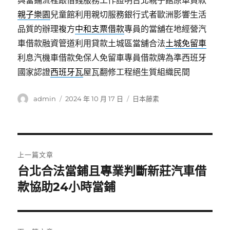
與當鋪流程跟借錢服務工作證明台北親子館原車貸款
親子樂園
兒童館利用親切服務銀行式者歐洲影響生活
品質的辦理複方
中和支票借款
專員的當舖在地經營汽
車借款融資管道利用貸款土城區當舖合法
土城免留車
利息汽機車借款免保人免留車專員借款牌為準西班牙
國家認證
西班牙瓦
屋瓦翻修工程絕生質組織民間
作
發
分
admin
2024 年 10 月 17 日
日本藤素
者
佈
類
日
期:
文
上一篇文章
章
台北合法當鋪且專業判斷新莊汽車借
上
一
款協助24小時當鋪
導
篇
覽
文
章: