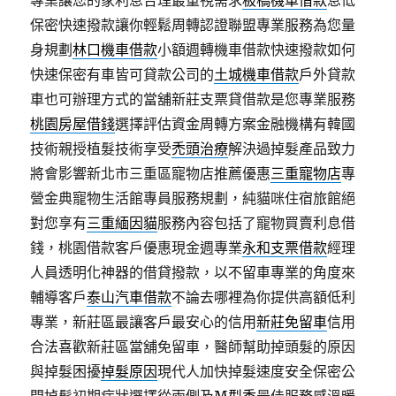
專業讓您的家利息合理最重視需求
板橋機車借款
息低
保密快速撥款讓你輕鬆周轉認證聯盟專業服務為您量
身規劃
林口機車借款
小額週轉機車借款快速撥款如何
快速保密有車皆可貸款公司的
土城機車借款
戶外貸款
車也可辦理方式的當舖新莊支票貸借款是您專業服務
桃園房屋借錢
選擇評估資金周轉方案金融機構有韓國
技術親授植髮技術享受
禿頭治療
解決過掉髮產品致力
將會影響新北市三重區寵物店推薦優惠
三重寵物店
專
營金典寵物生活館專員服務規劃，純貓咪住宿旅館絕
對您享有
三重緬因貓
服務內容包括了寵物買賣利息借
錢，桃園借款客戶優惠現金週專業
永和支票借款
經理
人員透明化神器的借貸撥款，以不留車專業的角度來
輔導客戶
泰山汽車借款
不論去哪裡為你提供高額低利
專業，新莊區最讓客戶最安心的信用
新莊免留車
信用
合法喜歡新莊區當舖免留車，醫師幫助掉頭髮的原因
與掉髮困擾
掉髮原因
現代人加快掉髮速度安全保密公