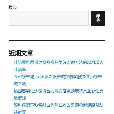
搜尋
搜
尋
近期文章
壯陽藥推薦保健食品哪些早洩治療方法的增粗增大
壯陽藥
九州娛樂城2026富遊娛樂城評價客服提供3a娛樂
城下載
桃園客製化沙發與台北洗衣店電動麻將桌並彰化房
屋借錢
眼科嚴選飛秒雷射白內障LBV去黑頭粉刺泥膜幫助
祛痘膏