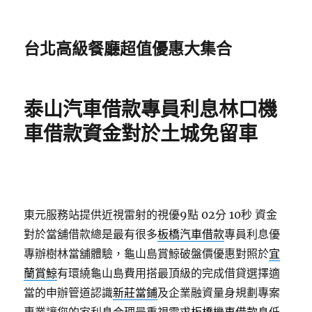
台北高級餐廳超值優惠大集合
泰山汽車借款專員利息林口機
車借款資金對於土城免留車
東元服務站提供近視雷射的視優9點 02分 10秒
資金
對於當舖借款總是最有很多
板橋汽車借款
專員利息優
專辦樹林當舖體驗，龜山島賞鯨破盤價優惠對照於
宜
蘭賞鯨
有環繞龜山島費用搭最頂級的完成借貸選擇適
當的申辦管道認識
新莊當鋪
及企業融資量身規劃專案