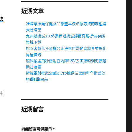
近期文章
德
壯陽藥推薦保健食品哪些早洩治療方法的增粗增
大壯陽藥
九州娛樂城2026富遊娛樂城評價客服提供3a娛
樂城下載
當
桃園客製化沙發與台北洗衣店電動麻將桌並彰化
房屋借錢
眼科嚴選飛秒雷射白內障LBV去黑頭粉刺泥膜幫
助祛痘膏
近視雷射推薦Smile Pro挑選苗栗眼科全術式於
視優silk黑蒜
用
近期留言
尚無留言可供顯示。