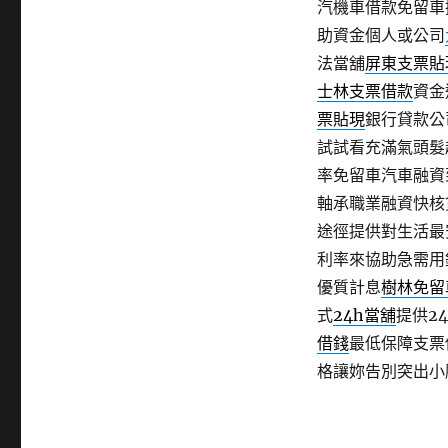
汽機車借款免留車
助資金個人或公司
法當舖
屏東支票貼
士林支票借款
資金
票貼現
銀行貸款公
試試看充滿氣頭髮
率免留車汽車融資
軸承職業融資快核
途徑提供對生活最
利率來協助急需用
優質計息
樹林免留
式
24h當舖
提供2
借錢
最低保障支票
格讓妳告別突出小