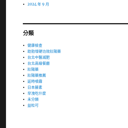
2024 年 9 月
分類
健康檢查
助勃增硬功效壯陽藥
台北中醫減肥
台北高級餐廳
壯陽藥
壯陽藥推薦
延時噴霧
日本藤素
早洩吃什麼
未分類
益粒可