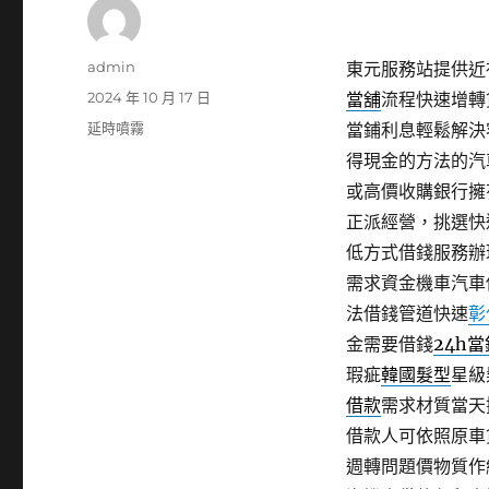
作
admin
東元服務站提供近視
者
發
2024 年 10 月 17 日
當舖
流程快速增轉
佈
分
延時噴霧
當鋪利息輕鬆解決
日
類
得現金的方法的汽
期:
或高價收購銀行擁
正派經營，挑選快
低方式借錢服務辦
需求資金機車汽車
法借錢管道快速
彰
金需要借錢
24h當
瑕疵
韓國髮型
星級
借款
需求材質當天
借款人可依照原車
週轉問題價物質作