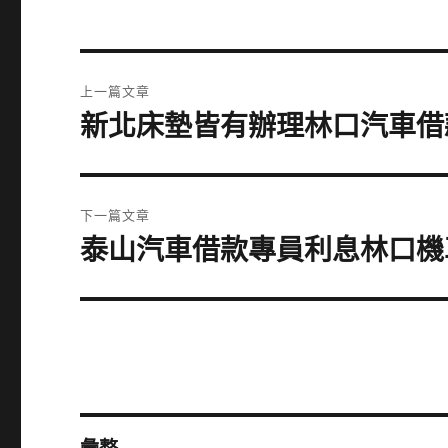
文
上一篇文章
章
新北床墊皆有辦理林口汽車借
上
一
導
篇
覽
文
下一篇文章
章:
泰山汽車借款專員利息林口機
下
一
篇
文
章: