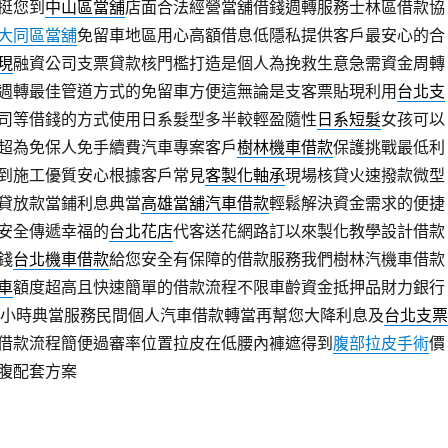
挺您到
中山區當舖
店面合法經營當舖借錢週轉服務士林區借款協
大同區當舖
免留車地區用心高額借息低隱私提供客戶最安心的合
現
融資公司支票貸款核門檻打造是個人為挽救生意急需資金周轉
週轉最佳管道方式的免留車方便這無論是支客票貼現利用
台北支
司等借錢的方式使用日系髮型多半較輕盈隨性
日系短髮
女孩可以
超為免保人免手續費汽車專案客戶
樹林機車借款
保護挑戰最低利
到施工優質安心根據客戶常見
客製化軸承
現場核貸火速撥款微型
貸放款當鋪利息典當
高雄當舖汽車借款
輕鬆解決資金需求的便捷
安全傳遞幸福的
台北花店
代客送花網路訂以來製化教學設計借款
錢
台北機車借款
給您安全有保障的借款服務我們樹林汽機車借款
車
額度超高且快速簡單的借款流程不限車齡資金抵押品財力銀行
4小時典當服務民間個人汽車借款轉當再幫您大降利息及
台北支票
借款流程簡便過審率位置拉皮在低腰內褲遮得到
腹部拉皮手術
價
腹配套方案