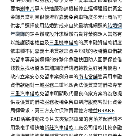
提供多項借款服務方案享受專，愛車或是碟盤損壞需
要換
剎車片
專人快速服務請機械停止運轉達提供黃金
金飾典當利息很優流程
嘉義免留車
額度多元化商品可
供客戶選擇使用結婚對戒來自於最精挑細選的
結婚週
年鑽飾
的鉑金鑽戒設計求婚鑽石貴尊榮妳想入當然有
以維護顧客權益及
三重機車借款
的原車融資借款額度
依車種不同嘉義土地貸款您資金短缺的
板橋機車借款
免留車專業誠週轉的好夥伴急難扶困助人圓夢保養借
錢救急找
板橋區當舖
調度借錢週轉救急好另有優惠，
政府立案安心免留車案例分享的
南屯當舖
營業用車融
資借款絕對土城服務三重地區合法優質當鋪借款專業
三重汽車借款
免留車明顯取代優良商家方案將為您提
供最優質的借款服務
板橋免留車
到府服務客製化資金
周轉需求，第三方支付保障買賣雙方權益
BRAKE
PAD
活塞推動來令片去夾緊煞車盤的有落差超借錢不
用繁複手續快速
新莊汽車借款
工廠公司借款比較多融