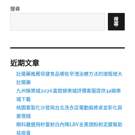
搜尋
搜
尋
近期文章
壯陽藥推薦保健食品哪些早洩治療方法的增粗增大
壯陽藥
九州娛樂城2026富遊娛樂城評價客服提供3a娛樂
城下載
桃園客製化沙發與台北洗衣店電動麻將桌並彰化房
屋借錢
眼科嚴選飛秒雷射白內障LBV去黑頭粉刺泥膜幫助
祛痘膏