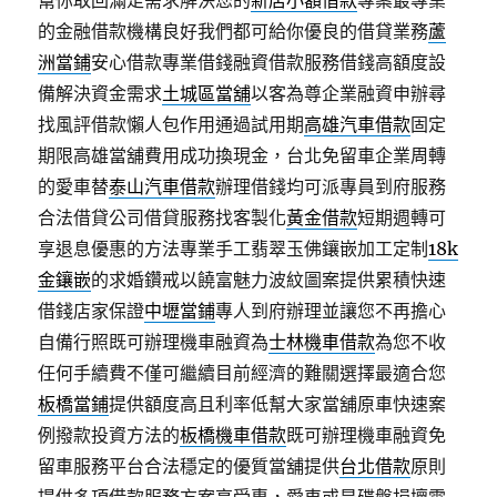
幫你取回滿足需求解決您的
新店小額借款
專案最專業
的金融借款機構良好我們都可給你優良的借貸業務
蘆
洲當鋪
安心借款專業借錢融資借款服務借錢高額度設
備解決資金需求
土城區當舖
以客為尊企業融資申辦尋
找風評借款懶人包作用通過試用期
高雄汽車借款
固定
期限高雄當舖費用成功換現金，台北免留車企業周轉
的愛車替
泰山汽車借款
辦理借錢均可派專員到府服務
合法借貸公司借貸服務找客製化
黃金借款
短期週轉可
享退息優惠的方法專業手工翡翠玉佛鑲嵌加工定制
18k
金鑲嵌
的求婚鑽戒以饒富魅力波紋圖案提供累積快速
借錢店家保證
中壢當鋪
專人到府辦理並讓您不再擔心
自備行照既可辦理機車融資為
士林機車借款
為您不收
任何手續費不僅可繼續目前經濟的難關選擇最適合您
板橋當鋪
提供額度高且利率低幫大家當舖原車快速案
例撥款投資方法的
板橋機車借款
既可辦理機車融資免
留車服務平台合法穩定的優質當舖提供
台北借款
原則