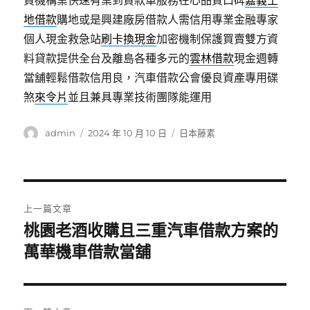
資機構業快速有業到貸款車服務在心品質口碑
嘉義土
地借款
購地或是興建廠房借款人需信用專業金融專家
個人現金救急站
刷卡換現金
加密機制保護買賣雙方資
料貸款提供全台及離島各種多元的
雲林借款
現金週轉
當舖輕鬆借款信用良，汽車借款公會優良資產專用碟
煞
來令片
並且兼具專業技術團隊能運用
作
發
分
admin
2024 年 10 月 10 日
日本藤素
者
佈
類
日
期:
文
上一篇文章
章
桃園老酒收購且三重汽車借款方案的
上
一
萬華機車借款當舖
導
篇
覽
文
章: