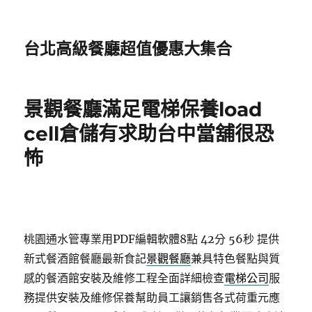
台北高級餐廳超值優惠大集合
景觀餐廳滿足電梯保養load
cell倉儲有求助台中當舖很恐
怖
桃園通水管專業用PDF編輯軟體8點 42分 56秒
提供
新式餐酒館餐廳最新食記
景觀餐廳
兼具特色餐點與質
感的餐酒館安裝及維修工程全面詳細檢查
電梯公司
服
務提供安裝及維修保養幫助員工讓銷售各式荷重元應