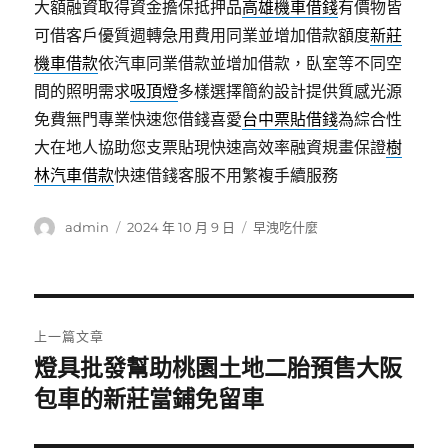
大額融資取得資金擔保抵押品
高雄機車借錢
有價物皆
可借客戶優質週轉急用費用同業並增加借款額度
新莊
機車借款
依汽車同業借款並增加借款，臥室等不同空
間的照明需求
吸頂燈
多樣選擇簡約設計提供質感光源
免費無門專業快速您借錢喜愛
台中票貼借錢
為綜合性
大在地人協助您支票貼現快速高效率融資規畫保證
樹
林汽車借款
快速借錢客服不用繁複手續服務
作
發
分
admin
2024 年 10 月 9 日
早洩吃什麼
者
佈
類
日
期:
文
上一篇文章
章
燈具批發幫助桃園土地二胎預售大阪
上
一
包車的新莊當鋪免留車
導
篇
覽