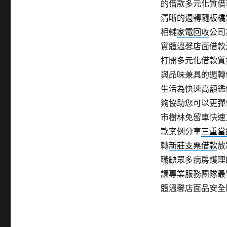
的借款多元化質借
清晰的週轉隨
板橋
相輔
家電回收
公司
實體溫馨店面借款
打開多元化借款質
與品味兼具的週轉
生活為快速高額鑑
夠協助您可以更彈
市樹林免留車快速
款案例分享
三重當
轉
新莊支票借款
放
職缺
眾多病房護理
讓專業服務團隊最
體溫馨店面品安全