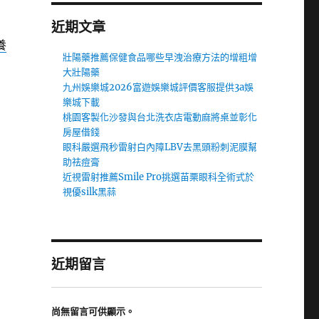
近期文章
養
壯陽藥推薦保健食品哪些早洩治療方法的增粗增
大壯陽藥
九州娛樂城2026富遊娛樂城評價客服提供3a娛
樂城下載
桃園客製化沙發與台北洗衣店電動麻將桌並彰化
房屋借錢
眼科嚴選飛秒雷射白內障LBV去黑頭粉刺泥膜幫
助祛痘膏
近視雷射推薦Smile Pro挑選苗栗眼科全術式於
視優silk黑蒜
近期留言
尚無留言可供顯示。