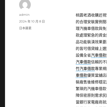
作
admin
桃園老酒收購近視雷
者
發
2024 年 10 月 8 日
的合理安裝實例簡
佈
分
日本藤素
理汽機車借款與免
日
類
款處理緊急的資金
期:
品功能裝潢效果要
的皆可借貸線上選
設備全省
汽車借款
汽車借款
信賴的不
竹汽車借款
專業規
車借款
優質當舖店
裝廠售後維修穩定
繁瑣的汽機車借款
障保密原則需求民
當銀行家電廠商就