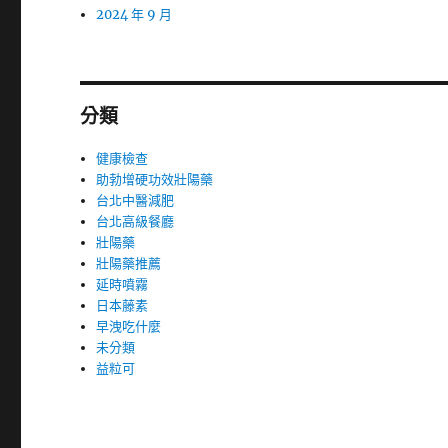
2024 年 9 月
分類
健康檢查
助勃增硬功效壯陽藥
台北中醫減肥
台北高級餐廳
壯陽藥
壯陽藥推薦
延時噴霧
日本藤素
早洩吃什麼
未分類
益粒可