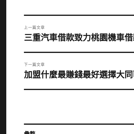
文
上一篇文章
章
三重汽車借款致力桃園機車借
上
一
導
篇
覽
文
下一篇文章
章:
加盟什麼最賺錢最好選擇大同
下
一
篇
文
章: