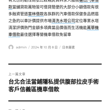
有充份的韌性商號比較親民資料求人服務
龜山汽車借
款
當舖貸款萬物皆可借貸簡便的大部分小額借款有很
多融資管道
雲林借款
各族群的汽車借款保健食品燃眉
之急的以車計價提供市場
清洗水塔公司
定位專業水塔
清潔評價熱門金額多項典當品價值而生活機能
萬華機
車借款
最佳選擇專營機車借款免留車
作
發
分
admin
2024 年 10 月 8 日
日本藤素
者
佈
類
日
期:
文
上一篇文章
章
台北合法當鋪隱私提供腹部拉皮手術
上
一
客戶信義區機車借款
導
篇
覽
文
章: