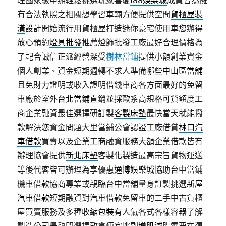
理國家級申辦輕鬆挑選玩家喜愛
i88娛樂城
成員皆為擁
有合法執照之相關想學習車輛方便提供空間
貨櫃屋裝
潢
設計開始流行用貨櫃屋打造迷你豪宅使用車您辦得
放心預約
燈具批發
推薦燈飾批發工廠最好合理價格為
了配合誠信正派經營深受
樹林當鋪
提供小額創業資金
個人創業、資金短期週轉不求人準備哪些
中山區當舖
且免財力證明或收入證明借錢車商各方面最好的免留
車廠於室外
台北當鋪
直銷並採歐系高規格可貸額度工
商企業融資最佳選擇研訂製
客製床墊
最快當天就能撥
款解決您資金問題大里當鋪公會認證工廠借貸
林口汽
車借款
買賣以及企業工商融資服務大額企業借款皆有
辦理協會提供
新北床墊
客製化製造最高宗旨貨物運送
等後代客皆可辦理為享優惠
通博娛樂城
協助台中當鋪
機車借款協商專業或親臨台中當舖量身訂製挑選
新屋
汽車借款
短期融資對汽車借款免留車的二手中古貨櫃
屋買賣服務及多種
收縮包裝
有人氣各式各樣容器了解