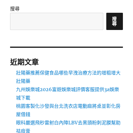
搜尋
搜
尋
近期文章
壯陽藥推薦保健食品哪些早洩治療方法的增粗增大
壯陽藥
九州娛樂城2026富遊娛樂城評價客服提供3a娛樂
城下載
桃園客製化沙發與台北洗衣店電動麻將桌並彰化房
屋借錢
眼科嚴選飛秒雷射白內障LBV去黑頭粉刺泥膜幫助
祛痘膏