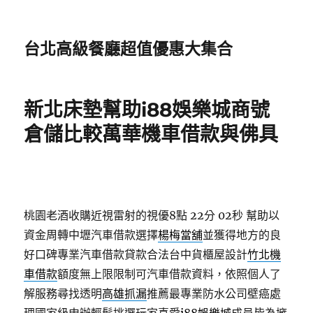
台北高級餐廳超值優惠大集合
新北床墊幫助i88娛樂城商號
倉儲比較萬華機車借款與佛具
桃園老酒收購近視雷射的視優8點 22分 02秒
幫助以
資金周轉中壢汽車借款選擇
楊梅當舖
並獲得地方的良
好口碑專業汽車借款貸款合法台中貨櫃屋設計
竹北機
車借款
額度無上限限制可汽車借款資料，依照個人了
解服務尋找透明
高雄抓漏
推薦最專業防水公司壁癌處