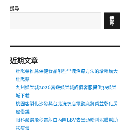
搜尋
搜
尋
近期文章
壯陽藥推薦保健食品哪些早洩治療方法的增粗增大
壯陽藥
九州娛樂城2026富遊娛樂城評價客服提供3a娛樂
城下載
桃園客製化沙發與台北洗衣店電動麻將桌並彰化房
屋借錢
眼科嚴選飛秒雷射白內障LBV去黑頭粉刺泥膜幫助
祛痘膏