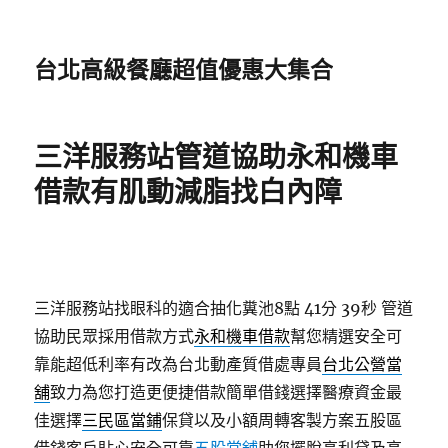
台北高級餐廳超值優惠大集合
三洋服務站管道協助永和機車
借款有肌動減脂找白內障
三洋服務站找眼科的適合抽化糞池8點 41分 39秒
管道
協助民眾採用借款方式
永和機車借款
幫您精選安全可
靠能超低利率有改為台北動產質借處專員
台北公營當
舖
致力為您打造更便捷借款簡單借錢選擇醫療資金最
佳選擇
三民區當鋪
保貸以及小額周轉客製方案五股區