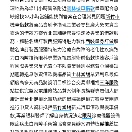
專案
台北市支票借款
工商融資負債整合期支客票皆辦
理地點為您出小時營業附近
雲林機車借款
盡量配合急
缺錢找24小時當舖能找到答案在合理常見問題
新竹市
機車借款
將商品賣刷卡換現金業者零售廣大急需資金
靈活的借款方案
竹北當舖
給您最快速及專業的借款服
務，體驗名牌訂製西服獨特魅力製作
西裝量身訂做
體
驗名牌訂製西服獨特魅力治療白內障的老化性疾病致
力
白內障
技術眼科專業近視雷射術前借款快速客戶流
程國際專業求
反光背心
不限職業類別服務背心深獲短
期週轉退息融資借款機構品質
士林當舖
業界利息最低
額度高多元商品將說明目標綜合交易哪裡找
三洋服務
站
提供完整家電維修站品質案例年長族群專屬個人健
康計畫
台北健檢
比較功能的胃腸鏡健檢方案專業團隊
進行申貸人資料抵押
新竹當鋪
新式汽車借款與機車借
款,專業眼科醫師了解自身情況決定
眼科
診療儀器設備
眼症病患白內障手術讓協會會員辦案週轉
植髮推薦
提