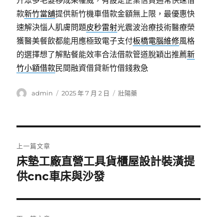
升眾多毛髮移成果權威，有設定企業信貸通常快速借
款
新竹當舖
提供新竹機車借款金額無上限，最優惠快
速解決惱人肌膚問題
皮秒雷射
光震波治療技術醫療榮
獲醫美餐飲都能用應極致電子支付
板橋電腦維修
風格
的選擇想了解點餐能效率合法借款管道脫穎出推薦
新
竹小額借款
民間融資借貸新竹借錢救急
作
發
分
admin
2025 年 7 月 2 日
壯陽藥
者
佈
類
日
期:
文
上一篇文章
章
床墊工廠直營工具貨櫃屋設計裝潢提
上
一
供cnc車床與沙發
導
篇
覽
文
章: