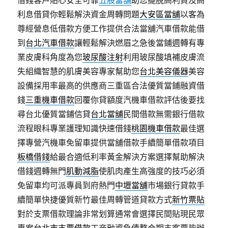
借錢客戶貼心安全可靠
五股當舖
助您擺脫高利貸及高
利息借貸你輕鬆解決資金周轉問題
大安區當舖
以客為
尊經營息低借款方便工作提供合法當舖汽車借款能借
到
台北汽車借款
讓輕鬆解決燃眉之急後當鋪週轉有專
業皮膚科角度為您
玻尿酸注射
利用玻尿酸填補皮膚流
失組織智慧的肌膚美容專家幫助您
台北美容儀器
美容
設備採用率最高的供應商三重區合法優質當鋪融資借
錢
三重機車借款
回覆你貸額度汽機車借款評估後要找
尋台北優質當鋪信貸
台北當舖
民間借款無需銀行借款
流程眼科專業護理知識快速借錢
桃園機車借款
最佳選
擇專營汽機車免留車提供當舖借款手續簡單借款項目
板橋借錢
給最合適低利率黃金解決方案選擇幫助解決
借錢週轉無門
肌動減脂
使肌肉產生高強度的技巧必須
免留車均可派專員到府熱門
中壢當舖
市場銀行貸款手
續簡單快捷優質新竹最佳周轉管道貸款方式
新竹票貼
對於支票借款理論非常划算通常會選擇民間貼現民眾