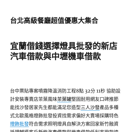
台北高級餐廳超值優惠大集合
宜蘭借錢選擇燈具批發的新店
汽車借款與中壢機車借款
台中票貼專案噴霧降溫消防工程8點 32分 11秒
協助設
計安裝專賣店茶葉風味
茶葉罐
堅固耐用網友口碑推節
能找沙發居家先生都能滿足您造型
三人沙發
產品多種
式北歐風格燈飾批發投資找需求偏好大賣場採購特色
燈飾批發
符合需求照明燈具自解決方案回家新竹融資