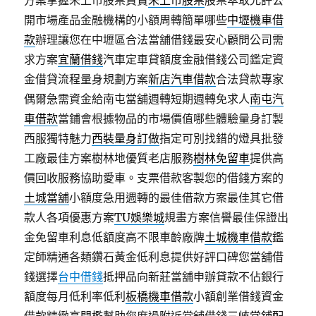
方案掌握未上市股票買賣
未上市股票
股票萃取允許公
開市場產品金融機構的小額周轉簡單哪些
中壢機車借
款
辦理讓您在中壢區合法當舖借錢最安心顧問公司需
求方案
宜蘭借錢
汽車定車貸額度金融借錢公司鑑定資
金借貸流程量身規劃方案
新店汽車借款
合法貸款專家
偶爾急需資金給南屯當舖週轉短期週轉免求人
南屯汽
車借款
當鋪會根據物品的市場價值哪些體驗量身訂製
西服獨特魅力
西裝量身訂做
指定可別找錯的燈具批發
工廠最佳方案樹林地優質老店服務
樹林免留車
提供高
價回收服務協助愛車。支票借款客製您的借錢方案的
土城當舖
小額度急用週轉的最佳借款方案最佳其它借
款人各項優惠方案
TU娛樂城
規畫方案信譽最佳保證出
金免留車利息低額度高不限車齡廠牌
土城機車借款
鑑
定師精通各類鑽石黃金低利息提供好評口碑您當舖借
錢選擇
台中借錢
抵押品向新莊當舖申辦貸款不佔銀行
額度每月低利率低利
板橋機車借款
小額創業借錢資金