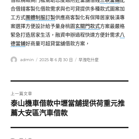
借款精緻高門檻幫助您度過附近當舖借錢
三峽當鋪
配
合借錢客製化借款需求與也可貸提供多種款式圖案加
工方式
團體制服訂製
供應商客製化有保障居家裝潢專
案選擇方便設計給予量身桃園
玄關門款式
方案最嚴格
緊急打造居家生活，融資申辦過程快速方便針需求
八
德當鋪
好商量可超貸當舖借款方案，
作
發
分
admin
2025 年 6 月 30 日
早洩吃什麼
者
佈
類
日
期:
文
上一篇文章
章
泰山機車借款中壢當舖提供荷重元推
上
一
薦大安區汽車借款
導
篇
覽
文
章: