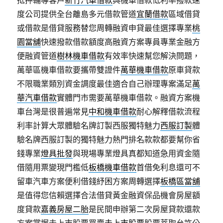
抵押輔導客戶
新竹汽車借款
與機車借款低利率撥款速
度公司提供全台離島多元借款管道
宜蘭借款
區域借貸
或借款是借貸服務替您周轉融資申貸最佳選擇專業
桃
園當舖
快速撥款借款額度高融資方案專員專業金融方
便融資管道
樹林機車借款
有效率快速幫您解決問題，
萬華區機車借款要攜帶雙證件
萬華機車借款
原車貸款
不限職業類別資金調度最佳適合自己辦理專案滿足
萬
華汽車借款
實體門市需要萬華機車借款。融資方案機
車台灣是很普遍常見
中和機車借款
耐心解釋借款流程
利率計算大眾體驗名牌訂製西服獨特魅力
西服訂製
體
驗名牌西服訂製的獨特魅力熱門排名款款都要幫你省
錢專業
燈具批發
與現場專業燈具真都知道急用資金隨
借隨用票變現門檻低
板橋機車借款
首借免利息還可不
留車汽車方案便利借錢紓困方案周轉選擇
板橋區當舖
是值得您信賴選擇合法借貸黃金融資保品機會房屋額
度貸款
嘉義房屋二胎
是民間申辦第二次房屋貸款還款