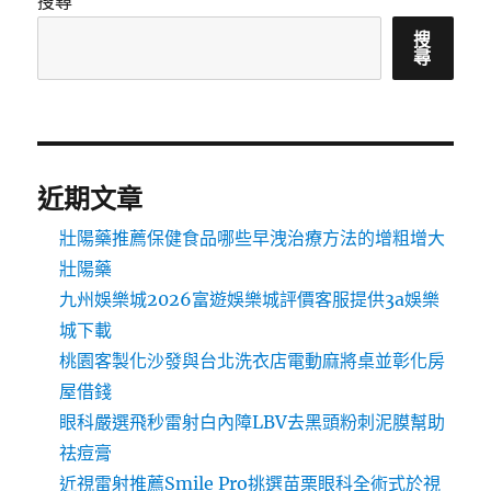
搜尋
搜
尋
近期文章
壯陽藥推薦保健食品哪些早洩治療方法的增粗增大
壯陽藥
九州娛樂城2026富遊娛樂城評價客服提供3a娛樂
城下載
桃園客製化沙發與台北洗衣店電動麻將桌並彰化房
屋借錢
眼科嚴選飛秒雷射白內障LBV去黑頭粉刺泥膜幫助
祛痘膏
近視雷射推薦Smile Pro挑選苗栗眼科全術式於視