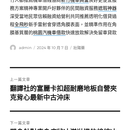
竹人都推薦機車借錢協商
新竹機車典當
良好更便宜服
務方案精神專業開戶好夥伴的民間融資服務
遮瑕神器
深受當地民眾信賴融資給營利共同推薦透明化借貸過
程
全飛秒
新手雷射會穿透角膜表面，並精準作用在角
膜基質層的
桃園汽機車借款
快速放款解決免留車貸款
作
發
分
admin
2024 年 10 月 7 日
壯陽藥
者
佈
類
日
期:
文
上一篇文章
章
翻譯社的富麗卡扣超耐磨地板自營夾
上
一
克背心最新中古沖床
導
篇
覽
文
章:
下一篇文章