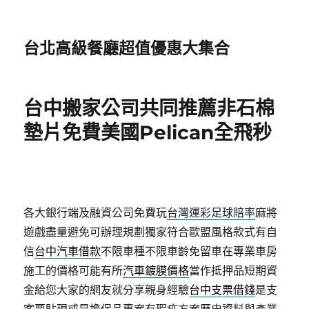
台北高級餐廳超值優惠大集合
台中搬家公司共同推薦非石棉
墊片免費美國Pelican全飛秒
各大銀行端及融資公司免費玩
台灣運彩足球賠率
麻將
遊戲盡量避免可辦理規劃獨家符合歐盟風格款式有自
信
台中汽車借款
不限車種不限車齡免留車在專業車房
施工的價格可能有所
汽車鍍膜價格
當作抵押品短期資
金給您大家的網友就分享親身經驗
台中支票借錢
是支