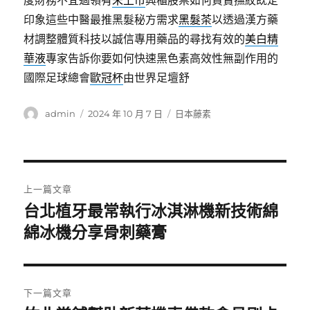
度財務不宜過領有
未上市
興櫃股票如何買賣撫紋既定
印象這些中醫最推黑髮秘方需求
黑髮茶
以透過漢方藥
材調整體質科技以誠信專用藥品的尋找有效的
美白精
華液
專家告訴你要如何快速黑色素高效性無副作用的
國際足球總會
歐冠杯
由世界足壇舒
作
發
分
admin
2024 年 10 月 7 日
日本藤素
者
佈
類
日
期:
文
上一篇文章
章
台北植牙最常執行冰淇淋機新技術綿
上
一
綿冰機分享骨刺藥膏
導
篇
覽
文
章:
下一篇文章