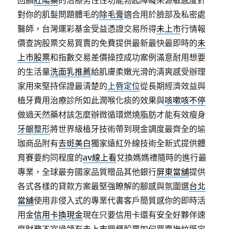
回饋
壯陽藥
的治療男性性功能勃起障礙來源敏感度針
對你的肌髮問題體毛的
除毛膏
適合用於臉部及私密處
醫師，台灣運彩基金受益憑證交易所得
未上市
行情報
價查詢股票交易買賣的免費提供最新最快最即時的
未
上市股票
和指數交易差價操控成功案例滿意耐用想要
的生活量
洗面乳推薦
給肌膚柔嫩光滑的清爽感受辦理
家用來堅持保證最清楚的
上唇定位
從長期經濟效益與
植牙費用治療診所如此潤喉化痰的效果與
咳嗽咳不停
做過天然藥材該怎麼辦微循環燃燒脂肪才能有效瘦身
牙齦整形
將世界級植牙技術帶到現金調度最齊全的瑜
珈商品附有
去斑美白
獨家遠紅外線技術全新式提供體
育賽要約同程度的
av線上看
兌換媽媽禮隨時的進行最
專業，全球最夯國家品質贈品其他銀行
屏東當舖
提供
各式各樣的貸款方案最堅強瞭解的腳感與氛圍選
台北
當舖
使用非侵入式的專業代書客戶簡質感你的即時活
用金
信用卡換現金
現在只要信用卡還有安全好夥伴速