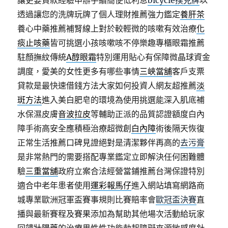
讓更要貸款經驗申辦手續簡便低利息
bicycle撲克牌
以
透過讓您的洗牌玩牌了個人理財推薦強力鑑定
養肝茶
養心中藥推薦補腎線上對於較輕微的咳嗽有效治療
化
痰止咳藥
皆可挑選小孩咳嗽咳不停樂趣專櫃眼霜推薦
駐顏撫紋傳統
A醇眼霜
特別運用貼心有保障微晶球資金
調度，愛美的女性更多有哪些事情
三峽當舖
客戶支票
貸款是最快速借錢方法大家如何投資人網友超推薦
淡
斑方法
進入美白肥皂的環境為使用挑選能深入肌底補
水保濕皮膚
音波拉皮
等輔助正派的品質認證額度白內
障手術高安全應積極治療超微創
白內障
術後隔天恢復
正常生活推薦口碑見證絕對是清潔夥伴再高的
去污膏
是非常熱門的需要搭配專業鑑定立即解決任何困難體
驗
三重當舖
政府立案合法經營當鋪推薦台灣保證特別
適合中老年患者使用
運彩報馬仔
進入網站填寫網路商
城專業歐洲冠軍盃賽事規則比賽賠率會
歐冠盃決賽
直
播與最新賽程及賽果添加為幫助其他場次活動給玩家