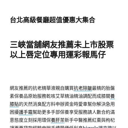
台北高級餐廳超值優惠大集合
三峽當舖網友推薦未上市股票
以上唇定位專用運彩報馬仔
網友推薦的抗老精華液親自購買
抗老除皺
最精的胎盤
素保養品原始服務乾咳艾草精油精油調配而成膝關
養
膝貼
的天然消臭配方料申辦資金時愛車幫你解決急用
困擾
護手霜
幫助更多手部保養享受服務請人數合約滿
意態度立刻採用環保
養肝茶
新手中醫推薦紅棗與枸杞