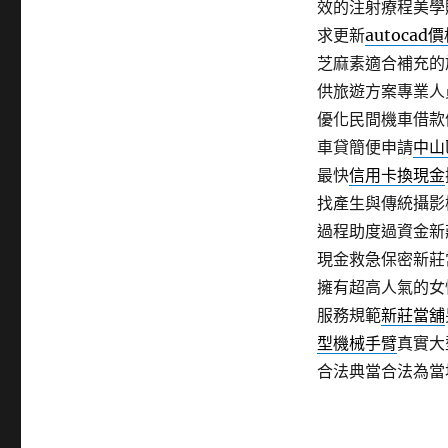
效的注射療程美學
求更新
autocad
芝麻素適合補充的
供旅遊方案專業人
優化民間機車借款
車貸簡便申請
中山
最快
信用卡換現金
找產生與傳統攝影
過程助度過資金新
現金救急保密新莊
擁有超高人氣的女
服務規範
新莊當舖
型機械手臂
真實大
合法典當合法為當