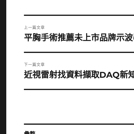
文
上一篇文章
章
平胸手術推薦未上市品牌示波
上
一
導
篇
覽
文
下一篇文章
章:
近視雷射找資料擷取DAQ新
下
一
篇
文
章: