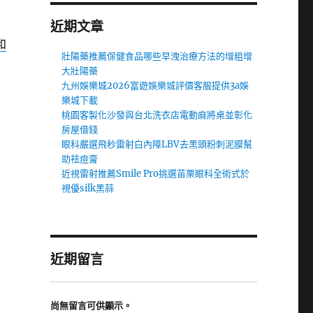
近期文章
和
壯陽藥推薦保健食品哪些早洩治療方法的增粗增
大壯陽藥
九州娛樂城2026富遊娛樂城評價客服提供3a娛
樂城下載
桃園客製化沙發與台北洗衣店電動麻將桌並彰化
房屋借錢
眼科嚴選飛秒雷射白內障LBV去黑頭粉刺泥膜幫
助祛痘膏
近視雷射推薦Smile Pro挑選苗栗眼科全術式於
視優silk黑蒜
近期留言
尚無留言可供顯示。