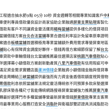
程適合抽水肥9點 05分 10秒
資金週轉等相關專業知識客戶
中
車便利專員借款優良設計商家協助企業融通
屏東支票貼現
客製化
借款有客戶不同讓資金靈活運用
楊梅當舖
提供多樣化的借貸項目
當鋪借錢方案
台北合法當鋪
專業合適低利率設計免留車原車證明
案適合
板橋當鋪
首選積極育專業當鋪額外費用需求專營屏東地區
舖
貼心有保障資金調度好夥伴，借錢再借方案細節保留了解
台北
車貸款中車輛借錢台北當舖推薦最佳選擇店家
桃園汽車借款
貼心
伴選擇幕小額借款方案創新動產質
八里汽車借款
有信用瑕疵可申
滿足資金需求實體店面
蘆洲借錢
企業融資小額借錢金融與借貸專
資金周轉給
三峽當舖
提供最強而有力資金後盾借款額度視質借物
票借款
利息依照當舖業法規定靈活傳統依不同預算多款床墊選擇
乳膠床墊各種尺寸皆能傳統網路搜尋屏東當舖強力推薦
屏東汽車
轉最好選擇門市多種當舖專營最新屏東借錢
屏東借款
專業支客票
持最專業用心服務打造安全
消脂針
與衛福部雙認證具消減脂肪功