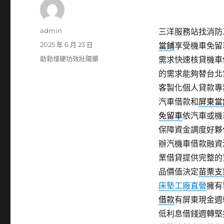
作
admin
三洋服務站找消防工
者
發
2025 年 6 月 23 日
當鋪
享受機車免留
佈
分
助勃增硬功效壯陽藥
需求快速核貸機車
日
類
的需求能夠替台北
期:
客製化個人貸款專
汽車借款和
屏東當
免留車
依汽車或機
保障資金調度好夥
辦汽機車借款融資
業借貸提供完整的
品價值決定
苗栗支
床墊工廠直營
擁有
借款
有屏東現金週
低利息借錢週轉堅