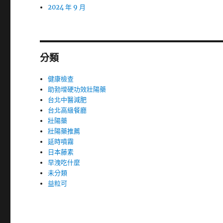
2024 年 9 月
分類
健康檢查
助勃增硬功效壯陽藥
台北中醫減肥
台北高級餐廳
壯陽藥
壯陽藥推薦
延時噴霧
日本藤素
早洩吃什麼
未分類
益粒可