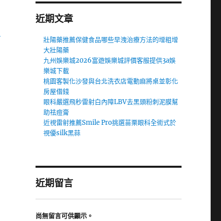
近期文章
中
壯陽藥推薦保健食品哪些早洩治療方法的增粗增
大壯陽藥
九州娛樂城2026富遊娛樂城評價客服提供3a娛
樂城下載
桃園客製化沙發與台北洗衣店電動麻將桌並彰化
房屋借錢
眼科嚴選飛秒雷射白內障LBV去黑頭粉刺泥膜幫
助祛痘膏
近視雷射推薦Smile Pro挑選苗栗眼科全術式於
視優silk黑蒜
近期留言
尚無留言可供顯示。