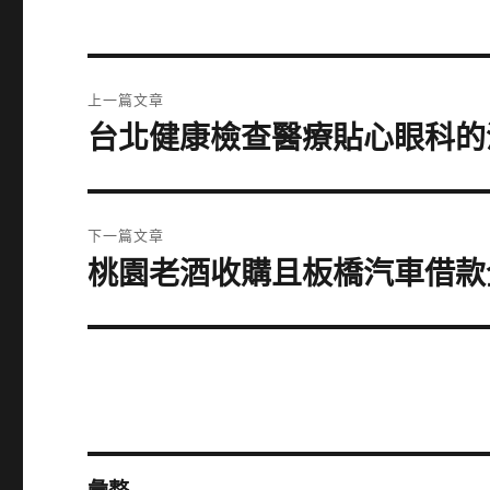
文
上一篇文章
章
台北健康檢查醫療貼心眼科的
上
一
導
篇
覽
文
下一篇文章
章:
桃園老酒收購且板橋汽車借款
下
一
篇
文
章: