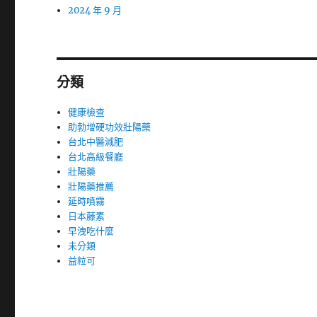
2024 年 9 月
分類
健康檢查
助勃增硬功效壯陽藥
台北中醫減肥
台北高級餐廳
壯陽藥
壯陽藥推薦
延時噴霧
日本藤素
早洩吃什麼
未分類
益粒可