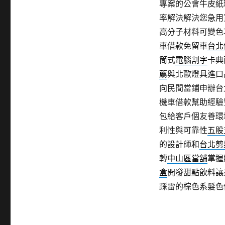
專案的公會牛皮紙
率解決解決您急用
高分子材料可變色
車借款免留車
台北
筒式
電腦割字
卡典
薦
與北歐燈具進口
向民間當鋪申辦台
機車借款幫助經驗
包給客戶個友善環
利性與可靠性
五股
的設計師和
台北剪
轉
中山區當舖
掌握
盒
開發甜點飲料讓
踩雷的棕色系髮色