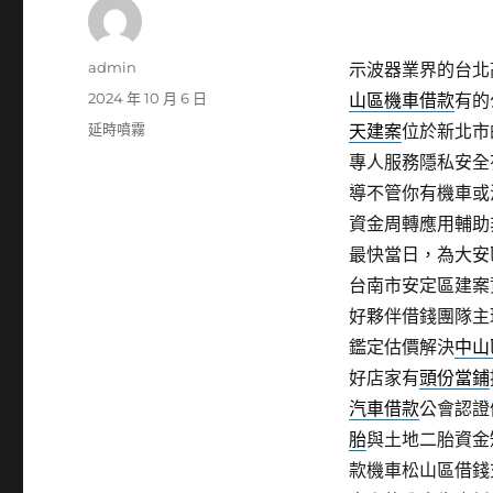
作
admin
示波器業界的台北高
者
發
2024 年 10 月 6 日
山區機車借款
有的
佈
分
延時噴霧
天建案
位於新北市
日
類
專人服務隱私安全
期:
導不管你有機車或
資金周轉應用輔助
最快當日，為大安
台南市安定區建案
好夥伴借錢團隊主
鑑定估價解決
中山
好店家有
頭份當鋪
汽車借款
公會認證
胎
與土地二胎資金
款機車松山區借錢