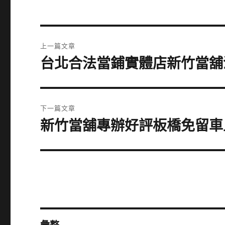
文
上一篇文章
章
台北合法當鋪實體店新竹當舖
上
一
導
篇
覽
文
下一篇文章
章:
新竹當舖專辦好評板橋免留車
下
一
篇
文
章: