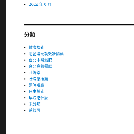
2024 年 9 月
分類
健康檢查
助勃增硬功效壯陽藥
台北中醫減肥
台北高級餐廳
壯陽藥
壯陽藥推薦
延時噴霧
日本藤素
早洩吃什麼
未分類
益粒可