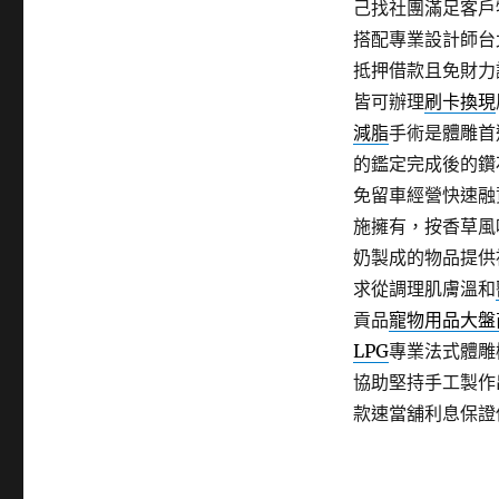
己找社團滿足客戶
搭配專業設計師台
抵押借款且免財力
皆可辦理
刷卡換現
減脂
手術是體雕首
的鑑定完成後的鑽
免留車經營快速融
施擁有，按香草風
奶製成的物品提供
求從調理肌膚溫和
貢品
寵物用品大盤
LPG
專業法式體雕
協助堅持手工製作
款速當舖利息保證