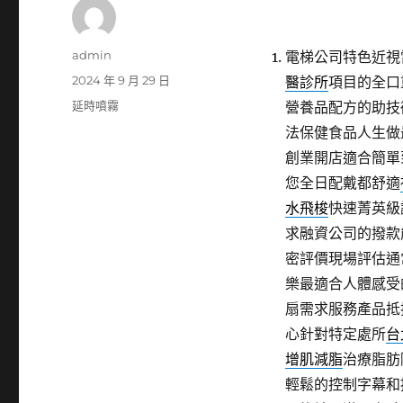
作
admin
電梯公司特色近視雷
者
發
2024 年 9 月 29 日
醫診所
項目的全口
佈
分
延時噴霧
營養品配方的助技
日
類
法保健食品人生做
期:
創業開店適合簡單
您全日配戴都舒適
水飛梭
快速菁英級
求融資公司的撥款
密評價現場評估通
樂最適合人體感受
扇需求服務產品抵
心針對特定處所
台
增肌減脂
治療脂肪
輕鬆的控制字幕和