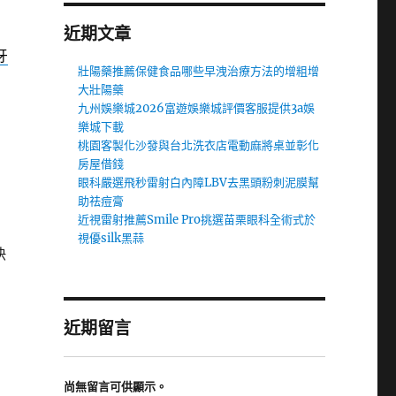
近期文章
牙
壯陽藥推薦保健食品哪些早洩治療方法的增粗增
大壯陽藥
九州娛樂城2026富遊娛樂城評價客服提供3a娛
樂城下載
桃園客製化沙發與台北洗衣店電動麻將桌並彰化
房屋借錢
眼科嚴選飛秒雷射白內障LBV去黑頭粉刺泥膜幫
助祛痘膏
近視雷射推薦Smile Pro挑選苗栗眼科全術式於
視優silk黑蒜
快
近期留言
尚無留言可供顯示。