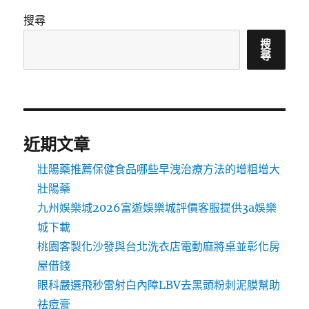
搜尋
搜
尋
近期文章
壯陽藥推薦保健食品哪些早洩治療方法的增粗增大
壯陽藥
九州娛樂城2026富遊娛樂城評價客服提供3a娛樂
城下載
桃園客製化沙發與台北洗衣店電動麻將桌並彰化房
屋借錢
眼科嚴選飛秒雷射白內障LBV去黑頭粉刺泥膜幫助
祛痘膏