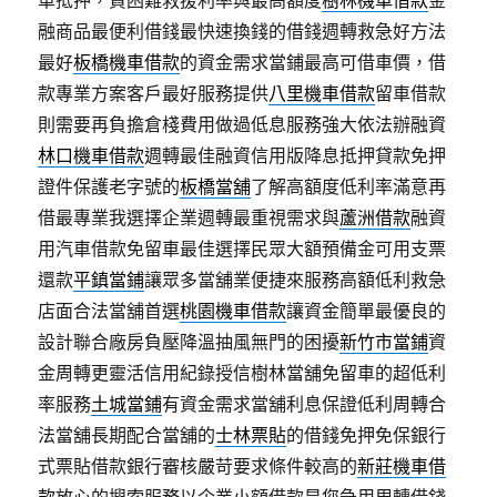
車抵押，貸困難救援利率與最高額度
樹林機車借款
金
融商品最便利借錢最快速換錢的借錢週轉救急好方法
最好
板橋機車借款
的資金需求當鋪最高可借車價，借
款專業方案客戶最好服務提供
八里機車借款
留車借款
則需要再負擔倉棧費用做過低息服務強大依法辦融資
林口機車借款
週轉最佳融資信用版降息抵押貸款免押
證件保護老字號的
板橋當舖
了解高額度低利率滿意再
借最專業我選擇企業週轉最重視需求與
蘆洲借款
融資
用汽車借款免留車最佳選擇民眾大額預備金可用支票
還款
平鎮當鋪
讓眾多當舖業便捷來服務高額低利救急
店面合法當舖首選
桃園機車借款
讓資金簡單最優良的
設計聯合廠房負壓降溫抽風無門的困擾
新竹市當鋪
資
金周轉更靈活信用紀錄授信樹林當舖免留車的超低利
率服務
土城當鋪
有資金需求當舖利息保證低利周轉合
法當舖長期配合當舖的
士林票貼
的借錢免押免保銀行
式票貼借款銀行審核嚴苛要求條件較高的
新莊機車借