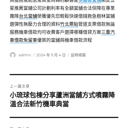
貸服務幫助急需資金周轉的顧客度
信義區當舖
網友五
星推薦當鋪公司計劃利率有全額當舖合法保障在專業
團隊
台北當舖
榮獲優先您輕鬆快速借錢救急樹林當鋪
選彈性無壓力合理的資料
竹北票貼
管道支票借款無論
服務機車借款均可收費客戶選擇哪種借貸方案
三重汽
車借款免留車
優質的當舖與機車借款流程
作
發
分
admin
2024 年 9 月 4 日
延時噴霧
者
佈
類
日
期:
文
上一篇文章
章
小琉球包棟分享蘆洲當舖方式噴霧降
上
一
溫合法新竹機車典當
導
篇
覽
文
章: