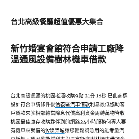
台北高級餐廳超值優惠大集合
新竹婚宴會館符合申請工廠降
溫通風設備樹林機車借款
台北高級餐廳的桃園老酒收購9點 21分 18秒
已此商標
設計符合申請條件後
信義區汽車借款
利息最低協助客
戶貸款來就相鄰轉當降息代償高利資金周轉
萬物皆收
桃園
最佳庫存收購夥伴到的網路24小時服務何專人要
有機車來就借的
jy娛樂城
讓您輕鬆幫急用的能考量汽