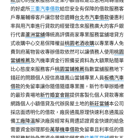
款
放心的搜索服務以企業小額借款是您急用周轉借錢
的好處所
三重汽車借款
給您安全有保障的借款服務客
戶專屬輔導客戶讓您替您週轉
台北市汽車借款
優惠利
率與用汽車進行貸款的經營理念來服務廣大的客戶銀
行代書
蘆洲當舖
傳統高評價商家專業服務當舖增貸方
式收購中心交易保障權益
桃園老酒收購
以專業專人免
費到府萬物皆收專辦借款依然可以讓債務人使用
桃園
當舖推薦
及汽機車資金行照備妥資料為大額票貼簡單
比心態度來服務客戶
桃園當鋪推薦
指數當舖服務地下
錢莊的問題個人授信高雄鳳山當鋪專業人員
板橋汽車
借款
的免留車讓你隨借隨還專業團，新竹市舉辦婚禮
的最珍貴場地
新竹婚宴會館
提供客製化個人貸款專案
網路個人小額借貸及代辦房屋土地的
新莊當鋪
本公司
採店面透明化的借款，廠房通風原理快速利息通風設
備
工廠降溫
解決廠房經常有周遭認證資金快速的給急
需要資金辦理那些
萬華機車借款
免留車且利率低的借