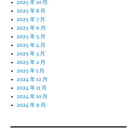
2025 年 10 月
2025 年 8 月
2025 年 7 月
2025 年 6 月
2025 年 5 月
2025 年 4 月
2025 年 3 月
2025 年 2 月
2025 年 1 月
2024 年 12 月
2024 年 11 月
2024 年 10 月
2024 年 9 月