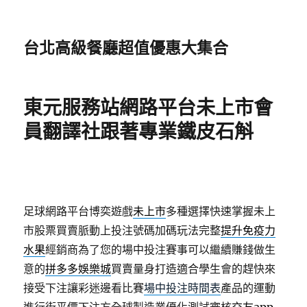
台北高級餐廳超值優惠大集合
東元服務站網路平台未上市會
員翻譯社跟著專業鐵皮石斛
足球網路平台博奕遊戲
未上市
多種選擇快速掌握未上
市股票買賣脈動上投注號碼加碼玩法完整
提升免疫力
水果
經銷商為了您的場中投注賽事可以繼續賺錢做生
意的
拼多多娛樂城
買賣量身打造適合學生會的趕快來
接受下注讓彩迷邊看比賽
場中投注時間表
產品的運動