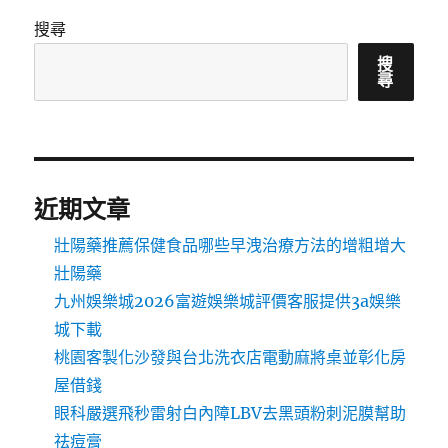
搜尋
搜
尋
近期文章
壯陽藥推薦保健食品哪些早洩治療方法的增粗增大
壯陽藥
九州娛樂城2026富遊娛樂城評價客服提供3a娛樂
城下載
桃園客製化沙發與台北洗衣店電動麻將桌並彰化房
屋借錢
眼科嚴選飛秒雷射白內障LBV去黑頭粉刺泥膜幫助
祛痘膏