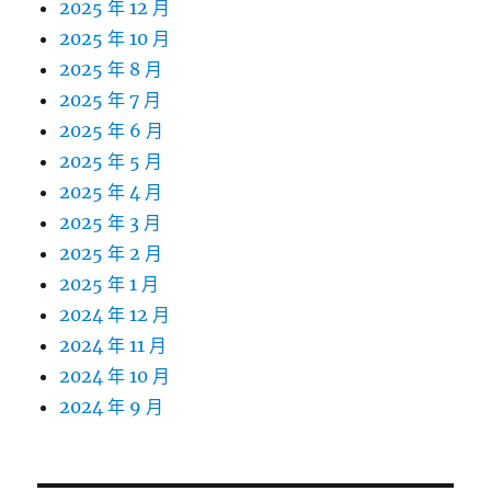
2025 年 12 月
2025 年 10 月
2025 年 8 月
2025 年 7 月
2025 年 6 月
2025 年 5 月
2025 年 4 月
2025 年 3 月
2025 年 2 月
2025 年 1 月
2024 年 12 月
2024 年 11 月
2024 年 10 月
2024 年 9 月