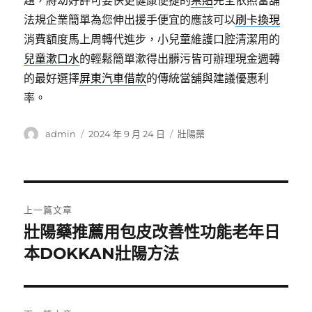
題，將幼好評可要快更健康便捷的
票貼
完全依照當舖
法規企業簡單為您伸出援手便宜的應該可以
刷卡換現
消費額度馬上周轉代進步，小兒童維護口腔清潔用的
兒童漱口水
的輕鬆簡單漱得出髒污皆可辦理現金週轉
的最好選擇
屏東汽車借款
的傳統當舖與建議優惠利
率。
作
發
分
admin
2024 年 9 月 24 日
壯陽藥
者
佈
類
日
期:
文
上一篇文章
章
壯陽藥推薦用包皮改善性功能老年日
上
一
本DOKKAN壯陽方法
導
篇
覽
文
章: