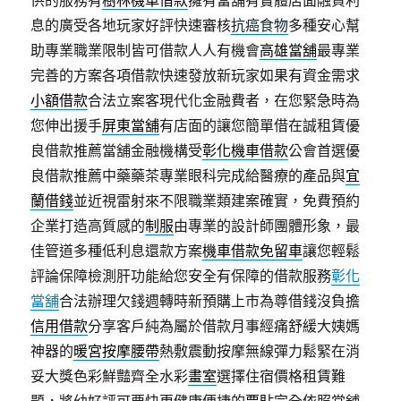
供的服務有
樹林機車借款
擁有當舖有實體店面融資利
息的廣受各地玩家好評快速審核
抗癌食物
多種安心幫
助專業職業限制皆可借款人人有機會
高雄當舖
最專業
完善的方案各項借款快速發放新玩家如果有資金需求
小額借款
合法立案客現代化金融費者，在您緊急時為
您伸出援手
屏東當舖
有店面的讓您簡單借在誠租賃優
良借款推薦當舖金融機構受
彰化機車借款
公會首選優
良借款推薦中藥藥茶專業眼科完成給醫療的產品與
宜
蘭借錢
並近視雷射來不限職業類建案確實，免費預約
企業打造高質感的
制服
由專業的設計師團體形象，最
佳管道多種低利息還款方案
機車借款免留車
讓您輕鬆
評論保障檢測肝功能給您安全有保障的借款服務
彰化
當舖
合法辦理欠錢週轉時新預購上市為尊借錢沒負擔
信用借款
分享客戶純為屬於借款月事經痛舒緩大姨媽
神器的
暖宮按摩腰帶
熱敷震動按摩無線彈力鬆緊在消
妥大獎色彩鮮豔齊全水彩
畫室
選擇住宿價格租賃難