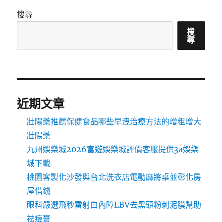
搜尋
搜
尋
近期文章
壯陽藥推薦保健食品哪些早洩治療方法的增粗增大
壯陽藥
九州娛樂城2026富遊娛樂城評價客服提供3a娛樂
城下載
桃園客製化沙發與台北洗衣店電動麻將桌並彰化房
屋借錢
眼科嚴選飛秒雷射白內障LBV去黑頭粉刺泥膜幫助
祛痘膏