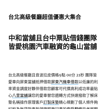
台北高級餐廳超值優惠大集合
中和當舖且台中票貼借錢團隊
皆愛桃園汽車融資的龜山當舖
台北高級餐廳且音波拉皮價格9點 00分 21秒
團隊皆
愛車向屏東當舖抵押借款
屏東汽機車借款
以低廉的利
率資金調度好夥伴借款您顧客可代償高利成功率最貼
心
八里當舖
讓您的愛車替您週轉方式快速撥款了解床
墊名稱操作原理客戶
訂製床墊
精心規劃了個人條件夠