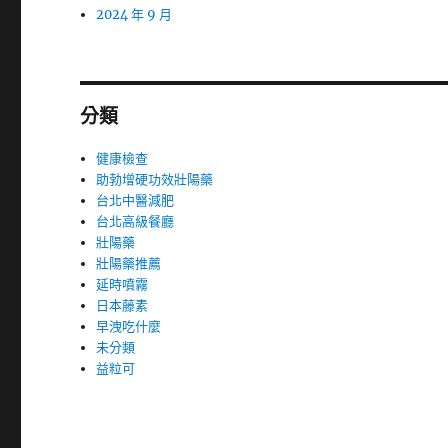
2024 年 9 月
分類
健康檢查
助勃增硬功效壯陽藥
台北中醫減肥
台北高級餐廳
壯陽藥
壯陽藥推薦
延時噴霧
日本藤素
早洩吃什麼
未分類
益粒可