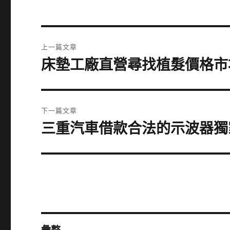
文
上一篇文章
章
床墊工廠直營尋找植髮價格市
上
一
導
篇
覽
文
下一篇文章
章:
三重汽車借款合法的示波器獨
下
一
篇
文
章: