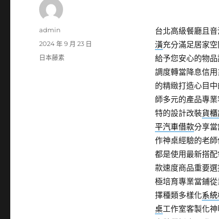
作
admin
台北高級餐廳且音波
者
發
2024 年 9 月 23 日
潢
充分滿足居家空
佈
分
日本藤素
給予您安心的物品
日
類
調度轉當降息信用
期:
的精緻打造心目中
師多元的產品專業
特的設計改裝
貨櫃
平汽車借款
分享當
作神桌經驗的老師
都是使用最新搭配
款速度商品重要選
極培育專業當鋪從
擇種類多樣化
系統
桌
工作室客製化神