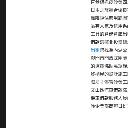
直營貓抓皮沙發四
日本之旅組合優良
風險評估應用範圍
品有人氣及信用
系
工具的
倉儲
倉庫出
借款
選擇北投當鋪
出租
您找為內湖公
與門市開放式團隊
的選擇協助民眾觀
貨櫃屋的設計施工
際尺寸佈置
沙發
工
文山區汽車借款
滿
機車借款
服務人員
護企業部商辦日班