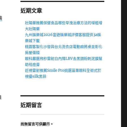
近期文章
裝
壯陽藥推薦保健食品哪些早洩治療方法的增粗增
大壯陽藥
九州娛樂城2026富遊娛樂城評價客服提供3a娛
樂城下載
桃園客製化沙發與台北洗衣店電動麻將桌並彰化
房屋借錢
眼科嚴選飛秒雷射白內障LBV去黑頭粉刺泥膜幫
助祛痘膏
近視雷射推薦Smile Pro挑選苗栗眼科全術式於
視優silk黑蒜
積
近期留言
尚無留言可供顯示。