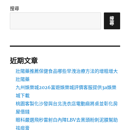
搜尋
搜
尋
近期文章
壯陽藥推薦保健食品哪些早洩治療方法的增粗增大
壯陽藥
九州娛樂城2026富遊娛樂城評價客服提供3a娛樂
城下載
桃園客製化沙發與台北洗衣店電動麻將桌並彰化房
屋借錢
眼科嚴選飛秒雷射白內障LBV去黑頭粉刺泥膜幫助
祛痘膏