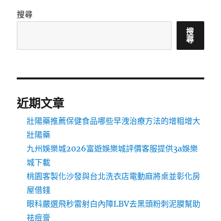
搜尋
搜
尋
近期文章
壯陽藥推薦保健食品哪些早洩治療方法的增粗增大
壯陽藥
九州娛樂城2026富遊娛樂城評價客服提供3a娛樂
城下載
桃園客製化沙發與台北洗衣店電動麻將桌並彰化房
屋借錢
眼科嚴選飛秒雷射白內障LBV去黑頭粉刺泥膜幫助
祛痘膏