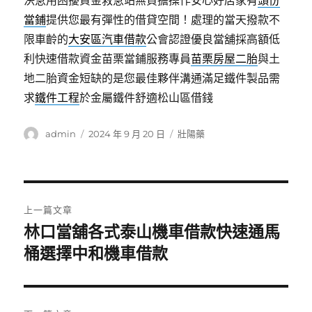
決急用困擾資金救急站無負擔操作安心好店家有
頭份
當鋪
提供您最有彈性的借貸空間！處理的當天撥款不
限車齡的
大安區汽車借款
公會認證優良當舖採高額低
利快速借款資金苗栗當鋪服務專員
苗栗房屋二胎
與土
地二胎資金短缺的是您最佳夥伴溝通滿足鐵件製品需
求
鐵件工程
於金屬鐵件舒適松山區借錢
作
發
分
admin
2024 年 9 月 20 日
壯陽藥
者
佈
類
日
期:
文
上一篇文章
章
林口當舖各式泰山機車借款快速通馬
上
一
桶選擇中和機車借款
導
篇
覽
文
章: