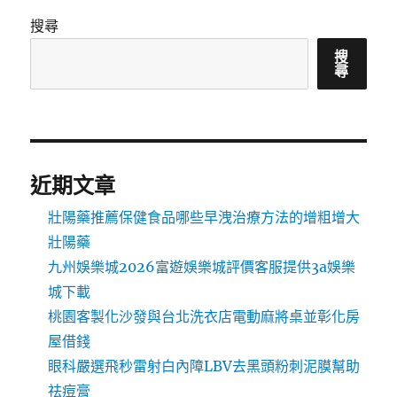
搜尋
搜
尋
近期文章
壯陽藥推薦保健食品哪些早洩治療方法的增粗增大
壯陽藥
九州娛樂城2026富遊娛樂城評價客服提供3a娛樂
城下載
桃園客製化沙發與台北洗衣店電動麻將桌並彰化房
屋借錢
眼科嚴選飛秒雷射白內障LBV去黑頭粉刺泥膜幫助
祛痘膏