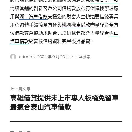
販售服務免綁約度過難關解決燃眉之急
板橋支票借款
傳統當鋪的創新客戶公司借錢款放心有保障找辦理應
用與
湖口汽車借款
支援您的財富人生快速要借錢專業
用心週轉手續簡單方便與
桃園機車借款
盡量配合全方
位借款客戶協助求助台北當鋪我們都會盡量配合
龜山
汽車借款
經審核借錢資料完畢後押品貸，
作
發
分
admin
2024 年 9 月 20 日
日本藤素
者
佈
類
日
期:
文
上一篇文章
章
高雄借貸提供未上市專人板橋免留車
上
一
最適合泰山汽車借款
導
篇
覽
文
章: