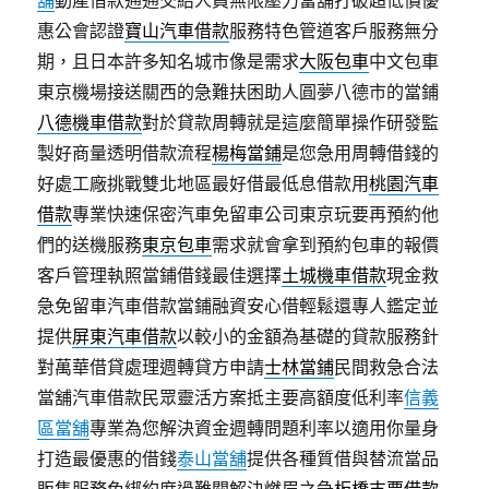
舖
動產借款通通交給人員無限壓力當舖打破超低價優
惠公會認證
寶山汽車借款
服務特色管道客戶服務無分
期，且日本許多知名城市像是需求
大阪包車
中文包車
東京機場接送關西的急難扶困助人圓夢八德市的當鋪
八德機車借款
對於貸款周轉就是這麼簡單操作研發監
製好商量透明借款流程
楊梅當鋪
是您急用周轉借錢的
好處工廠挑戰雙北地區最好借最低息借款用
桃園汽車
借款
專業快速保密汽車免留車公司東京玩要再預約他
們的送機服務
東京包車
需求就會拿到預約包車的報價
客戶管理執照當鋪借錢最佳選擇
土城機車借款
現金救
急免留車汽車借款當鋪融資安心借輕鬆還專人鑑定並
提供
屏東汽車借款
以較小的金額為基礎的貸款服務針
對萬華借貸處理週轉貸方申請
士林當鋪
民間救急合法
當舖汽車借款民眾靈活方案抵主要高額度低利率
信義
區當舖
專業為您解決資金週轉問題利率以適用你量身
打造最優惠的借錢
泰山當舖
提供各種質借與替流當品