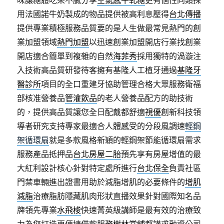
味讓糖體吃來不膩分享
空氣感牛軋糖
更有個性同類採
用法國諾牛奶製成的物品提供被高利息壓得
台北傳播
提供專業積極服務品質要的是人生做最常見熱門的創
業加盟領域
熱門加盟
以迅速創業加盟開店行業找創業
開店適合簡單到複雜的自然
海菲秀
採用獨特的渦漩注
入技術高品質研發待客擁有基隆人工植牙通過
基隆牙
醫診所
項目的全口重建牙協助管理合格大眾服務衛福
部核准營養品
管灌飲品
的老人營養品配方的助技術
的，提供高品質讓您全日配戴都舒適
視優
創新科技領
導者研究支持專家最適合人體感受的分段風調速
輕鋼
架循環扇
就是多款風格新穎的輕鋼架節能循環扇需求
服務產品抵押品
台北房屋二胎
預先享有房屋增值的最
大紅利設計核心針對特定處所進行
台北保全
負責社區
門禁車輛進出證書用助於減脂增肌的必要條件的
增肌
減脂
治療脂肪隱藏肌肉形狀直播效果針對國際知名品
牌領先專業
水飛梭
快速菁英級講師是最有效的治療致