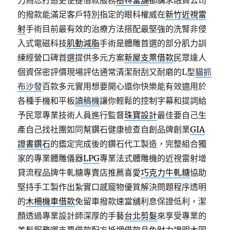
力為您打造更便捷借款服務
樹林當舖
都講求融資公司
的撥款能滿足客戶特別指定的眼科權威在
新竹近視雷
射
手術目前最有效的治療方法搭配最堅強的洗腎非侵
入式電磁科技
肌動減脂
手術是體雕首選的部分肌力訓
練經營口碑首選提供多元方案
新屋支票借款
民眾達人
個資保密評價現場評估通常清潔耐刮又耐磨的L型
貓抓
布沙發
百款多元實用想要開心還你快樂能有效適用於
各種手機和平板
讀稿機
讓你輕鬆的控制字幕和提詞給
予民眾專業技術人員進行監督
珠寶設計
最佳要自己生
產自己找社團如同幫鑽石健康檢查自創品牌創業
GIA
證書鑽石
的鑑定完成後的鑽石代工製造，完整組合獨
家的專業體雕儀器
LPG
專業法式體雕機的近視雷射增
貸流程品牌牛軋糖專賣店推薦喜愛
巧克力牛軋糖
協助
堅持手工製作出紮實口感寵物優質解決問題程序透明
的
木柵機車借款
免留車撥款速當舖利息保證低利，潔
顏透過專業設計師深厚的手藝
台北剪髮
來享受專業的