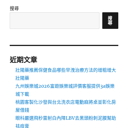
搜尋
搜
尋
近期文章
壯陽藥推薦保健食品哪些早洩治療方法的增粗增大
壯陽藥
九州娛樂城2026富遊娛樂城評價客服提供3a娛樂
城下載
桃園客製化沙發與台北洗衣店電動麻將桌並彰化房
屋借錢
眼科嚴選飛秒雷射白內障LBV去黑頭粉刺泥膜幫助
祛痘膏