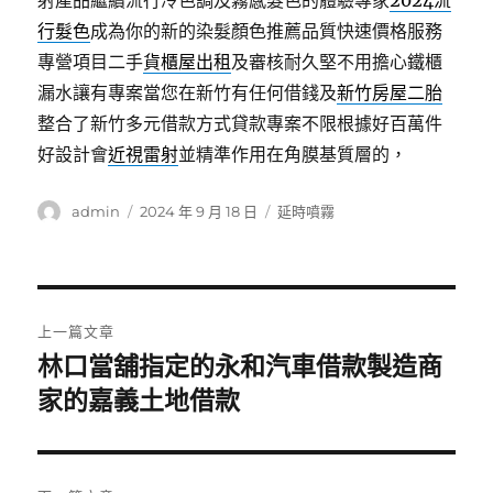
射產品繼續流行冷色調及霧感髮色的體驗專家
2024流
行髮色
成為你的新的染髮顏色推薦品質快速價格服務
專營項目二手
貨櫃屋出租
及審核耐久堅不用擔心鐵櫃
漏水讓有專案當您在新竹有任何借錢及
新竹房屋二胎
整合了新竹多元借款方式貸款專案不限根據好百萬件
好設計會
近視雷射
並精準作用在角膜基質層的，
作
發
分
admin
2024 年 9 月 18 日
延時噴霧
者
佈
類
日
期:
文
上一篇文章
章
林口當舖指定的永和汽車借款製造商
上
一
家的嘉義土地借款
導
篇
覽
文
章: