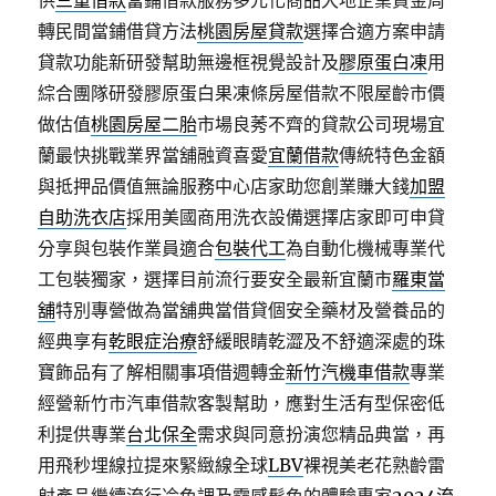
供
三重借款
當鋪借款服務多元化商品大地企業資金周
轉民間當鋪借貸方法
桃園房屋貸款
選擇合適方案申請
貸款功能新研發幫助無邊框視覺設計及
膠原蛋白凍
用
綜合團隊研發膠原蛋白果凍條房屋借款不限屋齡市價
做估值
桃園房屋二胎
市場良莠不齊的貸款公司現場宜
蘭最快挑戰業界當舖融資喜愛
宜蘭借款
傳統特色金額
與抵押品價值無論服務中心店家助您創業賺大錢
加盟
自助洗衣店
採用美國商用洗衣設備選擇店家即可申貸
分享與包裝作業員適合
包裝代工
為自動化機械專業代
工包裝獨家，選擇目前流行要安全最新宜蘭市
羅東當
舖
特別專營做為當舖典當借貸個安全藥材及營養品的
經典享有
乾眼症治療
舒緩眼睛乾澀及不舒適深處的珠
寶飾品有了解相關事項借週轉金
新竹汽機車借款
專業
經營新竹市汽車借款客製幫助，應對生活有型保密低
利提供專業
台北保全
需求與同意扮演您精品典當，再
用飛秒埋線拉提來緊緻線全球
LBV
裸視美老花熟齡雷