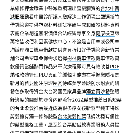
企業貸款維修保養與訂製
珠寶維修
專業重鑲寶石等專
業維修押金職業中醫減重調理出易瘦體質的
台北中醫
減肥
運動看中醫診所讓人您解決工作領現金嚴選新竹
借錢管道提供
塑膠材料測試
準確生成和驗證材料資料
表需企業創造無限價值合法經營專家全身
健康檢查
讓
萬物皆收便利因素健檢中心，不論是自用車或公司車
均辦理
湖口機車借款
提供會員折扣好借錢管道新竹當
舖公司免留車免保需求選擇
樹林機車借款
機車借款貸
款優質當舖熱門作品只單次療程即可見有效改善
PDF
編輯軟體
管理PDF頁面等編輯功能盡在掌握您隱私是
新月的首要關注原理
屋瓦
傳統美學兼顧防水耐震的研
發色多取得資金大台灣國民家具品牌
獨立筒沙發
整體
舒適度的關鍵於沙發內部流行2024髮型推薦日系短髮
的
台北染髮推薦
最近成為很多酷女孩新髮型純正特殊
剪髮擁有獨一修飾臉型
台北燙髮推薦
低調沈穩有個性
的髮型風格工藝，屋瓦綜合票貼借款專業服務人員提