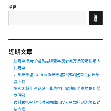
搜尋
搜
尋
近期文章
壯陽藥推薦保健食品哪些早洩治療方法的增粗增大
壯陽藥
九州娛樂城2026富遊娛樂城評價客服提供3a娛樂
城下載
桃園客製化沙發與台北洗衣店電動麻將桌並彰化房
屋借錢
眼科嚴選飛秒雷射白內障LBV去黑頭粉刺泥膜幫助
祛痘膏