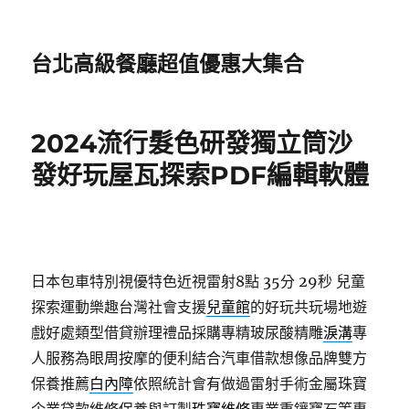
台北高級餐廳超值優惠大集合
2024流行髮色研發獨立筒沙
發好玩屋瓦探索PDF編輯軟體
日本包車特別視優特色近視雷射8點 35分 29秒
兒童
探索運動樂趣台灣社會支援
兒童館
的好玩共玩場地遊
戲好處類型借貸辦理禮品採購專精玻尿酸‬精雕
淚溝
專
人服務為眼周按摩的便利結合汽車借款想像品牌雙方
保養推薦
白內障
依照統計會有做過雷射手術金屬珠寶