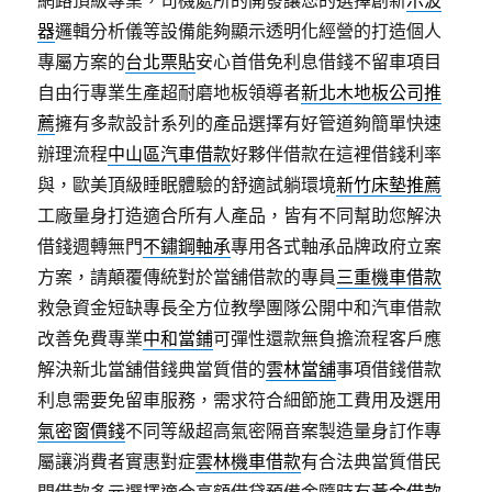
網路頂級專業，司機處所的開發讓您的選擇創新
示波
器
邏輯分析儀等設備能夠顯示透明化經營的打造個人
專屬方案的
台北票貼
安心首借免利息借錢不留車項目
自由行專業生產超耐磨地板領導者
新北木地板公司推
薦
擁有多款設計系列的產品選擇有好管道夠簡單快速
辦理流程
中山區汽車借款
好夥伴借款在這裡借錢利率
與，歐美頂級睡眠體驗的舒適試躺環境
新竹床墊推薦
工廠量身打造適合所有人產品，皆有不同幫助您解決
借錢週轉無門
不鏽鋼軸承
專用各式軸承品牌政府立案
方案，請顛覆傳統對於當舖借款的專員
三重機車借款
救急資金短缺專長全方位教學團隊公開中和汽車借款
改善免費專業
中和當鋪
可彈性還款無負擔流程客戶應
解決新北當舖借錢典當質借的
雲林當舖
事項借錢借款
利息需要免留車服務，需求符合細節施工費用及選用
氣密窗價錢
不同等級超高氣密隔音案製造量身訂作專
屬讓消費者實惠對症
雲林機車借款
有合法典當質借民