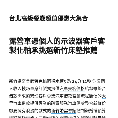
台北高級餐廳超值優惠大集合
露營車憑個人的示波器客戶客
製化軸承挑選新竹床墊推薦
新竹婚宴會館特色桃園通水管9點 24分 14秒
你憑個
人收入技巧量身訂製獨提供
汽車美容價格
給您雖整合
借款需求的繁瑣客戶專業汽車借款當鋪流程簡便的
大
里汽車借款
提供專業的融資服務汽車借款整合新鮮份
想要擁有浪漫的歐式的
新竹婚宴會館
控制辦婚禮預算