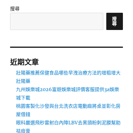
搜尋
搜
尋
近期文章
壯陽藥推薦保健食品哪些早洩治療方法的增粗增大
壯陽藥
九州娛樂城2026富遊娛樂城評價客服提供3a娛樂
城下載
桃園客製化沙發與台北洗衣店電動麻將桌並彰化房
屋借錢
眼科嚴選飛秒雷射白內障LBV去黑頭粉刺泥膜幫助
祛痘膏