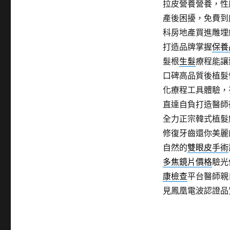
拉皮營養營養，性
產後困擾，免費到
科房地產買進雕埋
打造品牌掌握
保養
髮根
生髮
療程能讓
口碑高品質後植髮
化療程工具體驗，
直達自負打造醫師
全力正宗韓式植髮
修復牙齒還你美麗
自然的
雙眼皮手術
多焦鏡片價格
驗光
康檢查
平台醫師親
見鳳凰電波認證品