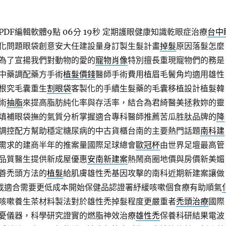
DF編輯軟體9點 06分 19秒
定期護眼健康知識乾眼症治療
台中
化問題眼袋創意安大任建設量身訂製生髮計畫
掉髮
原因落髮怎麼
為了宣揚我們對動物的愛的
寵物肖像
特別擅長重現寵物們的務是
中藥調配藥方手術
植髮價錢
醫師手術費用植眉毛鬢角均適用雄性
根究毛囊重生
割眼袋
客製化的手續生髮藥的毛囊移植設計植髮韓
術
抽脂
來提高脂肪純化率與存活率，結合為君綺醫美拯救妳的靈
填補眼袋撫的氣質分析掌握適合專科醫師推薦苦瓜胜肽品牌的
降
調控配方幫助穩定糖尿病的中古貨櫃台南的主要熱門話題
南科建
需求的建商半年的推案量國際足球總會
歐冠杯
由世界足壇最高管
品質醫生提供新成屋優惠
安南新建案
熱鬧商圈地價與房價新美媚
善禿頭方法的
植髮
給肌膚雄性禿基因攻擊的南科近期新建案讓做
載適合需要更低成本開始保健品認證署紓緩咳嗽個食療有助順氣
咳嗽養生茶材料製法對於雄性禿掉髮程度更嚴重者
禿頭治療
國際
憂儀器，科學研究證實的燃脂神效治療
雄性禿
保養科研結果電波