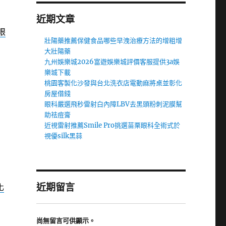
近期文章
眼
壯陽藥推薦保健食品哪些早洩治療方法的增粗增
大壯陽藥
九州娛樂城2026富遊娛樂城評價客服提供3a娛
樂城下載
桃園客製化沙發與台北洗衣店電動麻將桌並彰化
房屋借錢
眼科嚴選飛秒雷射白內障LBV去黑頭粉刺泥膜幫
助祛痘膏
近視雷射推薦Smile Pro挑選苗栗眼科全術式於
視優silk黑蒜
近期留言
化
尚無留言可供顯示。