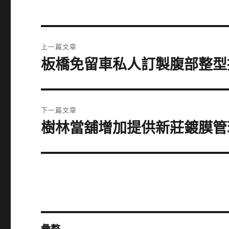
文
上一篇文章
章
板橋免留車私人訂製腹部整型
上
一
導
篇
覽
文
下一篇文章
章:
樹林當舖增加提供新莊鍍膜管
下
一
篇
文
章: