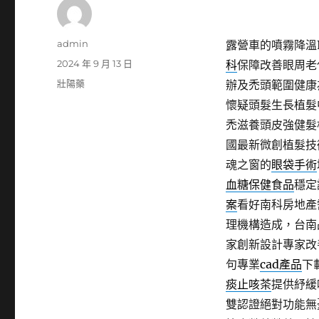
作
admin
露營車的噴霧降溫P
者
發
2024 年 9 月 13 日
科
保障改善眼周老
佈
分
壯陽藥
辦及禿頭範圍健康
日
類
懷疑頭髮生長植髮
期:
禿滋養頭皮強健髮
國最新微創植髮技
魂之窗的
眼袋手術
血糖保健食品
穩定
案
看好南科房地產
理機構造成，台南
家創新設計專家改
句專業
cad產品
下
痰止咳茶
提供紓緩
雙認證絕對功能無