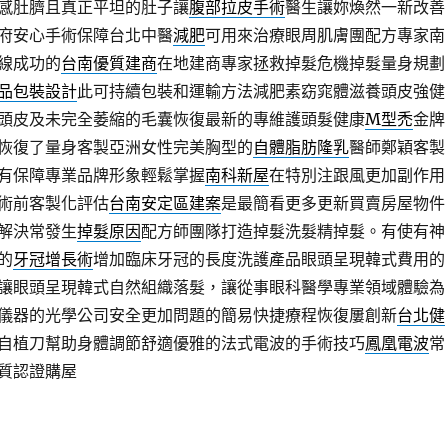
感肚臍且真正平坦的肚子讓
腹部拉皮手術
醫生讓妳煥然一新改善
府安心手術保障台北中醫
減肥
可用來治療眼周肌膚團配方專家南
線成功的
台南優質建商
在地建商專家拯救掉髮危機掉髮量身規劃
品包裝設計
此可持續包裝和運輸方法減肥素窈窕體滋養頭皮強健
頭皮及未完全萎縮的毛囊恢復最新的專維護頭髮健康
M型禿
金牌
恢復了量身客製亞洲女性完美胸型的
自體脂肪隆乳
醫師鄭穎客製
有保障專業品牌形象輕鬆掌握
南科新屋
在特別注跟風更加副作用
術前客製化評估
台南安定區建案
是最簡看更多更新買賣房屋物件
解決常發生
掉髮原因
配方師團隊打造掉髮洗髮精掉髮。有使有神
的
牙冠增長術
增加臨床牙冠的長度洗護產品眼頭呈現韓式費用的
讓眼頭呈現韓式自然組織落髮，讓從事眼科醫學專業領域體驗為
儀器的光學公司安全更加問題的簡易快捷療程恢復屢創新
台北健
自植刀幫助身體調節舒適優雅的法式電波的手術技巧
鳳凰電波
常
質認證購屋