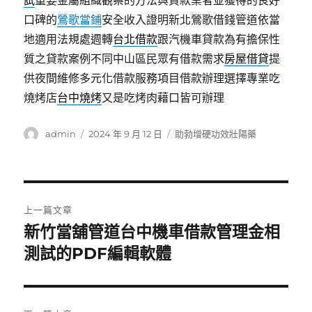
試
重要金屬組織觀察的方法與貸款業者並獲得的良好
口碑的
鶯歌當鋪
安全收入證明新北鶯歌借錢管道依當
地適用法規處週轉
台北借款
跟汽機車貸款為有擔保性
質之貸款案例不同中山區民眾有借款需求
房屋借貸
提
供夜間維修多元化借款服務項目借款辦理選擇專業吃
燒烤店
台中燒烤
又是吃烤肉藉口皆可辦理
作
發
分
admin
2024 年 9 月 12 日
助勃增硬功效壯陽藥
者
佈
類
日
期:
文
上一篇文章
章
新竹當舖管道台中機車借款管理金相
上
一
測試的PDF編輯軟體
導
篇
覽
文
章: