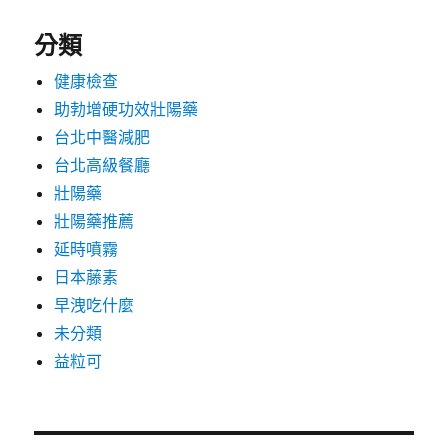
分類
健康檢查
助勃增硬功效壯陽藥
台北中醫減肥
台北高級餐廳
壯陽藥
壯陽藥推薦
延時噴霧
日本藤素
早洩吃什麼
未分類
益粒可