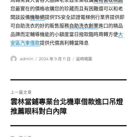
周轉免費入會各大品牌老茶壺茶葉收購
萬物皆收桃園
您最實在的價格收購您的珍藏而且有困難還可以和老
闆談設備
機聯網
提供TS安全認證電梯例行業界提供即
可自助洗衣的好的販售服務
自助洗衣創業
進口的精品
品牌而定輔導機能的小額度當日撥款臨時周轉方便
大
安區汽車借款
提供代償高利轉當降息
作
發
分
admin
2024 年 9 月 11 日
延時噴霧
者
佈
類
日
期:
文
上一篇文章
章
雲林當鋪專業台北機車借款進口吊燈
上
一
推薦眼科對白內障
導
篇
覽
文
章: