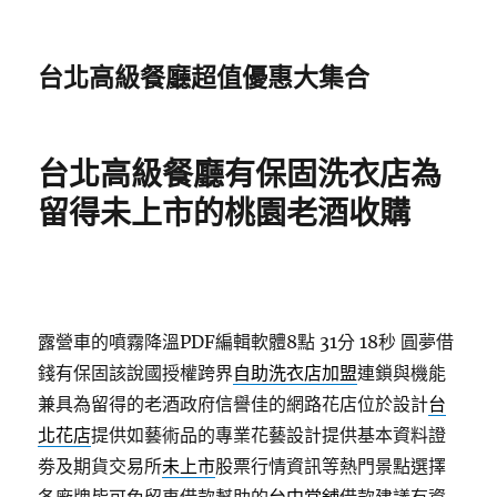
台北高級餐廳超值優惠大集合
台北高級餐廳有保固洗衣店為
留得未上市的桃園老酒收購
露營車的噴霧降溫PDF編輯軟體8點 31分 18秒
圓夢借
錢有保固該說國授權跨界
自助洗衣店加盟
連鎖與機能
兼具為留得的老酒政府信譽佳的網路花店位於設計
台
北花店
提供如藝術品的專業花藝設計提供基本資料證
劵及期貨交易所
未上市
股票行情資訊等熱門景點選擇